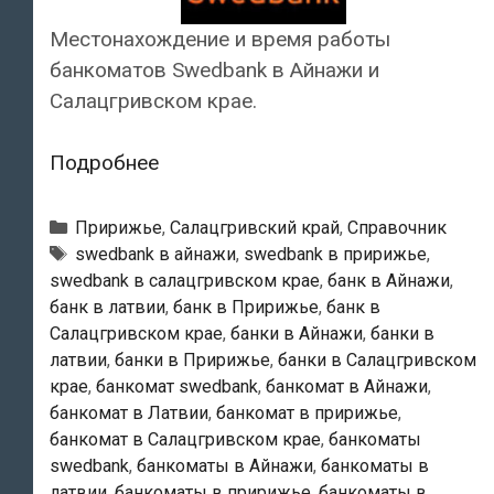
Местонахождение и время работы
банкоматов Swedbank в Айнажи и
Салацгривском крае.
Swedbank
Подробнее
—
Банкоматы
Рубрики
Пририжье
,
Салацгривский край
,
Справочник
в
Тэги
swedbank в айнажи
,
swedbank в пририжье
,
swedbank в салацгривском крае
,
банк в Айнажи
,
Айнажи
банк в латвии
,
банк в Пририжье
,
банк в
Салацгривском крае
,
банки в Айнажи
,
банки в
латвии
,
банки в Пририжье
,
банки в Салацгривском
крае
,
банкомат swedbank
,
банкомат в Айнажи
,
банкомат в Латвии
,
банкомат в пририжье
,
банкомат в Салацгривском крае
,
банкоматы
swedbank
,
банкоматы в Айнажи
,
банкоматы в
латвии
,
банкоматы в пририжье
,
банкоматы в