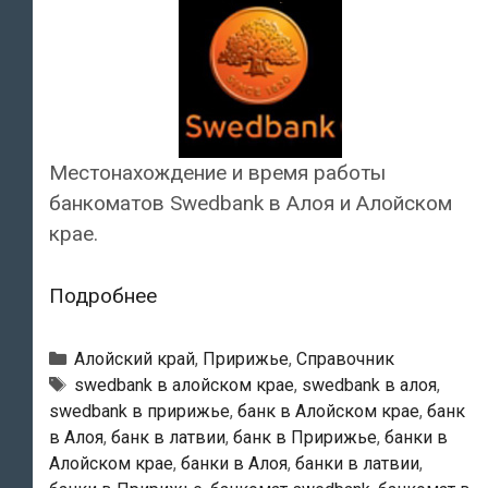
Местонахождение и время работы
банкоматов Swedbank в Алоя и Алойском
крае.
Swedbank
Подробнее
—
Банкоматы
Рубрики
Алойский край
,
Пририжье
,
Справочник
в
Тэги
swedbank в алойском крае
,
swedbank в алоя
,
swedbank в пририжье
,
банк в Алойском крае
,
банк
Алоя
в Алоя
,
банк в латвии
,
банк в Пририжье
,
банки в
Алойском крае
,
банки в Алоя
,
банки в латвии
,