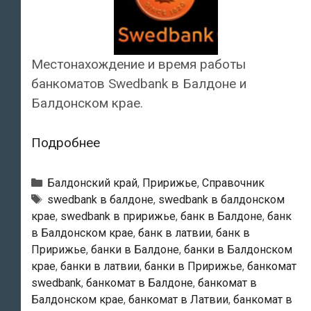
Местонахождение и время работы
банкоматов Swedbank в Балдоне и
Балдонском крае.
Swedbank
Подробнее
—
Банкоматы
Рубрики
Балдонский край
,
Пририжье
,
Справочник
в
Тэги
swedbank в балдоне
,
swedbank в балдонском
крае
,
swedbank в пририжье
,
банк в Балдоне
,
банк
Балдоне
в Балдонском крае
,
банк в латвии
,
банк в
Пририжье
,
банки в Балдоне
,
банки в Балдонском
крае
,
банки в латвии
,
банки в Пририжье
,
банкомат
swedbank
,
банкомат в Балдоне
,
банкомат в
Балдонском крае
,
банкомат в Латвии
,
банкомат в