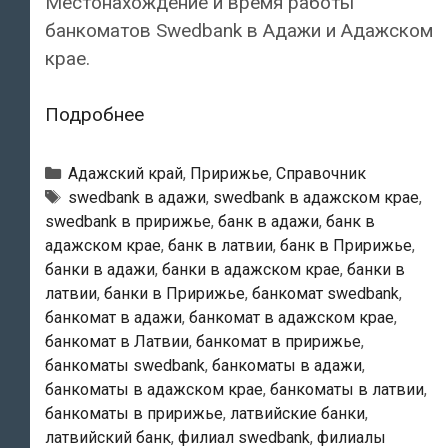
Местонахождение и время работы
банкоматов Swedbank в Адажи и Адажском
крае.
Swedbank
Подробнее
—
Банкоматы
Рубрики
Адажский край
,
Пририжье
,
Справочник
в
Тэги
swedbank в адажи
,
swedbank в адажском крае
,
swedbank в пририжье
,
банк в адажи
,
банк в
Адажи
адажском крае
,
банк в латвии
,
банк в Пририжье
,
банки в адажи
,
банки в адажском крае
,
банки в
латвии
,
банки в Пририжье
,
банкомат swedbank
,
банкомат в адажи
,
банкомат в адажском крае
,
банкомат в Латвии
,
банкомат в пририжье
,
банкоматы swedbank
,
банкоматы в адажи
,
банкоматы в адажском крае
,
банкоматы в латвии
,
банкоматы в пририжье
,
латвийские банки
,
латвийский банк
,
филиал swedbank
,
филиалы