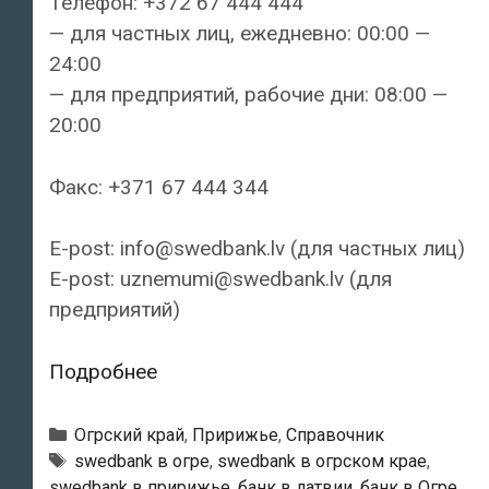
Телефон: +372 67 444 444
— для частных лиц, ежедневно: 00:00 —
24:00
— для предприятий, рабочие дни: 08:00 —
20:00
Факс: +371 67 444 344
E-post: info@swedbank.lv (для частных лиц)
E-post: uznemumi@swedbank.lv (для
предприятий)
Swedbank
Подробнее
—
Огрский
Рубрики
Огрский край
,
Пририжье
,
Справочник
филиал
Тэги
swedbank в огре
,
swedbank в огрском крае
,
swedbank в пририжье
,
банк в латвии
,
банк в Огре
,