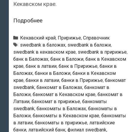
Кекавском крае.
Swedbank
Подробнее
—
Банкоматы
Рубрики
Кекавский край
,
Пририжье
,
Справочник
в
Тэги
swedbank в баложах
,
swedbank в баложи
,
swedbank в кекавском крае
,
swedbank в пририжье
,
Баложи
банк в Баложах
,
банк в Баложи
,
банк в Кекавском
крае
,
банк в латвии
,
банк в Пририжье
,
банки в
Баложах
,
банки в Баложи
,
банки в Кекавском
крае
,
банки в латвии
,
банки в Пририжье
,
банкомат
swedbank
,
банкомат в Баложах
,
банкомат в
Баложи
,
банкомат в Кекавском крае
,
банкомат в
Латвии
,
банкомат в пририжье
,
банкоматы
swedbank
,
банкоматы в Баложах
,
банкоматы в
Баложи
,
банкоматы в Кекавском крае
,
банкоматы
в латвии
,
банкоматы в пририжье
,
латвийские
банки
,
латвийский банк
,
филиал swedbank
,