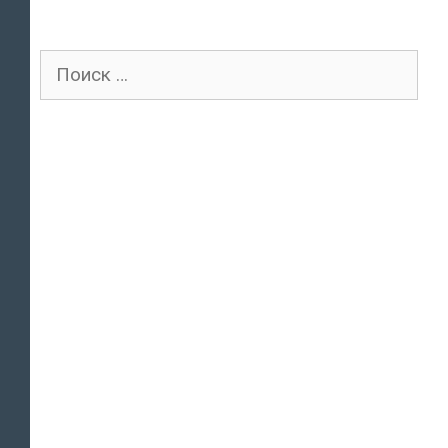
Поиск
для: