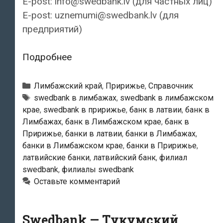
E-post: info@swedbank.lv (для частных лиц)
E-post: uznemumi@swedbank.lv (для
предприятий)
Swedbank
Подробнее
—
Лимбажский
Рубрики
Лимбажский край
,
Пририжье
,
Справочник
филиал
Тэги
swedbank в лимбажах
,
swedbank в лимбажском
крае
,
swedbank в пририжье
,
банк в латвии
,
банк в
Лимбажах
,
банк в Лимбажском крае
,
банк в
Пририжье
,
банки в латвии
,
банки в Лимбажах
,
банки в Лимбажском крае
,
банки в Пририжье
,
латвийские банки
,
латвийский банк
,
филиал
swedbank
,
филиалы swedbank
Оставьте комментарий
Swedbank — Тукумский