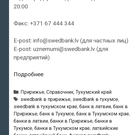
20:00
Факс: +371 67 444 344
E-post: info@swedbank.lv (для частных лиц)
E-post: uznemumi@swedbank.lv (для
предприятий)
Swedbank
Подробнее
—
Тукумский
Рубрики
Пририжье
,
Справочник
,
Тукумский край
филиал
Тэги
swedbank в пририжье
,
swedbank в тукумсе
,
swedbank в тукумском крае
,
банк в латвии
,
банк в
Пририжье
,
банк в Тукумсе
,
банк в Тукумском крае
,
банки в латвии
,
банки в Пририжье
,
банки в
Тукумсе
,
банки в Тукумском крае
,
латвийские