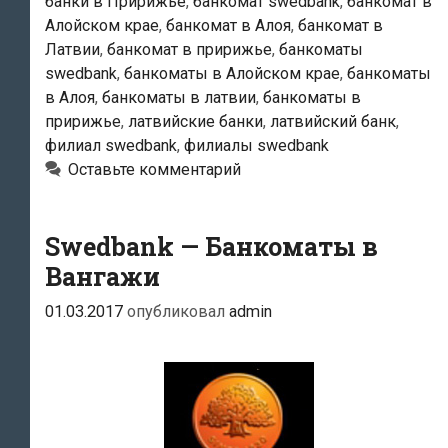
банки в Пририжье
,
банкомат swedbank
,
банкомат в
Алойском крае
,
банкомат в Алоя
,
банкомат в
Латвии
,
банкомат в пририжье
,
банкоматы
swedbank
,
банкоматы в Алойском крае
,
банкоматы
в Алоя
,
банкоматы в латвии
,
банкоматы в
пририжье
,
латвийские банки
,
латвийский банк
,
филиал swedbank
,
филиалы swedbank
Оставьте комментарий
Swedbank — Банкоматы в
Вангажи
01.03.2017
опубликовал
admin