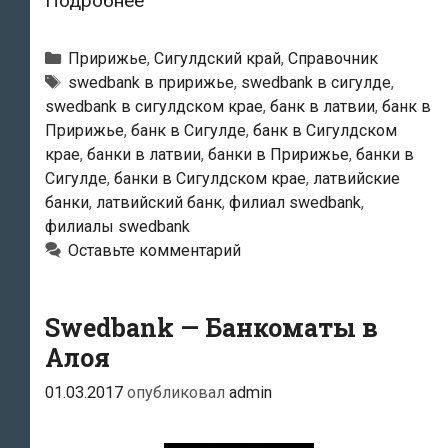
Подробнее
—
Сигулдский
Рубрики
Пририжье
,
Сигулдский край
,
Справочник
филиал
Тэги
swedbank в пририжье
,
swedbank в сигулде
,
swedbank в сигулдском крае
,
банк в латвии
,
банк в
Пририжье
,
банк в Сигулде
,
банк в Сигулдском
крае
,
банки в латвии
,
банки в Пририжье
,
банки в
Сигулде
,
банки в Сигулдском крае
,
латвийские
банки
,
латвийский банк
,
филиал swedbank
,
филиалы swedbank
Оставьте комментарий
Swedbank — Банкоматы в
Алоя
01.03.2017
опубликовал
admin