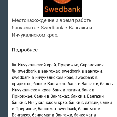
Местонахождение и время работы
банкоматов Swedbank в Вангажи и
Инчукалнском крае.
Swedbank
Подробнее
—
Банкоматы
Рубрики
Инчукалнский край
,
Пририжье
,
Справочник
в
Тэги
swedbank в вангажах
,
swedbank в вангажи
,
swedbank в инчукалнском крае
,
swedbank в
Вангажи
пририжье
,
банк в Вангажах
,
банк в Вангажи
,
банк в
Инчукалнском крае
,
банк в латвии
,
банк в
Пририжье
,
банки в Вангажах
,
банки в Вангажи
,
банки в Инчукалнском крае
,
банки в латвии
,
банки
в Пририжье
,
банкомат swedbank
,
банкомат в
Вангажах
,
банкомат в Вангажи
,
банкомат в