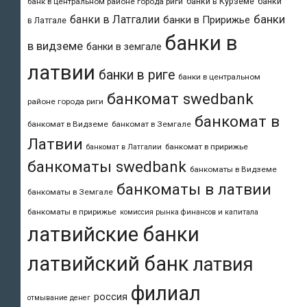
банки в Курземе
банки
банк в центральном районе города риги
банки
банки в Латгалии
банки в Пририжье
в Латгале
банки в
в видземе
банки в земгале
латвии
банки в риге
банки в центральном
банкомат swedbank
районе города риги
банкомат в
банкомат в Видземе
банкомат в Земгале
Латвии
банкомат в пририжье
банкомат в Латгалии
банкоматы swedbank
банкоматы в Видземе
банкоматы в латвии
банкоматы в Земгале
банкоматы в пририжье
комиссия рынка финансов и капитала
латвийские банки
латвийский банк
латвия
филиал
россия
отмывание денег