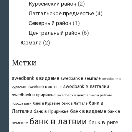
Курземский район
(2)
Латгальское предместье
(4)
Северный район
(1)
Центральный район
(6)
Юрмала
(2)
Метки
swedbank в видземе
swedbank в земгале
swedbank в
swedbank в латгалии
swedbank в латгале
курземе
swedbank в пририжье
swedbank в центральном районе
банк в
банк в Курземе
банк в Латгале
города риги
банк в видземе
Латгалии
банк в Пририжье
банк в
банк в латвии
банк в риге
земгале