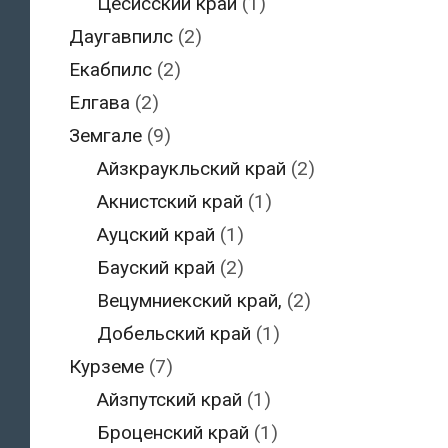
Цесисский край
(1)
Даугавпилс
(2)
Екабпилс
(2)
Елгава
(2)
Земгале
(9)
Айзкраукльский край
(2)
Акнистский край
(1)
Ауцский край
(1)
Бауский край
(2)
Вецумниекский край,
(2)
Добельский край
(1)
Курземе
(7)
Айзпутский край
(1)
Броценский край
(1)