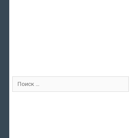
Поиск
для: