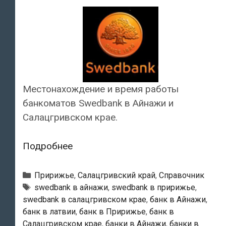
Местонахождение и время работы
банкоматов Swedbank в Айнажи и
Салацгривском крае.
Swedbank
Подробнее
—
Банкоматы
Рубрики
Пририжье
,
Салацгривский край
,
Справочник
в
Тэги
swedbank в айнажи
,
swedbank в пририжье
,
swedbank в салацгривском крае
,
банк в Айнажи
,
Айнажи
банк в латвии
,
банк в Пририжье
,
банк в
Салацгривском крае
,
банки в Айнажи
,
банки в