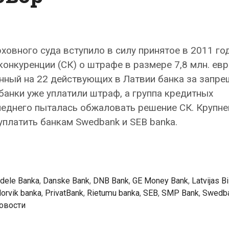
ховного суда вступило в силу принятое в 2011 го
онкуренции (СК) о штрафе в размере 7,8 млн. евро
енный на 22 действующих в Латвии банка за запр
банки уже уплатили штраф, а группа кредитных
леднего пыталась обжаловать решение СК. Крупн
платить банкам Swedbank и SEB banka.
adele Banka
,
Danske Bank
,
DNB Bank
,
GE Money Bank
,
Latvijas B
orvik banka
,
PrivatBank
,
Rietumu banka
,
SEB
,
SMP Bank
,
Swedb
овости