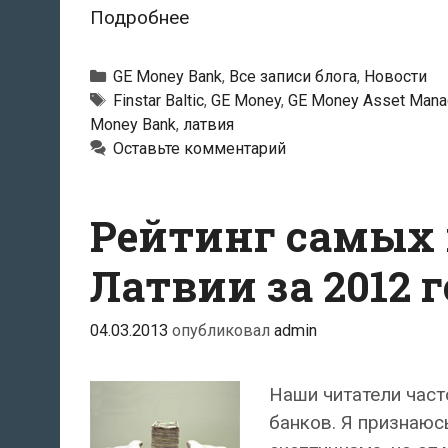
С
Подробнее
латвийского
рынка
Рубрики
GE Money Bank
,
Все записи блога
,
Новости
в
Тэги
Finstar Baltic
,
GE Money
,
GE Money Asset Man
Money Bank
,
латвия
ближайшее
Оставьте комментарий
время
уйдут
все
Рейтинг самых
предприятия
группы
Латвии за 2012 г
GE
Money
04.03.2013
опубликовал
admin
Наши читатели част
банков. Я признаюс