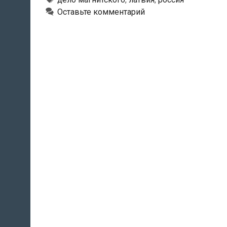
за
Оставьте комментарий
нашумев
«дела
Магнитск