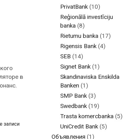
PrivatBank
(10)
Reģionālā investīciju
banka
(8)
Rietumu banka
(17)
Rigensis Bank
(4)
SEB
(14)
Signet Bank
(1)
ского
ляторе в
Skandinaviska Enskilda
онанс.
Banken
(1)
SMP Bank
(3)
Swedbank
(19)
Trasta komercbanka
(5)
е записи
UniCredit Bank
(5)
Объявления
(1)