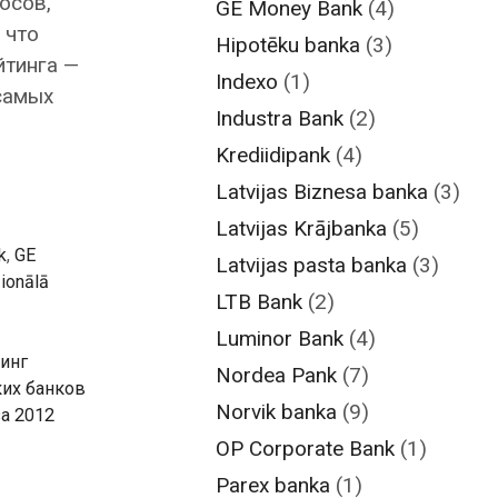
осов,
GE Money Bank
(4)
 что
Hipotēku banka
(3)
йтинга —
Indexo
(1)
самых
Industra Bank
(2)
Krediidipank
(4)
Latvijas Biznesa banka
(3)
Latvijas Krājbanka
(5)
k
,
GE
Latvijas pasta banka
(3)
ionālā
LTB Bank
(2)
Luminor Bank
(4)
инг
Nordea Pank
(7)
их банков
Norvik banka
(9)
а 2012
OP Corporate Bank
(1)
Parex banka
(1)