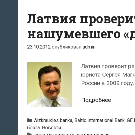
Латвия проверит
нашумевшего «д
23.10.2012
опубликовал
admin
Латвия проверит ря
юриста Сергея Магн
России в 2009 году
Латвия
Подробнее
провери
свои
Рубрики
Aizkraukles banka
,
Baltic International Bank
,
GE 
банки
блога
,
Новости
из-
Тэги
дело магнитского
,
латвия
,
россия