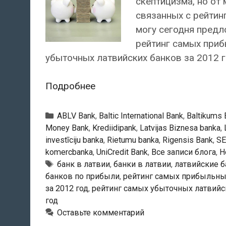
скептицизма, но от
связанных с рейтинг
могу сегодня предл
рейтинг самых приб
убыточных латвийских банков за 2012 г
Рейтинг
Подробнее
самых
прибыльных
Рубрики
ABLV Bank
,
Baltic International Bank
,
Baltikums 
банков
Money Bank
,
Krediidipank
,
Latvijas Biznesa banka
,
investīciju banka
,
Rietumu banka
,
Rigensis Bank
,
S
Латвии
komercbanka
,
UniCredit Bank
,
Все записи блога
,
Н
за
Тэги
банк в латвии
,
банки в латвии
,
латвийские б
2012
банков по прибыли
,
рейтинг самых прибыльны
год
за 2012 год
,
рейтинг самых убыточных латвийс
год
Оставьте комментарий