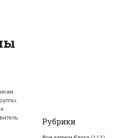
пы
чикам
руппы.
ия
витель
Рубрики
Все записи блога
(113)