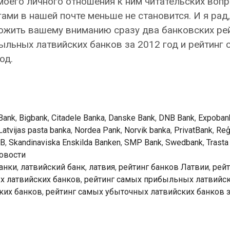
 моего личного отношения к ним читательских вопр
ами в нашей почте меньше не становится. И я рад,
ожить вашему вниманию сразу два банковских ре
ыльных латвийских банков за 2012 год и рейтинг 
од.
Bank
,
Bigbank
,
Citadele Banka
,
Danske Bank
,
DNB Bank
,
Expoban
Latvijas pasta banka
,
Nordea Pank
,
Norvik banka
,
PrivatBank
,
Reģ
EB
,
Skandinaviska Enskilda Banken
,
SMP Bank
,
Swedbank
,
Trasta
овости
анки
,
латвийский банк
,
латвия
,
рейтинг банков Латвии
,
рейт
х латвийских банков
,
рейтинг самых прибыльных латвийск
ких банков
,
рейтинг самых убыточных латвийских банков з