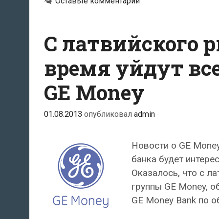
Оставьте комментарий
за
сговор
С латвийского 
время уйдут вс
GE Money
01.08.2013
опубликовал
admin
Новости о GE Money
банка будет интере
Оказалось, что с л
группы GE Money, о
GE Money Bank по 