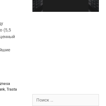
ду
 (5,5
ещенный
ейшие
iznesa
ank
,
Trasta
Поиск
для: