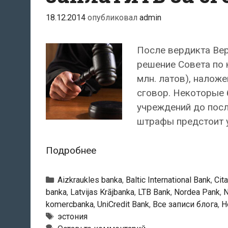
18.12.2014
опубликовал
admin
После вердикта Вер
решение Совета по к
млн. латов), налож
сговор. Некоторые 
учреждений до пос
штрафы предстоит у
Верховный
Подробнее
суд
Латвии
Рубрики
Aizkraukles banka
,
Baltic International Bank
,
Cit
обязал
banka
,
Latvijas Krājbanka
,
LTB Bank
,
Nordea Pank
,
N
komercbanka
,
UniCredit Bank
,
Все записи блога
,
Н
банки
Тэги
эстония
заплатить