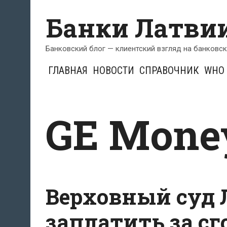
Перейти
Банки Латви
к
содержимому
Банковский блог — клиентский взгляд на банковс
ГЛАВНАЯ
НОВОСТИ
СПРАВОЧНИК
WHO 
GE Mone
Верховный суд 
заплатить за сг