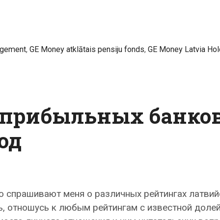
agement
,
GE Money atklātais pensiju fonds
,
GE Money Latvia Hol
 прибыльных банко
од
о спрашивают меня о различных рейтингах латвий
ь, отношусь к любым рейтингам с известной доле