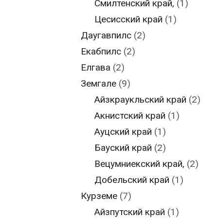
Смилтенский край,
(1)
Цесисский край
(1)
Даугавпилс
(2)
Екабпилс
(2)
Елгава
(2)
Земгале
(9)
Айзкраукльский край
(2)
Акнистский край
(1)
Ауцский край
(1)
Бауский край
(2)
Вецумниекский край,
(2)
Добельский край
(1)
Курземе
(7)
Айзпутский край
(1)