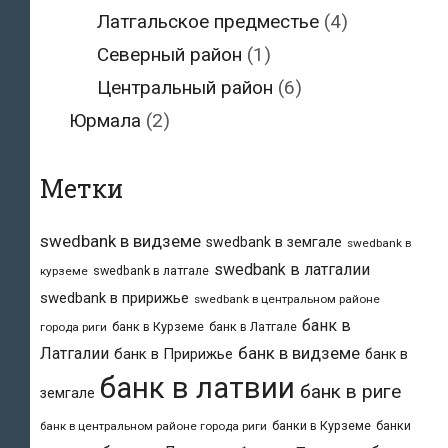
Латгальское предместье
(4)
Северный район
(1)
Центральный район
(6)
Юрмала
(2)
Метки
swedbank в видземе
swedbank в земгале
swedbank в
swedbank в латгалии
swedbank в латгале
курземе
swedbank в пририжье
swedbank в центральном районе
банк в
банк в Курземе
банк в Латгале
города риги
банк в видземе
Латгалии
банк в Пририжье
банк в
банк в латвии
банк в риге
земгале
банки в Курземе
банки
банк в центральном районе города риги