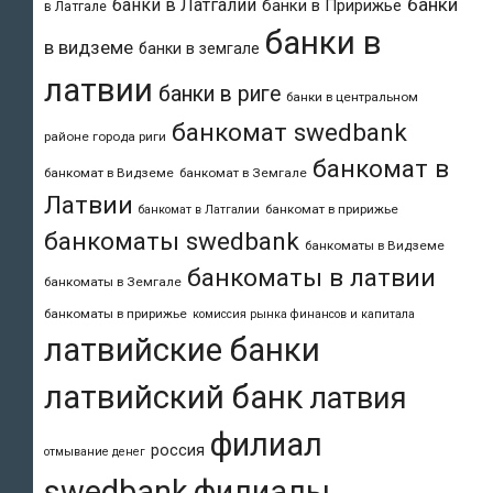
банки
банки в Латгалии
банки в Пририжье
в Латгале
банки в
в видземе
банки в земгале
латвии
банки в риге
банки в центральном
банкомат swedbank
районе города риги
банкомат в
банкомат в Видземе
банкомат в Земгале
Латвии
банкомат в пририжье
банкомат в Латгалии
банкоматы swedbank
банкоматы в Видземе
банкоматы в латвии
банкоматы в Земгале
банкоматы в пририжье
комиссия рынка финансов и капитала
латвийские банки
латвийский банк
латвия
филиал
россия
отмывание денег
swedbank
филиалы