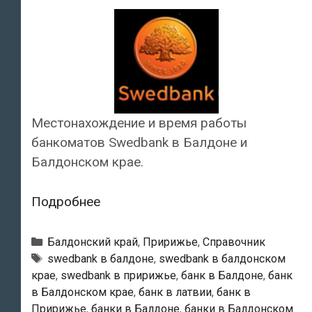
Местонахождение и время работы
банкоматов Swedbank в Балдоне и
Балдонском крае.
Swedbank
Подробнее
—
Банкоматы
Рубрики
Балдонский край
,
Пририжье
,
Справочник
в
Тэги
swedbank в балдоне
,
swedbank в балдонском
крае
,
swedbank в пририжье
,
банк в Балдоне
,
банк
Балдоне
в Балдонском крае
,
банк в латвии
,
банк в
Пририжье
,
банки в Балдоне
,
банки в Балдонском