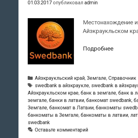
01.03.2017
опубликовал
admin
Местонахождение и
Айзкраукльском кра
Swedban
Подробнее
—
Банкома
в
Рубрики
Айзкраукльский край
,
Земгале
,
Справочник
Айзкрау
Тэги
swedbank в айзкраукле
,
swedbank в айзкрау
Айзкраукльском крае
,
банк в земгале
,
банк в 
земгале
,
банки в латвии
,
банкомат swedbank
,
б
Земгале
,
банкомат в Латвии
,
банкоматы swedb
банкоматы в Земгале
,
банкоматы в латвии
,
ла
swedbank
Оставьте комментарий