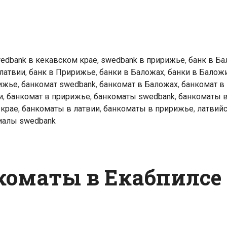
ты
edbank в кекавском крае
,
swedbank в пририжье
,
банк в Б
 латвии
,
банк в Пририжье
,
банки в Баложах
,
банки в Балож
ижье
,
банкомат swedbank
,
банкомат в Баложах
,
банкомат в
и
,
банкомат в пририжье
,
банкоматы swedbank
,
банкоматы 
 крае
,
банкоматы в латвии
,
банкоматы в пририжье
,
латвий
иалы swedbank
коматы в Екабпилсе