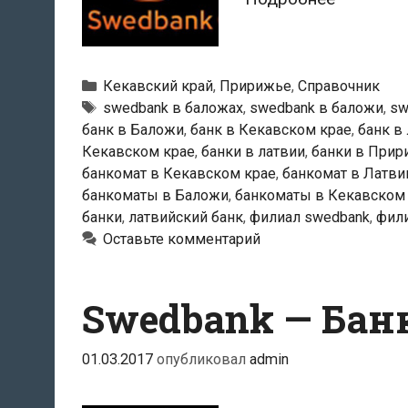
—
Банкома
в
Рубрики
Кекавский край
,
Пририжье
,
Справочник
Баложи
Тэги
swedbank в баложах
,
swedbank в баложи
,
sw
банк в Баложи
,
банк в Кекавском крае
,
банк в
Кекавском крае
,
банки в латвии
,
банки в Прир
банкомат в Кекавском крае
,
банкомат в Латви
банкоматы в Баложи
,
банкоматы в Кекавском
банки
,
латвийский банк
,
филиал swedbank
,
фил
Оставьте комментарий
Swedbank — Бан
01.03.2017
опубликовал
admin