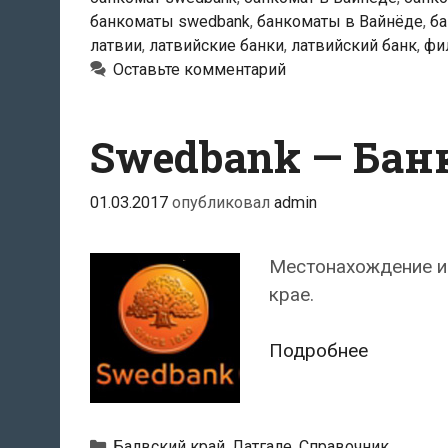
банкоматы swedbank
,
банкоматы в Вайнёде
,
ба
латвии
,
латвийские банки
,
латвийский банк
,
фи
Оставьте комментарий
Swedbank — Бан
01.03.2017
опубликовал
admin
Местонахождение и
крае.
Swedban
Подробнее
—
Банкома
в
Рубрики
Балвский край
,
Латгале
,
Справочник