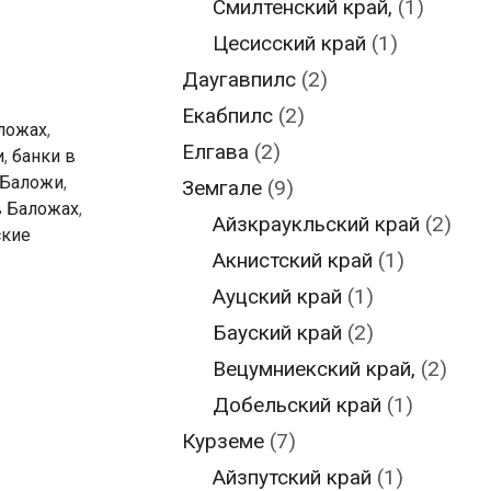
Смилтенский край,
(1)
Цесисский край
(1)
Даугавпилс
(2)
Екабпилс
(2)
аложах
,
Елгава
(2)
и
,
банки в
 Баложи
,
Земгале
(9)
в Баложах
,
Айзкраукльский край
(2)
ские
Акнистский край
(1)
Ауцский край
(1)
Бауский край
(2)
Вецумниекский край,
(2)
Добельский край
(1)
Курземе
(7)
Айзпутский край
(1)