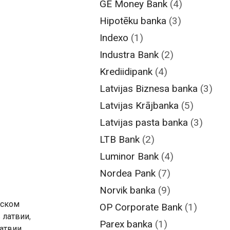
GE Money Bank
(4)
Hipotēku banka
(3)
Indexo
(1)
Industra Bank
(2)
Krediidipank
(4)
Latvijas Biznesa banka
(3)
Latvijas Krājbanka
(5)
Latvijas pasta banka
(3)
LTB Bank
(2)
Luminor Bank
(4)
Nordea Pank
(7)
Norvik banka
(9)
дском
OP Corporate Bank
(1)
 латвии
,
Parex banka
(1)
атвии
,