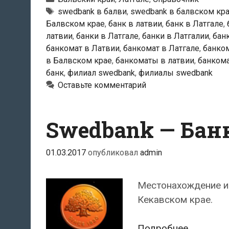
Балви
Тэги
swedbank в балви
,
swedbank в балвском кр
Балвском крае
,
банк в латвии
,
банк в Латгале
,
латвии
,
банки в Латгале
,
банки в Латгалии
,
бан
банкомат в Латвии
,
банкомат в Латгале
,
банком
в Балвском крае
,
банкоматы в латвии
,
банкома
банк
,
филиал swedbank
,
филиалы swedbank
Оставьте комментарий
Swedbank — Бан
01.03.2017
опубликовал
admin
Местонахождение и
Кекавском крае.
Swedban
Подробнее