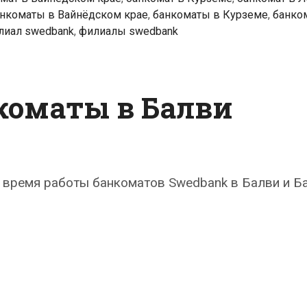
нкоматы в Вайнёдском крае
,
банкоматы в Курземе
,
банко
лиал swedbank
,
филиалы swedbank
коматы в Балви
 время работы банкоматов Swedbank в Балви и Б
k
ты