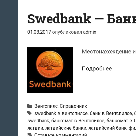
Swedbank — Бан
01.03.2017
опубликовал
admin
Местонахождение и 
Swedban
Подробнее
—
Банкома
в
Вентспил
Рубрики
Вентспилс
,
Справочник
Тэги
swedbank в вентспилсе
,
банк в Вентспилсе
,
swedbank
,
банкомат в Вентспилсе
,
банкомат в 
латвии
,
латвийские банки
,
латвийский банк
,
фи
Оставьте комментарий