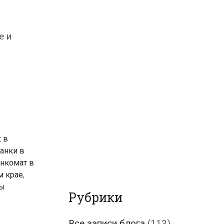
е и
 в
анки в
нкомат в
м крае
,
лы
Рубрики
Все записи блога
(113)