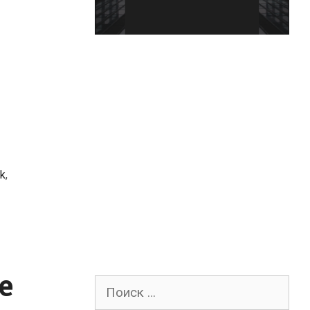
k
,
е
Поиск
для: