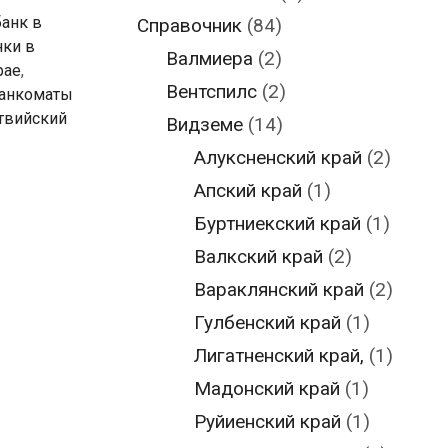
банк в
Справочник
(84)
нки в
Валмиера
(2)
рае
,
Вентспилс
(2)
анкоматы
твийский
Видземе
(14)
Алуксненский край
(2)
Апский край
(1)
Буртниекский край
(1)
Валкский край
(2)
Вараклянский край
(2)
Гулбенский край
(1)
Лигатненский край,
(1)
Мадонский край
(1)
Руйиенский край
(1)