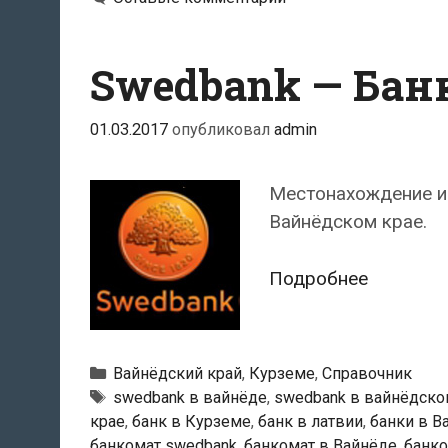
Swedbank — Бан
01.03.2017
опубликовал
admin
Местонахождение и
Вайнёдском крае.
Swedban
Подробнее
—
Банкома
в
Рубрики
Вайнёдский край
,
Курземе
,
Справочник
Вайнёде
Тэги
swedbank в вайнёде
,
swedbank в вайнёдско
крае
,
банк в Курземе
,
банк в латвии
,
банки в В
банкомат swedbank
,
банкомат в Вайнёде
,
банко