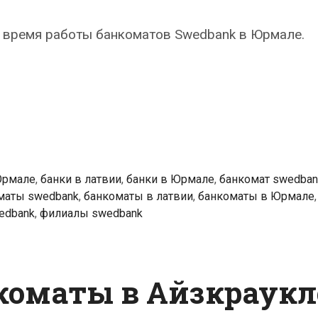
 время работы банкоматов Swedbank в Юрмале.
k
ты
Юрмале
,
банки в латвии
,
банки в Юрмале
,
банкомат swedban
маты swedbank
,
банкоматы в латвии
,
банкоматы в Юрмале
,
edbank
,
филиалы swedbank
коматы в Айзкраукл