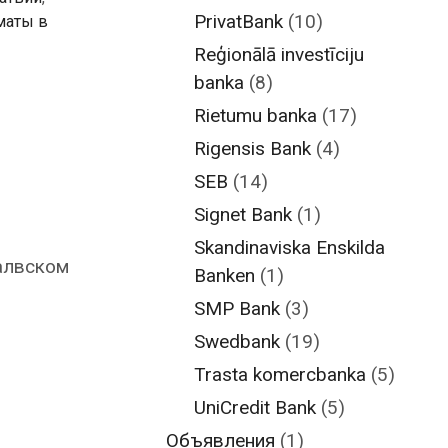
PrivatBank
(10)
маты в
Reģionālā investīciju
banka
(8)
Rietumu banka
(17)
Rigensis Bank
(4)
SEB
(14)
Signet Bank
(1)
Skandinaviska Enskilda
алвском
Banken
(1)
SMP Bank
(3)
Swedbank
(19)
Trasta komercbanka
(5)
UniCredit Bank
(5)
Объявления
(1)