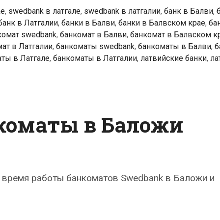
ае
,
swedbank в латгале
,
swedbank в латгалии
,
банк в Балви
,
банк в Латгалии
,
банки в Балви
,
банки в Балвском крае
,
ба
комат swedbank
,
банкомат в Балви
,
банкомат в Балвском к
ат в Латгалии
,
банкоматы swedbank
,
банкоматы в Балви
,
б
ты в Латгале
,
банкоматы в Латгалии
,
латвийские банки
,
ла
коматы в Баложи
 время работы банкоматов Swedbank в Баложи и
k