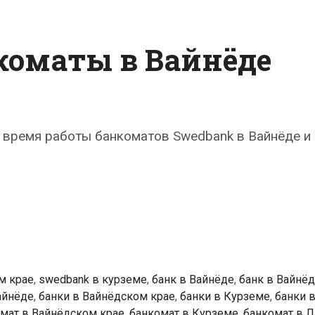
коматы в Вайнёде
 время работы банкоматов Swedbank в Вайнёде и
k
ты
м крае
,
swedbank в курземе
,
банк в Вайнёде
,
банк в Вайнё
айнёде
,
банки в Вайнёдском крае
,
банки в Курземе
,
банки в
мат в Вайнёдском крае
,
банкомат в Курземе
,
банкомат в Л