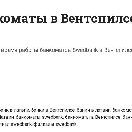
коматы в Вентспилс
время работы банкоматов Swedbank в Вентспилсе
k
ты
се
банк в латвии
,
банки в Вентспилсе
,
банки в латвии
,
банкома
Латвии
,
банкоматы swedbank
,
банкоматы в Вентспилсе
,
бан
лиал swedbank
,
филиалы swedbank