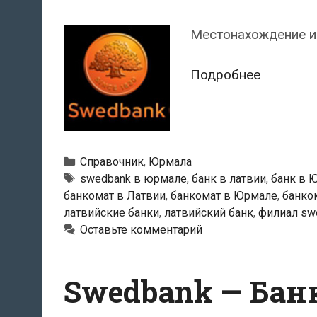
Местонахождение и
Swedban
Подробнее
—
Банкома
в
Юрмале
Рубрики
Справочник
,
Юрмала
Тэги
swedbank в юрмале
,
банк в латвии
,
банк в 
банкомат в Латвии
,
банкомат в Юрмале
,
банко
латвийские банки
,
латвийский банк
,
филиал sw
Оставьте комментарий
Swedbank — Бан