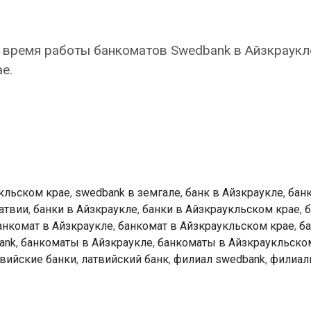
 время работы банкоматов Swedbank в Айзкраукл
е.
k
ты
кле
кльском крае
,
swedbank в земгале
,
банк в Айзкраукле
,
банк
латвии
,
банки в Айзкраукле
,
банки в Айзкраукльском крае
,
б
анкомат в Айзкраукле
,
банкомат в Айзкраукльском крае
,
ба
ank
,
банкоматы в Айзкраукле
,
банкоматы в Айзкраукльско
твийские банки
,
латвийский банк
,
филиал swedbank
,
филиа