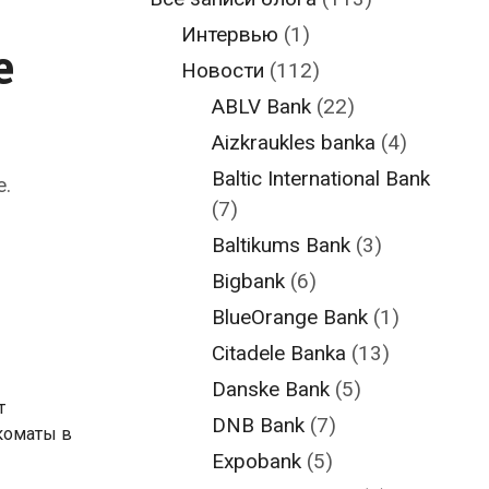
Интервью
(1)
е
Новости
(112)
ABLV Bank
(22)
Aizkraukles banka
(4)
Baltic International Bank
.
(7)
Baltikums Bank
(3)
Bigbank
(6)
BlueOrange Bank
(1)
Citadele Banka
(13)
Danske Bank
(5)
т
DNB Bank
(7)
коматы в
Expobank
(5)