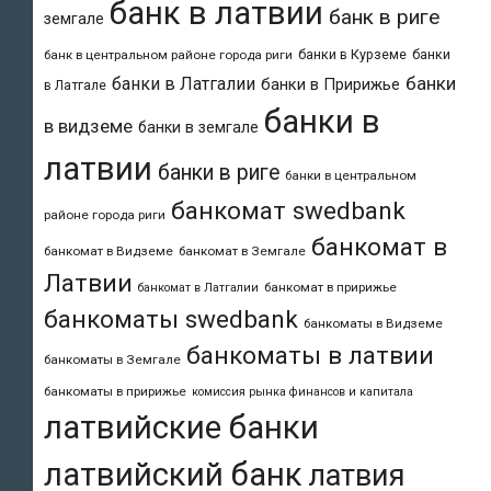
банк в латвии
банк в риге
земгале
банки в Курземе
банки
банк в центральном районе города риги
банки
банки в Латгалии
банки в Пририжье
в Латгале
банки в
в видземе
банки в земгале
латвии
банки в риге
банки в центральном
банкомат swedbank
районе города риги
банкомат в
банкомат в Видземе
банкомат в Земгале
Латвии
банкомат в пририжье
банкомат в Латгалии
банкоматы swedbank
банкоматы в Видземе
банкоматы в латвии
банкоматы в Земгале
банкоматы в пририжье
комиссия рынка финансов и капитала
латвийские банки
латвийский банк
латвия