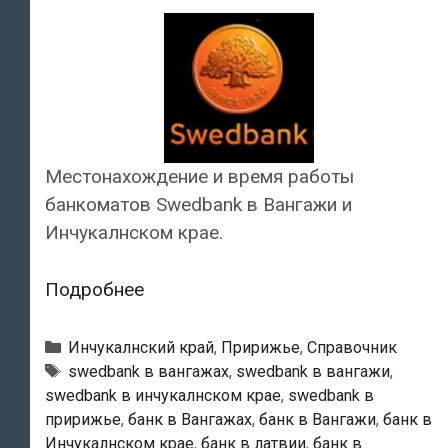
Местонахождение и время работы
банкоматов Swedbank в Вангажи и
Инчукалнском крае.
Swedbank
Подробнее
—
Банкоматы
Рубрики
Инчукалнский край
,
Пририжье
,
Справочник
в
Тэги
swedbank в вангажах
,
swedbank в вангажи
,
swedbank в инчукалнском крае
,
swedbank в
Вангажи
пририжье
,
банк в Вангажах
,
банк в Вангажи
,
банк в
Инчукалнском крае
,
банк в латвии
,
банк в