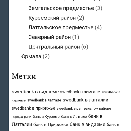
Земгальское предместье
(3)
Курземский район
(2)
Латгальское предместье
(4)
Северный район
(1)
Центральный район
(6)
Юрмала
(2)
Метки
swedbank в видземе
swedbank в земгале
swedbank в
swedbank в латгалии
swedbank в латгале
курземе
swedbank в пририжье
swedbank в центральном районе
банк в
банк в Курземе
банк в Латгале
города риги
банк в видземе
Латгалии
банк в Пририжье
банк в