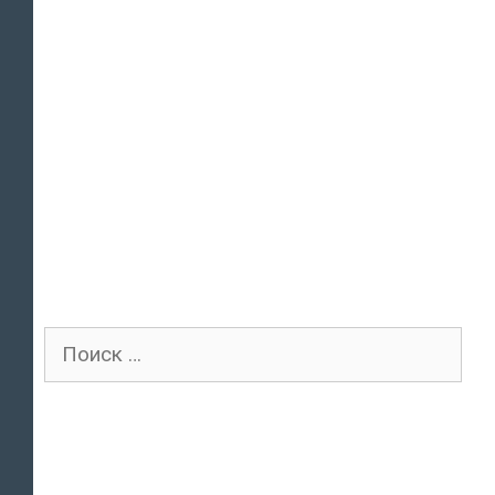
Поиск
для: