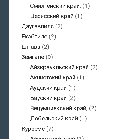
Смилтенский край,
(1)
Цесисский край
(1)
Даугавпилс
(2)
Екабпилс
(2)
Елгава
(2)
Земгале
(9)
Айзкраукльский край
(2)
Акнистский край
(1)
Ауцский край
(1)
Бауский край
(2)
Вецумниекский край,
(2)
Добельский край
(1)
Курземе
(7)
Айзпутский край
(1)