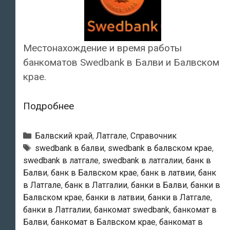
Местонахождение и время работы
банкоматов Swedbank в Балви и Балвском
крае.
Swedbank
Подробнее
—
Банкоматы
Рубрики
Балвский край
,
Латгале
,
Справочник
в
Тэги
swedbank в балви
,
swedbank в балвском крае
,
swedbank в латгале
,
swedbank в латгалии
,
банк в
Балви
Балви
,
банк в Балвском крае
,
банк в латвии
,
банк
в Латгале
,
банк в Латгалии
,
банки в Балви
,
банки в
Балвском крае
,
банки в латвии
,
банки в Латгале
,
банки в Латгалии
,
банкомат swedbank
,
банкомат в
Балви
,
банкомат в Балвском крае
,
банкомат в