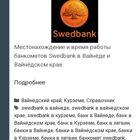
Местонахождение и время работы
банкоматов Swedbank в Вайнёде и
Вайнёдском крае.
Swedbank
Подробнее
—
Банкоматы
Рубрики
Вайнёдский край
,
Курземе
,
Справочник
в
Тэги
swedbank в вайнёде
,
swedbank в вайнёдском
крае
,
swedbank в курземе
,
банк в Вайнёде
,
банк в
Вайнёде
Вайнёдском крае
,
банк в Курземе
,
банк в латвии
,
банки в Вайнёде
,
банки в Вайнёдском крае
,
банки
в Курземе
,
банки в латвии
,
банкомат swedbank
,