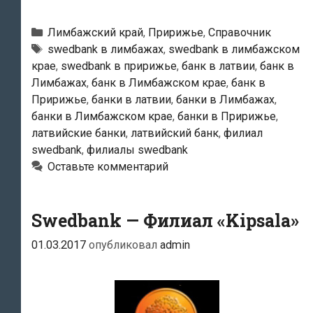
—
Лимбажский
Рубрики
Лимбажский край
,
Пририжье
,
Справочник
филиал
Тэги
swedbank в лимбажах
,
swedbank в лимбажском
крае
,
swedbank в пририжье
,
банк в латвии
,
банк в
Лимбажах
,
банк в Лимбажском крае
,
банк в
Пририжье
,
банки в латвии
,
банки в Лимбажах
,
банки в Лимбажском крае
,
банки в Пририжье
,
латвийские банки
,
латвийский банк
,
филиал
swedbank
,
филиалы swedbank
Оставьте комментарий
Swedbank — Филиал «Kipsala»
01.03.2017
опубликовал
admin