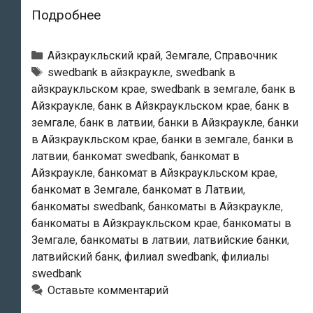
Swedbank
Подробнее
—
Банкоматы
Рубрики
Айзкраукльский край
,
Земгале
,
Справочник
в
Тэги
swedbank в айзкраукле
,
swedbank в
айзкраукльском крае
,
swedbank в земгале
,
банк в
Айзкраукле
Айзкраукле
,
банк в Айзкраукльском крае
,
банк в
земгале
,
банк в латвии
,
банки в Айзкраукле
,
банки
в Айзкраукльском крае
,
банки в земгале
,
банки в
латвии
,
банкомат swedbank
,
банкомат в
Айзкраукле
,
банкомат в Айзкраукльском крае
,
банкомат в Земгале
,
банкомат в Латвии
,
банкоматы swedbank
,
банкоматы в Айзкраукле
,
банкоматы в Айзкраукльском крае
,
банкоматы в
Земгале
,
банкоматы в латвии
,
латвийские банки
,
латвийский банк
,
филиал swedbank
,
филиалы
swedbank
Оставьте комментарий