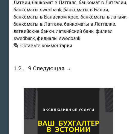
Латвии
,
банкомат в Латгале
,
банкомат в Латгалии
,
банкоматы swedbank
,
банкоматы в Балви
,
банкоматы в Балвском крае
,
банкоматы в латвии
,
банкоматы в Латгале
,
банкоматы в Латгалии
,
латвийские банки
,
латвийский банк
,
филиал
swedbank
,
филиалы swedbank
Оставьте комментарий
Навигация
1
2
…
9
Следующая →
по
записям