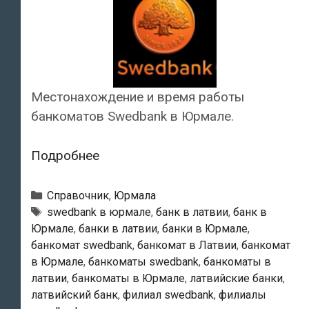
Местонахождение и время работы
банкоматов Swedbank в Юрмале.
Swedbank
Подробнее
—
Банкоматы
Рубрики
Справочник
,
Юрмала
в
Тэги
swedbank в юрмале
,
банк в латвии
,
банк в
Юрмале
,
банки в латвии
,
банки в Юрмале
,
Юрмале
банкомат swedbank
,
банкомат в Латвии
,
банкомат
в Юрмале
,
банкоматы swedbank
,
банкоматы в
латвии
,
банкоматы в Юрмале
,
латвийские банки
,
латвийский банк
,
филиал swedbank
,
филиалы