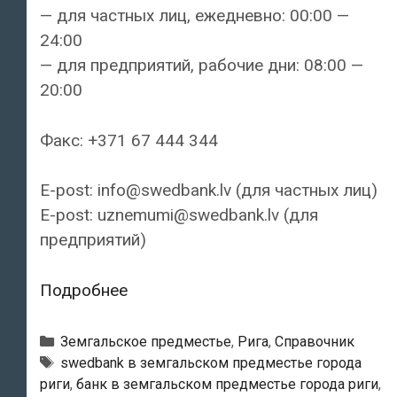
— для частных лиц, ежедневно: 00:00 —
24:00
— для предприятий, рабочие дни: 08:00 —
20:00
Факс: +371 67 444 344
E-post: info@swedbank.lv (для частных лиц)
E-post: uznemumi@swedbank.lv (для
предприятий)
Swedbank
Подробнее
—
Филиал
Рубрики
Земгальское предместье
,
Рига
,
Справочник
«Spice»
Тэги
swedbank в земгальском предместье города
риги
,
банк в земгальском предместье города риги
,