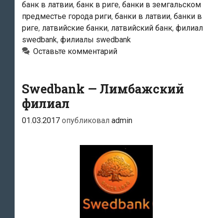
банк в латвии
,
банк в риге
,
банки в земгальском
предместье города риги
,
банки в латвии
,
банки в
риге
,
латвийские банки
,
латвийский банк
,
филиал
swedbank
,
филиалы swedbank
Оставьте комментарий
Swedbank — Лимбажский
филиал
01.03.2017
опубликовал
admin