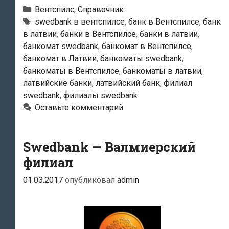
Банкоматы
Рубрики
Вентспилс
,
Справочник
в
Тэги
swedbank в вентспилсе
,
банк в Вентспилсе
,
банк
в латвии
,
банки в Вентспилсе
,
банки в латвии
,
Вентспилсе
банкомат swedbank
,
банкомат в Вентспилсе
,
банкомат в Латвии
,
банкоматы swedbank
,
банкоматы в Вентспилсе
,
банкоматы в латвии
,
латвийские банки
,
латвийский банк
,
филиал
swedbank
,
филиалы swedbank
Оставьте комментарий
Swedbank — Валмиерский
филиал
01.03.2017
опубликовал
admin