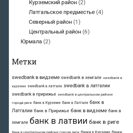
Курземский район
(2)
Латгальское предместье
(4)
Северный район
(1)
Центральный район
(6)
Юрмала
(2)
Метки
swedbank в видземе
swedbank в земгале
swedbank в
swedbank в латгалии
swedbank в латгале
курземе
swedbank в пририжье
swedbank в центральном районе
банк в
банк в Курземе
банк в Латгале
города риги
банк в видземе
Латгалии
банк в Пририжье
банк в
банк в латвии
банк в риге
земгале
банки в Курземе
банки
банк в центральном районе города риги