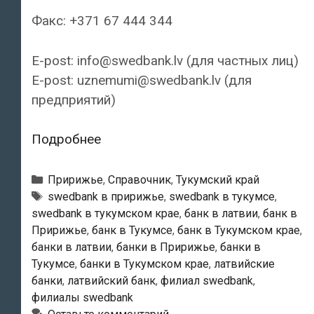
Факс: +371 67 444 344
E-post: info@swedbank.lv (для частных лиц)
E-post: uznemumi@swedbank.lv (для
предприятий)
Swedbank
Подробнее
—
Тукумский
Рубрики
Пририжье
,
Справочник
,
Тукумский край
филиал
Тэги
swedbank в пририжье
,
swedbank в тукумсе
,
swedbank в тукумском крае
,
банк в латвии
,
банк в
Пририжье
,
банк в Тукумсе
,
банк в Тукумском крае
,
банки в латвии
,
банки в Пририжье
,
банки в
Тукумсе
,
банки в Тукумском крае
,
латвийские
банки
,
латвийский банк
,
филиал swedbank
,
филиалы swedbank