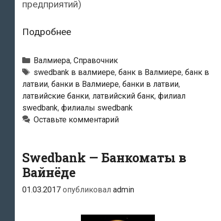
предприятий)
Swedbank
Подробнее
—
Валмиерский
Рубрики
Валмиера
,
Справочник
филиал
Тэги
swedbank в валмиере
,
банк в Валмиере
,
банк в
латвии
,
банки в Валмиере
,
банки в латвии
,
латвийские банки
,
латвийский банк
,
филиал
swedbank
,
филиалы swedbank
Оставьте комментарий
Swedbank — Банкоматы в
Вайнёде
01.03.2017
опубликовал
admin