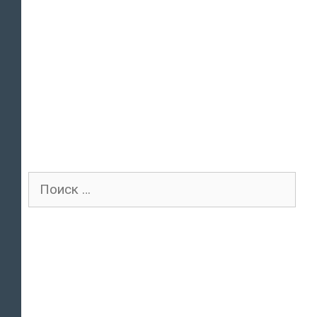
Поиск
для: