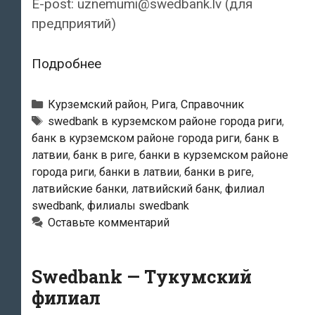
E-post: uznemumi@swedbank.lv (для
предприятий)
Swedbank
Подробнее
—
Филиал
Рубрики
Курземский район
,
Рига
,
Справочник
«Kipsala»
Тэги
swedbank в курземском районе города риги
,
банк в курземском районе города риги
,
банк в
латвии
,
банк в риге
,
банки в курземском районе
города риги
,
банки в латвии
,
банки в риге
,
латвийские банки
,
латвийский банк
,
филиал
swedbank
,
филиалы swedbank
Оставьте комментарий
Swedbank — Тукумский
филиал