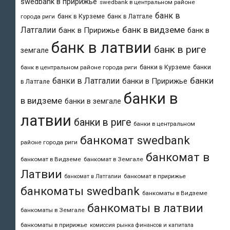
swedbank в пририжье
swedbank в центральном районе
банк в
банк в Курземе
банк в Латгале
города риги
банк в видземе
Латгалии
банк в Пририжье
банк в
банк в латвии
банк в риге
земгале
банки в Курземе
банки
банк в центральном районе города риги
банки
банки в Латгалии
банки в Пририжье
в Латгале
банки в
в видземе
банки в земгале
латвии
банки в риге
банки в центральном
банкомат swedbank
районе города риги
банкомат в
банкомат в Видземе
банкомат в Земгале
Латвии
банкомат в пририжье
банкомат в Латгалии
банкоматы swedbank
банкоматы в Видземе
банкоматы в латвии
банкоматы в Земгале
банкоматы в пририжье
комиссия рынка финансов и капитала