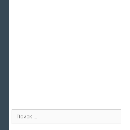
Поиск
для: