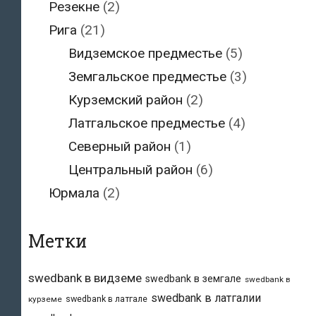
Резекне
(2)
Рига
(21)
Видземское предместье
(5)
Земгальское предместье
(3)
Курземский район
(2)
Латгальское предместье
(4)
Северный район
(1)
Центральный район
(6)
Юрмала
(2)
Метки
swedbank в видземе
swedbank в земгале
swedbank в
swedbank в латгалии
swedbank в латгале
курземе