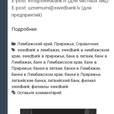
E-post: info@swedbank.lv (для частных лиц)
E-post: uznemumi@swedbank.lv (для
предприятий)
Swedbank
Подробнее
—
Лимбажский
Рубрики
Лимбажский край
,
Пририжье
,
Справочник
филиал
Тэги
swedbank в лимбажах
,
swedbank в лимбажском
крае
,
swedbank в пририжье
,
банк в латвии
,
банк в
Лимбажах
,
банк в Лимбажском крае
,
банк в
Пририжье
,
банки в латвии
,
банки в Лимбажах
,
банки в Лимбажском крае
,
банки в Пририжье
,
латвийские банки
,
латвийский банк
,
филиал
swedbank
,
филиалы swedbank
Оставьте комментарий