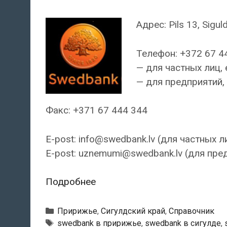
Адрес: Pils 13, Sigul
Телефон: +372 67 4
— для частных лиц, 
— для предприятий, 
Факс: +371 67 444 344
E-post: info@swedbank.lv (для частных л
E-post: uznemumi@swedbank.lv (для пре
Swedbank
Подробнее
—
Сигулдский
Рубрики
Пририжье
,
Сигулдский край
,
Справочник
филиал
Тэги
swedbank в пририжье
,
swedbank в сигулде
,