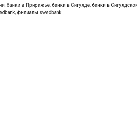
ии
,
банки в Пририжье
,
банки в Сигулде
,
банки в Сигулдско
edbank
,
филиалы swedbank