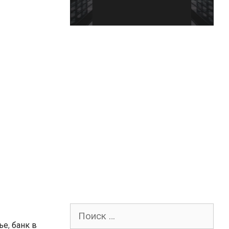
Поиск
для:
ье
,
банк в