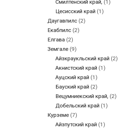
Смилтенский край,
(1)
Цесисский край
(1)
Даугавпилс
(2)
Екабпилс
(2)
Елгава
(2)
Земгале
(9)
Айзкраукльский край
(2)
Акнистский край
(1)
Ауцский край
(1)
Бауский край
(2)
Вецумниекский край,
(2)
Добельский край
(1)
Курземе
(7)
Айзпутский край
(1)