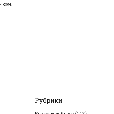
м крае
,
Рубрики
Все записи блога
(113)