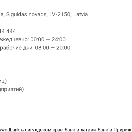
da, Siguldas novads, LV-2150, Latvia
44 444
ежедневно: 00:00 — 24:00
рабочие дни: 08:00 — 20:00
иц)
дприятий)
swedbank в сигулдском крае
,
банк в латвии
,
банк в Пририж