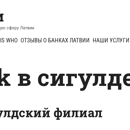
и
кую сферу Латвии
IS WHO
ОТЗЫВЫ О БАНКАХ ЛАТВИИ
НАШИ УСЛУГИ
k в сигулд
улдский филиал