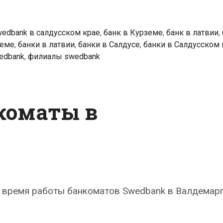
edbank в салдусском крае
,
банк в Курземе
,
банк в латвии
,
земе
,
банки в латвии
,
банки в Салдусе
,
банки в Салдусском 
edbank
,
филиалы swedbank
коматы в
 время работы банкоматов Swedbank в Валдемарп