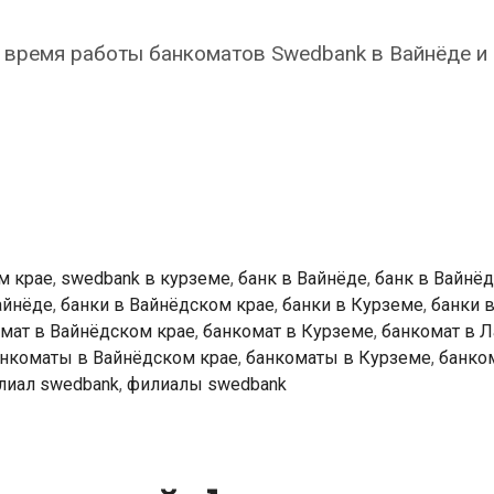
 время работы банкоматов Swedbank в Вайнёде и
k
ты
м крае
,
swedbank в курземе
,
банк в Вайнёде
,
банк в Вайнё
айнёде
,
банки в Вайнёдском крае
,
банки в Курземе
,
банки в
мат в Вайнёдском крае
,
банкомат в Курземе
,
банкомат в Л
нкоматы в Вайнёдском крае
,
банкоматы в Курземе
,
банко
лиал swedbank
,
филиалы swedbank