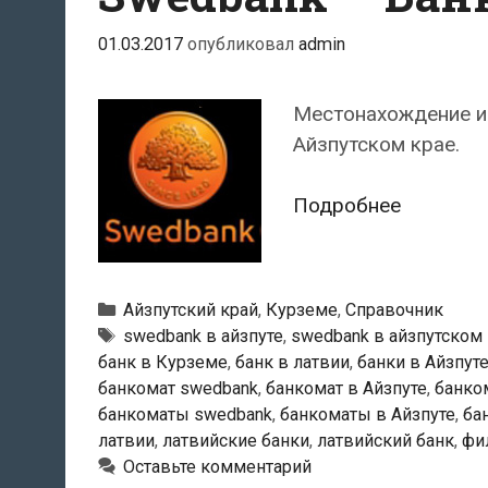
01.03.2017
опубликовал
admin
Местонахождение и 
Айзпутском крае.
Swedban
Подробнее
—
Банкома
в
Рубрики
Айзпутский край
,
Курземе
,
Справочник
Айзпуте
Тэги
swedbank в айзпуте
,
swedbank в айзпутском
банк в Курземе
,
банк в латвии
,
банки в Айзпут
банкомат swedbank
,
банкомат в Айзпуте
,
банко
банкоматы swedbank
,
банкоматы в Айзпуте
,
ба
латвии
,
латвийские банки
,
латвийский банк
,
фи
Оставьте комментарий