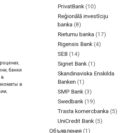
PrivatBank
(10)
Reģionālā investīciju
banka
(8)
Rietumu banka
(17)
Rigensis Bank
(4)
SEB
(14)
Броценах
,
Signet Bank
(1)
ени
,
банки
Skandinaviska Enskilda
 в
Banken
(1)
нкоматы в
SMP Bank
(3)
вии
,
Swedbank
(19)
Trasta komercbanka
(5)
UniCredit Bank
(5)
Объявления
(1)