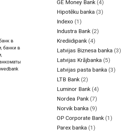
GE Money Bank
(4)
Hipotēku banka
(3)
Indexo
(1)
Industra Bank
(2)
Krediidipank
(4)
банк в
и
,
банки в
Latvijas Biznesa banka
(3)
и
,
Latvijas Krājbanka
(5)
анкоматы
wedbank
Latvijas pasta banka
(3)
LTB Bank
(2)
Luminor Bank
(4)
Nordea Pank
(7)
Norvik banka
(9)
OP Corporate Bank
(1)
Parex banka
(1)