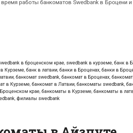
 время работы банкоматов Swedbank в Броцени и
k
ты
swedbank в броценском крае
,
swedbank в курземе
,
банк в 
 в Курземе
,
банк в латвии
,
банки в Броценах
,
банки в Броц
латвии
,
банкомат swedbank
,
банкомат в Броценах
,
банкомат
ат в Курземе
,
банкомат в Латвии
,
банкоматы swedbank
,
ба
 Броценском крае
,
банкоматы в Курземе
,
банкоматы в лат
edbank
,
филиалы swedbank
коматы в Айзпуте