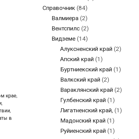
Справочник
(84)
Валмиера
(2)
Вентспилс
(2)
Видземе
(14)
Алуксненский край
(2)
Апский край
(1)
Буртниекский край
(1)
Валкский край
(2)
Вараклянский край
(2)
ом крае
,
Гулбенский край
(1)
и
,
Лигатненский край,
(1)
твии
,
аты в
Мадонский край
(1)
Руйиенский край
(1)