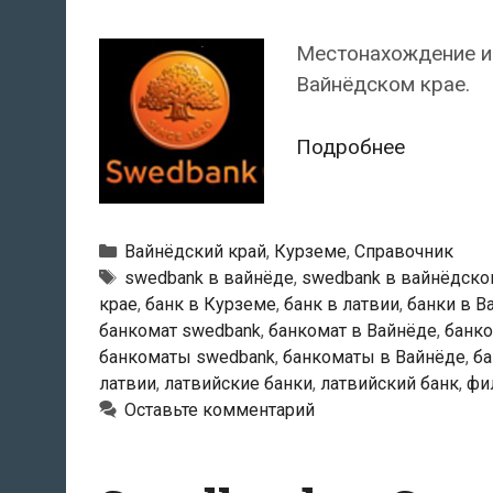
Местонахождение и
Вайнёдском крае.
Swedban
Подробнее
—
Банкома
в
Рубрики
Вайнёдский край
,
Курземе
,
Справочник
Вайнёде
Тэги
swedbank в вайнёде
,
swedbank в вайнёдско
крае
,
банк в Курземе
,
банк в латвии
,
банки в В
банкомат swedbank
,
банкомат в Вайнёде
,
банко
банкоматы swedbank
,
банкоматы в Вайнёде
,
ба
латвии
,
латвийские банки
,
латвийский банк
,
фи
Оставьте комментарий