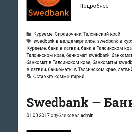
Swedban
Подробнее
—
Банкома
в
Рубрики
Курземе
,
Справочник
,
Талсинский край
Валдема
Тэги
swedbank в валдемарпилсе
,
swedbank в ку
Курземе
,
банк в латвии
,
банк в Талсинском кра
Талсинском крае
,
банкомат swedbank
,
банкома
банкомат в Талсинском крае
,
банкоматы swedb
в латвии
,
банкоматы в Талсинском крае
,
латви
Оставьте комментарий
Swedbank — Бан
01.03.2017
опубликовал
admin