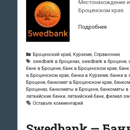
Местонахождение и
Броценском крае.
Swedban
Подробнее
—
Банкома
в
Рубрики
Броценский край
,
Курземе
,
Справочник
Броцени
Тэги
swedbank в броценах
,
swedbank в броцени
,
банк в Броцени
,
банк в Броценском крае
,
банк
в Броценском крае
,
банки в Курземе
,
банки в 
Броцени
,
банкомат в Броценском крае
,
банком
Броценах
,
банкоматы в Броцени
,
банкоматы в
латвийские банки
,
латвийский банк
,
филиал sw
Оставьте комментарий
Swedbank — Бан