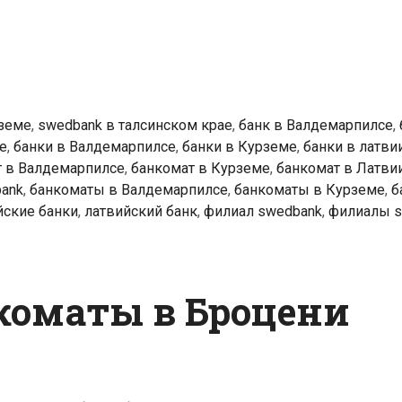
k
ты
рпилсе
рземе
,
swedbank в талсинском крае
,
банк в Валдемарпилсе
,
е
,
банки в Валдемарпилсе
,
банки в Курземе
,
банки в латви
т в Валдемарпилсе
,
банкомат в Курземе
,
банкомат в Латви
ank
,
банкоматы в Валдемарпилсе
,
банкоматы в Курземе
,
б
йские банки
,
латвийский банк
,
филиал swedbank
,
филиалы s
коматы в Броцени