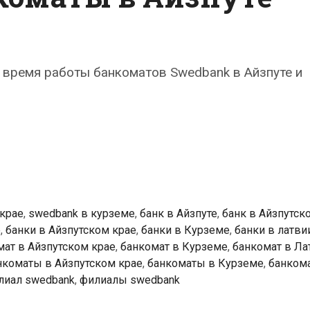
время работы банкоматов Swedbank в Айзпуте и
k
ты
 крае
,
swedbank в курземе
,
банк в Айзпуте
,
банк в Айзпутск
е
,
банки в Айзпутском крае
,
банки в Курземе
,
банки в латви
мат в Айзпутском крае
,
банкомат в Курземе
,
банкомат в Ла
нкоматы в Айзпутском крае
,
банкоматы в Курземе
,
банком
лиал swedbank
,
филиалы swedbank