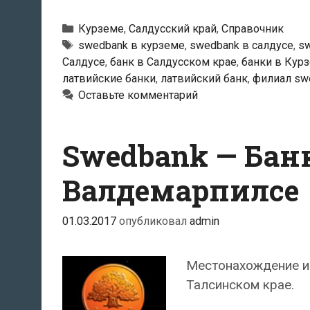
—
Салдусский
Рубрики
Курземе
,
Салдусский край
,
Справочник
филиал
Тэги
swedbank в курземе
,
swedbank в салдусе
,
sw
Салдусе
,
банк в Салдусском крае
,
банки в Кур
латвийские банки
,
латвийский банк
,
филиал sw
Оставьте комментарий
Swedbank — Бан
Валдемарпилсе
01.03.2017
опубликовал
admin
Местонахождение и
Талсинском крае.