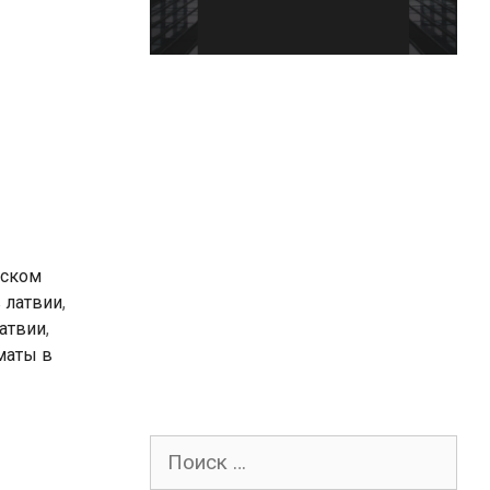
дском
 латвии
,
атвии
,
маты в
Поиск
для: