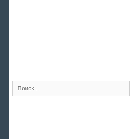
Поиск
для: