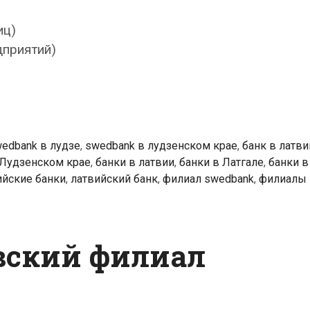
иц)
дприятий)
edbank в лудзе
,
swedbank в лудзенском крае
,
банк в латви
 Лудзенском крае
,
банки в латвии
,
банки в Латгале
,
банки в
ийские банки
,
латвийский банк
,
филиал swedbank
,
филиалы 
вский филиал