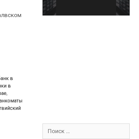
алвском
банк в
нки в
рае
,
анкоматы
твийский
Поиск
для: