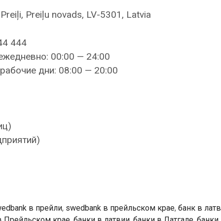
reiļi, Preiļu novads, LV-5301, Latvia
44 444
ежедневно: 00:00 — 24:00
рабочие дни: 08:00 — 20:00
иц)
дприятий)
edbank в прейли
,
swedbank в прейльском крае
,
банк в лат
в Прейльском крае
,
банки в латвии
,
банки в Латгале
,
банки