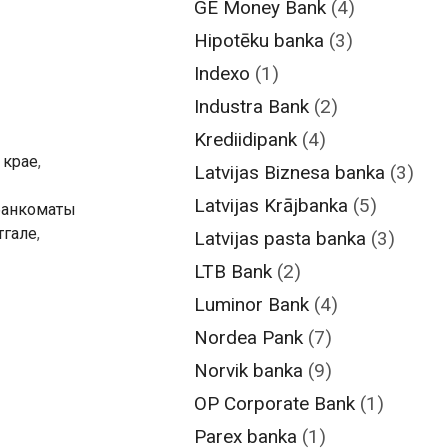
GE Money Bank
(4)
Hipotēku banka
(3)
Indexo
(1)
Industra Bank
(2)
Krediidipank
(4)
 крае
,
Latvijas Biznesa banka
(3)
Latvijas Krājbanka
(5)
банкоматы
тгале
,
Latvijas pasta banka
(3)
LTB Bank
(2)
Luminor Bank
(4)
Nordea Pank
(7)
Norvik banka
(9)
OP Corporate Bank
(1)
Parex banka
(1)