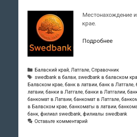
Местонахождение и
крае.
Swedban
Подробнее
—
Банкома
в
Рубрики
Балвский край
,
Латгале
,
Справочник
Балви
Тэги
swedbank в балви
,
swedbank в балвском кр
Балвском крае
,
банк в латвии
,
банк в Латгале
,
латвии
,
банки в Латгале
,
банки в Латгалии
,
бан
банкомат в Латвии
,
банкомат в Латгале
,
банком
в Балвском крае
,
банкоматы в латвии
,
банкома
банк
,
филиал swedbank
,
филиалы swedbank
Оставьте комментарий