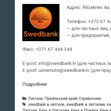
Адрес: Rēzeknes 4a, P
Телефон: +372 67 4
— для частных лиц, 
— для предприятий, 
Факс: +371 67 444 344
E-post: info@swedbank.lv (для частных л
E-post: uznemumi@swedbank.lv (для пре
Swedbank
Подробнее
—
Прейльский
Рубрики
Латгале
,
Прейльский край
,
Справочник
филиал
Тэги
swedbank в латгале
,
swedbank в латгалии
,
sw
Латгале
,
банк в Латгалии
,
банк в Прейли
,
банк 