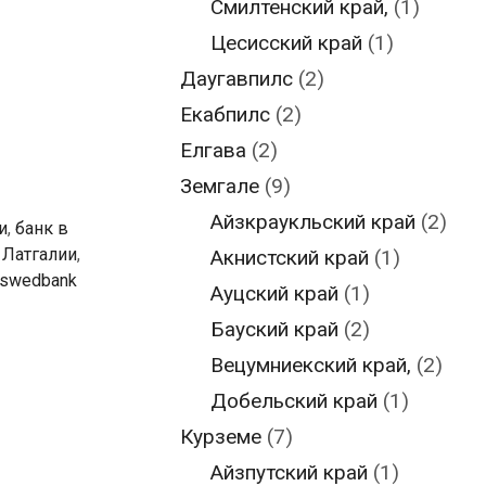
Смилтенский край,
(1)
Цесисский край
(1)
Даугавпилс
(2)
Екабпилс
(2)
Елгава
(2)
Земгале
(9)
Айзкраукльский край
(2)
и
,
банк в
 Латгалии
,
Акнистский край
(1)
swedbank
Ауцский край
(1)
Бауский край
(2)
Вецумниекский край,
(2)
Добельский край
(1)
Курземе
(7)
Айзпутский край
(1)