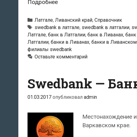
Swedbank
Подробнее
—
Ливанский
Рубрики
Латгале
,
Ливанский край
,
Справочник
филиал
Тэги
swedbank в латгале
,
swedbank в латгалии
,
sw
Латгале
,
банк в Латгалии
,
банк в Ливанах
,
банк
Латгалии
,
банки в Ливанах
,
банки в Ливанском
филиалы swedbank
Оставьте комментарий
Swedbank — Бан
01.03.2017
опубликовал
admin
Местонахождение и
Варкавском крае.