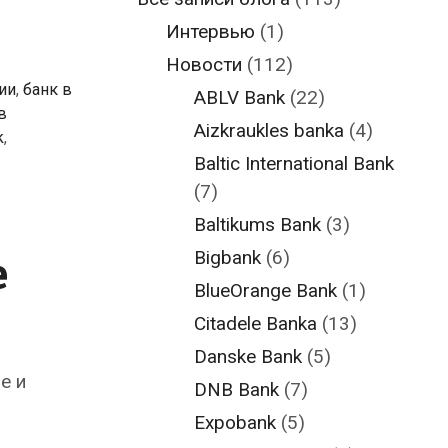
Интервью
(1)
Новости
(112)
ии
,
банк в
ABLV Bank
(22)
в
Aizkraukles banka
(4)
k
,
Baltic International Bank
(7)
Baltikums Bank
(3)
е
Bigbank
(6)
BlueOrange Bank
(1)
Citadele Banka
(13)
Danske Bank
(5)
е и
DNB Bank
(7)
Expobank
(5)