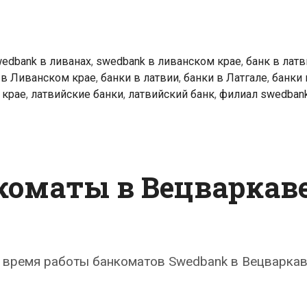
edbank в ливанах
,
swedbank в ливанском крае
,
банк в латв
 в Ливанском крае
,
банки в латвии
,
банки в Латгале
,
банки 
 крае
,
латвийские банки
,
латвийский банк
,
филиал swedban
коматы в Вецваркав
 время работы банкоматов Swedbank в Вецваркав