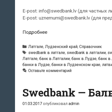
E-post: info@swedbank.lv (для частных л
E-post: uznemumi@swedbank.lv (для пре
Swedbank
Подробнее
—
Лудзенский
Рубрики
Латгале
,
Лудзенский край
,
Справочник
филиал
Тэги
swedbank в латгале
,
swedbank в латгалии
,
sw
Латгале
,
банк в Латгалии
,
банк в Лудзе
,
банк в
банки в Лудзе
,
банки в Лудзенском крае
,
латв
Оставьте комментарий
Swedbank — Бал
01.03.2017
опубликовал
admin