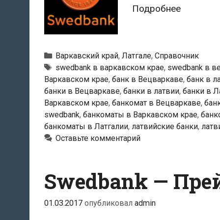
Swedban
Подробнее
—
Банкома
в
Рубрики
Варкавский край
,
Латгале
,
Справочник
Вецварк
Тэги
swedbank в варкавском крае
,
swedbank в в
Варкавском крае
,
банк в Вецваркаве
,
банк в л
банки в Вецваркаве
,
банки в латвии
,
банки в Л
Варкавском крае
,
банкомат в Вецваркаве
,
бан
swedbank
,
банкоматы в Варкавском крае
,
банк
банкоматы в Латгалии
,
латвийские банки
,
латв
Оставьте комментарий
Swedbank — Пре
01.03.2017
опубликовал
admin