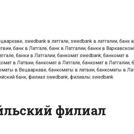
k
ты
аве
ецваркаве
,
swedbank в латгале
,
swedbank в латгалии
,
банк в
атвии
,
банк в Латгале
,
банк в Латгалии
,
банки в Варкавском
атгале
,
банки в Латгалии
,
банкомат swedbank
,
банкомат в
комат в Латвии
,
банкомат в Латгале
,
банкомат в Латгалии
,
оматы в Вецваркаве
,
банкоматы в латвии
,
банкоматы в Ла
ийский банк
,
филиал swedbank
,
филиалы swedbank
йльский филиал