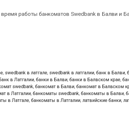
 время работы банкоматов Swedbank в Балви и Б
k
ты
ае
,
swedbank в латгале
,
swedbank в латгалии
,
банк в Балви
,
банк в Латгалии
,
банки в Балви
,
банки в Балвском крае
,
ба
комат swedbank
,
банкомат в Балви
,
банкомат в Балвском к
ат в Латгалии
,
банкоматы swedbank
,
банкоматы в Балви
,
б
ты в Латгале
,
банкоматы в Латгалии
,
латвийские банки
,
ла