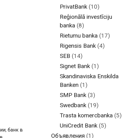
PrivatBank
(10)
Reģionālā investīciju
banka
(8)
Rietumu banka
(17)
Rigensis Bank
(4)
SEB
(14)
Signet Bank
(1)
Skandinaviska Enskilda
Banken
(1)
SMP Bank
(3)
Swedbank
(19)
Trasta komercbanka
(5)
UniCredit Bank
(5)
вии
,
банк в
Объявления
(1)
 в