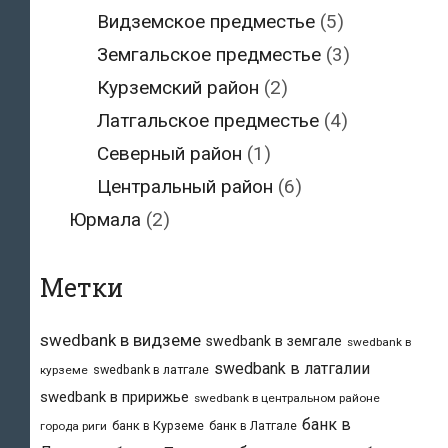
Видземское предместье
(5)
Земгальское предместье
(3)
Курземский район
(2)
Латгальское предместье
(4)
Северный район
(1)
Центральный район
(6)
Юрмала
(2)
Метки
swedbank в видземе
swedbank в земгале
swedbank в
swedbank в латгалии
swedbank в латгале
курземе
swedbank в пририжье
swedbank в центральном районе
банк в
банк в Курземе
банк в Латгале
города риги