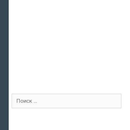
Поиск
для: