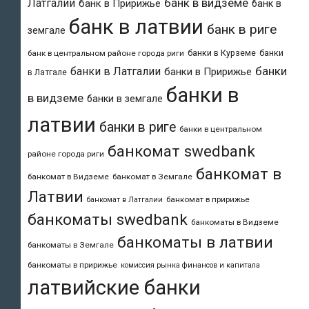
банк в видземе
Латгалии
банк в Пририжье
банк в
банк в латвии
банк в риге
земгале
банки в Курземе
банки
банк в центральном районе города риги
банки
банки в Латгалии
банки в Пририжье
в Латгале
банки в
в видземе
банки в земгале
латвии
банки в риге
банки в центральном
банкомат swedbank
районе города риги
банкомат в
банкомат в Видземе
банкомат в Земгале
Латвии
банкомат в пририжье
банкомат в Латгалии
банкоматы swedbank
банкоматы в Видземе
банкоматы в латвии
банкоматы в Земгале
банкоматы в пририжье
комиссия рынка финансов и капитала
латвийские банки