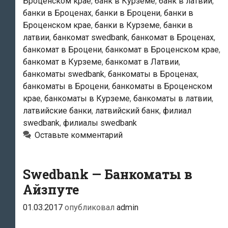
Броценском крае
,
банк в Курземе
,
банк в латвии
,
банки в Броценах
,
банки в Броцени
,
банки в
Броценском крае
,
банки в Курземе
,
банки в
латвии
,
банкомат swedbank
,
банкомат в Броценах
,
банкомат в Броцени
,
банкомат в Броценском крае
,
банкомат в Курземе
,
банкомат в Латвии
,
банкоматы swedbank
,
банкоматы в Броценах
,
банкоматы в Броцени
,
банкоматы в Броценском
крае
,
банкоматы в Курземе
,
банкоматы в латвии
,
латвийские банки
,
латвийский банк
,
филиал
swedbank
,
филиалы swedbank
Оставьте комментарий
Swedbank — Банкоматы в
Айзпуте
01.03.2017
опубликовал
admin