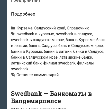
предприятий)
Swedbank
Подробнее
—
Салдусский
Рубрики
Курземе
,
Салдусский край
,
Справочник
филиал
Тэги
swedbank в курземе
,
swedbank в салдусе
,
swedbank в салдусском крае
,
банк в Курземе
,
банк
в латвии
,
банк в Салдусе
,
банк в Салдусском крае
,
банки в Курземе
,
банки в латвии
,
банки в Салдусе
,
банки в Салдусском крае
,
латвийские банки
,
латвийский банк
,
филиал swedbank
,
филиалы
swedbank
Оставьте комментарий
Swedbank — Банкоматы в
Валдемарпилсе