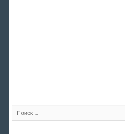
Поиск
для: