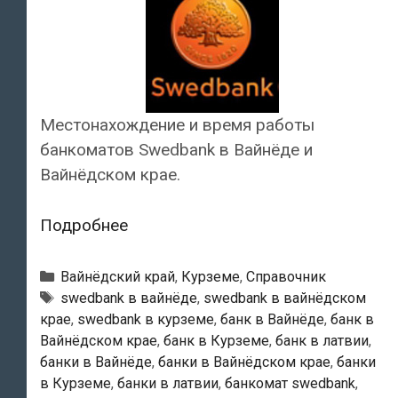
Местонахождение и время работы
банкоматов Swedbank в Вайнёде и
Вайнёдском крае.
Swedbank
Подробнее
—
Банкоматы
Рубрики
Вайнёдский край
,
Курземе
,
Справочник
в
Тэги
swedbank в вайнёде
,
swedbank в вайнёдском
крае
,
swedbank в курземе
,
банк в Вайнёде
,
банк в
Вайнёде
Вайнёдском крае
,
банк в Курземе
,
банк в латвии
,
банки в Вайнёде
,
банки в Вайнёдском крае
,
банки
в Курземе
,
банки в латвии
,
банкомат swedbank
,