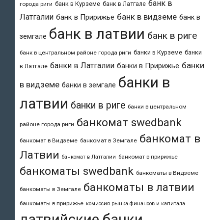
банк в
банк в Курземе
банк в Латгале
города риги
банк в видземе
Латгалии
банк в Пририжье
банк в
банк в латвии
банк в риге
земгале
банки в Курземе
банки
банк в центральном районе города риги
банки
банки в Латгалии
банки в Пририжье
в Латгале
банки в
в видземе
банки в земгале
латвии
банки в риге
банки в центральном
банкомат swedbank
районе города риги
банкомат в
банкомат в Видземе
банкомат в Земгале
Латвии
банкомат в пририжье
банкомат в Латгалии
банкоматы swedbank
банкоматы в Видземе
банкоматы в латвии
банкоматы в Земгале
банкоматы в пририжье
комиссия рынка финансов и капитала
латвийские банки