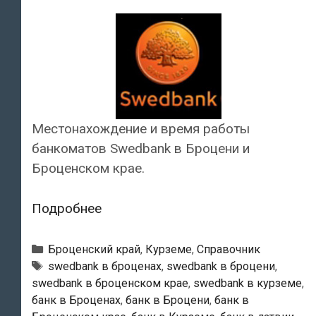
Местонахождение и время работы
банкоматов Swedbank в Броцени и
Броценском крае.
Swedbank
Подробнее
—
Банкоматы
Рубрики
Броценский край
,
Курземе
,
Справочник
в
Тэги
swedbank в броценах
,
swedbank в броцени
,
swedbank в броценском крае
,
swedbank в курземе
,
Броцени
банк в Броценах
,
банк в Броцени
,
банк в