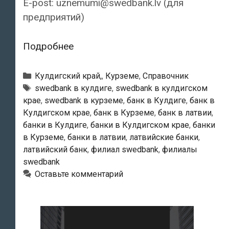
E-post: uznemumi@swedbank.lv (для
предприятий)
Swedbank
Подробнее
—
Кулдигский
Рубрики
Кулдигский край,
,
Курземе
,
Справочник
филиал
Тэги
swedbank в кулдиге
,
swedbank в кулдигском
крае
,
swedbank в курземе
,
банк в Кулдиге
,
банк в
Кулдигском крае
,
банк в Курземе
,
банк в латвии
,
банки в Кулдиге
,
банки в Кулдигском крае
,
банки
в Курземе
,
банки в латвии
,
латвийские банки
,
латвийский банк
,
филиал swedbank
,
филиалы
swedbank
Оставьте комментарий