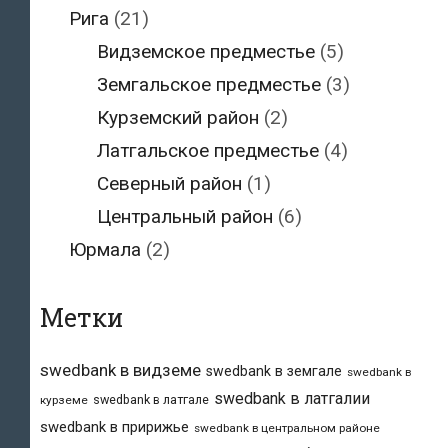
Рига
(21)
Видземское предместье
(5)
Земгальское предместье
(3)
Курземский район
(2)
Латгальское предместье
(4)
Северный район
(1)
Центральный район
(6)
Юрмала
(2)
Метки
swedbank в видземе
swedbank в земгале
swedbank в
swedbank в латгалии
swedbank в латгале
курземе
swedbank в пририжье
swedbank в центральном районе