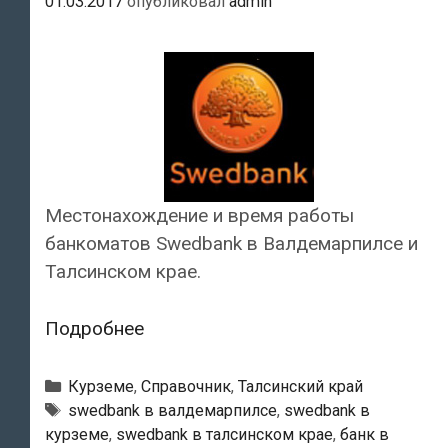
01.03.2017
опубликовал
admin
Местонахождение и время работы
банкоматов Swedbank в Валдемарпилсе и
Талсинском крае.
Swedbank
Подробнее
—
Банкоматы
Рубрики
Курземе
,
Справочник
,
Талсинский край
в
Тэги
swedbank в валдемарпилсе
,
swedbank в
курземе
,
swedbank в талсинском крае
,
банк в
Валдемарпилсе