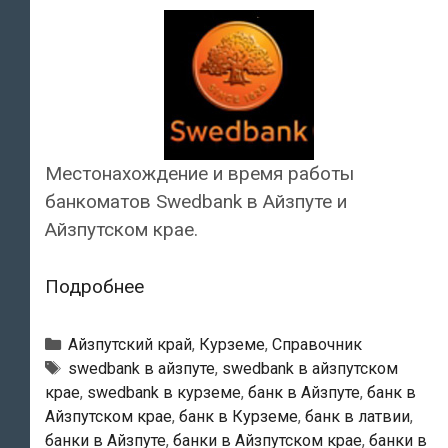
Местонахождение и время работы
банкоматов Swedbank в Айзпуте и
Айзпутском крае.
Swedbank
Подробнее
—
Банкоматы
Рубрики
Айзпутский край
,
Курземе
,
Справочник
в
Тэги
swedbank в айзпуте
,
swedbank в айзпутском
крае
,
swedbank в курземе
,
банк в Айзпуте
,
банк в
Айзпуте
Айзпутском крае
,
банк в Курземе
,
банк в латвии
,
банки в Айзпуте
,
банки в Айзпутском крае
,
банки в