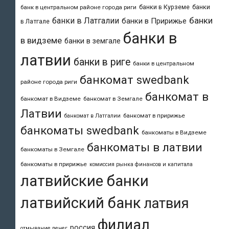
банки в Курземе
банки
банк в центральном районе города риги
банки
банки в Латгалии
банки в Пририжье
в Латгале
банки в
в видземе
банки в земгале
латвии
банки в риге
банки в центральном
банкомат swedbank
районе города риги
банкомат в
банкомат в Видземе
банкомат в Земгале
Латвии
банкомат в пририжье
банкомат в Латгалии
банкоматы swedbank
банкоматы в Видземе
банкоматы в латвии
банкоматы в Земгале
банкоматы в пририжье
комиссия рынка финансов и капитала
латвийские банки
латвийский банк
латвия
филиал
россия
отмывание денег