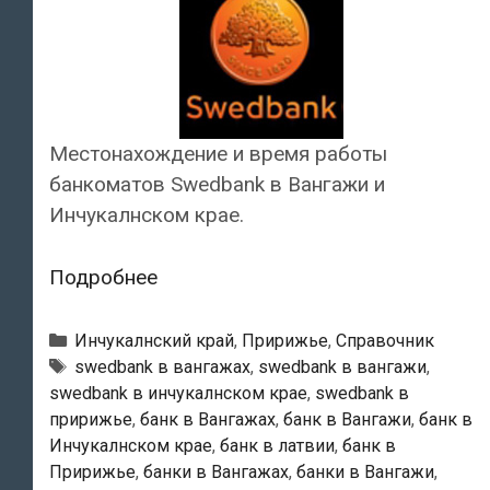
Местонахождение и время работы
банкоматов Swedbank в Вангажи и
Инчукалнском крае.
Swedbank
Подробнее
—
Банкоматы
Рубрики
Инчукалнский край
,
Пририжье
,
Справочник
в
Тэги
swedbank в вангажах
,
swedbank в вангажи
,
swedbank в инчукалнском крае
,
swedbank в
Вангажи
пририжье
,
банк в Вангажах
,
банк в Вангажи
,
банк в
Инчукалнском крае
,
банк в латвии
,
банк в
Пририжье
,
банки в Вангажах
,
банки в Вангажи
,