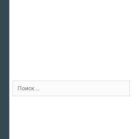
Поиск
для: