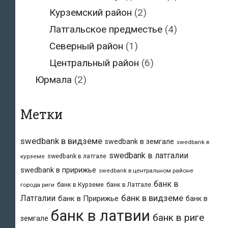
Курземский район
(2)
Латгальское предместье
(4)
Северный район
(1)
Центральный район
(6)
Юрмала
(2)
Метки
swedbank в видземе
swedbank в земгале
swedbank в
swedbank в латгалии
swedbank в латгале
курземе
swedbank в пририжье
swedbank в центральном районе
банк в
банк в Курземе
банк в Латгале
города риги
банк в видземе
Латгалии
банк в Пририжье
банк в
банк в латвии
банк в риге
земгале