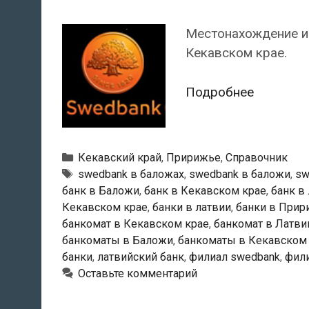
Местонахождение и
Кекавском крае.
Swedban
Подробнее
—
Банкома
в
Рубрики
Кекавский край
,
Пририжье
,
Справочник
Баложи
Тэги
swedbank в баложах
,
swedbank в баложи
,
sw
банк в Баложи
,
банк в Кекавском крае
,
банк в
Кекавском крае
,
банки в латвии
,
банки в Прир
банкомат в Кекавском крае
,
банкомат в Латви
банкоматы в Баложи
,
банкоматы в Кекавском
банки
,
латвийский банк
,
филиал swedbank
,
фил
Оставьте комментарий