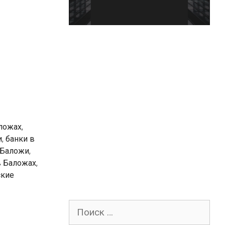
аложах
,
и
,
банки в
 Баложи
,
в Баложах
,
ские
Поиск
для: