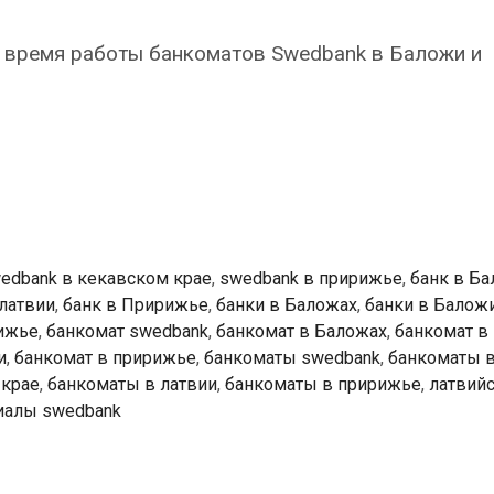
 время работы банкоматов Swedbank в Баложи и
k
ты
edbank в кекавском крае
,
swedbank в пририжье
,
банк в Б
 латвии
,
банк в Пририжье
,
банки в Баложах
,
банки в Балож
ижье
,
банкомат swedbank
,
банкомат в Баложах
,
банкомат в
и
,
банкомат в пририжье
,
банкоматы swedbank
,
банкоматы 
 крае
,
банкоматы в латвии
,
банкоматы в пририжье
,
латвий
иалы swedbank