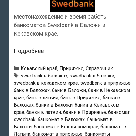
Местонахождение и время работы
банкоматов Swedbank в Баложи и
Кекавском крае.
Swedbank
Подробнее
—
Банкоматы
Рубрики
Кекавский край
,
Пририжье
,
Справочник
в
Тэги
swedbank в баложах
,
swedbank в баложи
,
swedbank в кекавском крае
,
swedbank в пририжье
,
Баложи
банк в Баложах
,
банк в Баложи
,
банк в Кекавском
крае
,
банк в латвии
,
банк в Пририжье
,
банки в
Баложах
,
банки в Баложи
,
банки в Кекавском
крае
,
банки в латвии
,
банки в Пририжье
,
банкомат
swedbank
,
банкомат в Баложах
,
банкомат в
Баложи
,
банкомат в Кекавском крае
,
банкомат в
Латвии
,
банкомат в пририжье
,
банкоматы