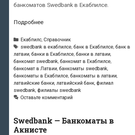
банкоматов Swedbank в Екабпилсе.
Swedbank
Подробнее
—
Банкоматы
Рубрики
Екабпилс
,
Справочник
в
Тэги
swedbank в екабпилсе
,
банк в Екабпилсе
,
банк в
латвии
,
банки в Екабпилсе
,
банки в латвии
,
Екабпилсе
банкомат swedbank
,
банкомат в Екабпилсе
,
банкомат в Латвии
,
банкоматы swedbank
,
банкоматы в Екабпилсе
,
банкоматы в латвии
,
латвийские банки
,
латвийский банк
,
филиал
swedbank
,
филиалы swedbank
Оставьте комментарий
Swedbank — Банкоматы в
Акнисте