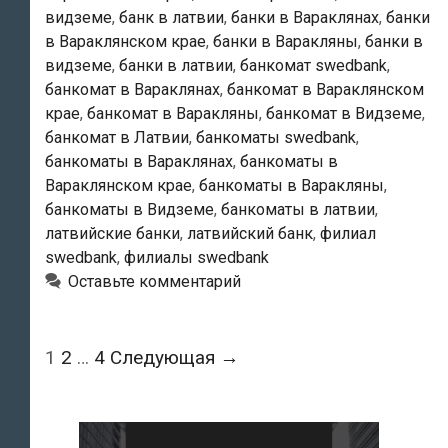
видземе
,
банк в латвии
,
банки в Вараклянах
,
банки
в Вараклянском крае
,
банки в Варакляны
,
банки в
видземе
,
банки в латвии
,
банкомат swedbank
,
банкомат в Вараклянах
,
банкомат в Вараклянском
крае
,
банкомат в Варакляны
,
банкомат в Видземе
,
банкомат в Латвии
,
банкоматы swedbank
,
банкоматы в Вараклянах
,
банкоматы в
Вараклянском крае
,
банкоматы в Варакляны
,
банкоматы в Видземе
,
банкоматы в латвии
,
латвийские банки
,
латвийский банк
,
филиал
swedbank
,
филиалы swedbank
Оставьте комментарий
Навигация
1
2
…
4
Следующая →
по
записям