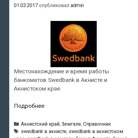
01.03.2017
опубликовал
admin
Местонахождение и время работы
банкоматов Swedbank в Акнисте и
Акнистском крае.
Swedbank
Подробнее
—
Банкоматы
Рубрики
Акнистский край
,
Земгале
,
Справочник
в
Тэги
swedbank в акнисте
,
swedbank в акнистском