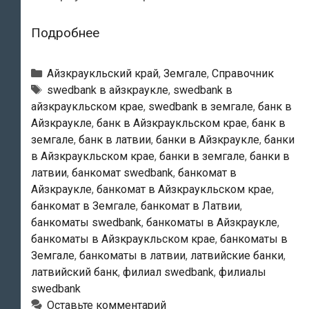
Swedbank
Подробнее
—
Банкоматы
Рубрики
Айзкраукльский край
,
Земгале
,
Справочник
в
Тэги
swedbank в айзкраукле
,
swedbank в
айзкраукльском крае
,
swedbank в земгале
,
банк в
Айзкраукле
Айзкраукле
,
банк в Айзкраукльском крае
,
банк в
земгале
,
банк в латвии
,
банки в Айзкраукле
,
банки
в Айзкраукльском крае
,
банки в земгале
,
банки в
латвии
,
банкомат swedbank
,
банкомат в
Айзкраукле
,
банкомат в Айзкраукльском крае
,
банкомат в Земгале
,
банкомат в Латвии
,
банкоматы swedbank
,
банкоматы в Айзкраукле
,
банкоматы в Айзкраукльском крае
,
банкоматы в
Земгале
,
банкоматы в латвии
,
латвийские банки
,
латвийский банк
,
филиал swedbank
,
филиалы
swedbank
Оставьте комментарий