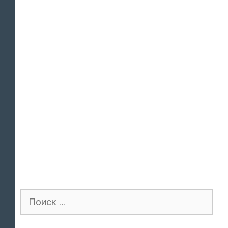
Поиск
для: