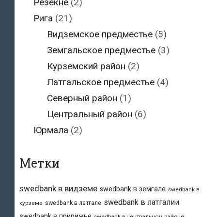
Резекне
(2)
Рига
(21)
Видземское предместье
(5)
Земгальское предместье
(3)
Курземский район
(2)
Латгальское предместье
(4)
Северный район
(1)
Центральный район
(6)
Юрмала
(2)
Метки
swedbank в видземе
swedbank в земгале
swedbank в
swedbank в латгалии
swedbank в латгале
курземе
swedbank в пририжье
swedbank в центральном районе