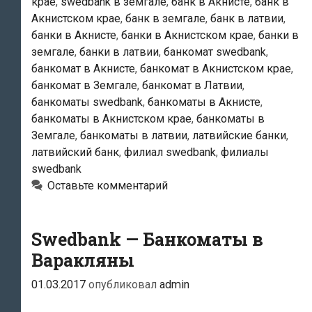
крае
,
swedbank в земгале
,
банк в Акнисте
,
банк в
Акнисте
Акнистском крае
,
банк в земгале
,
банк в латвии
,
банки в Акнисте
,
банки в Акнистском крае
,
банки в
земгале
,
банки в латвии
,
банкомат swedbank
,
банкомат в Акнисте
,
банкомат в Акнистском крае
,
банкомат в Земгале
,
банкомат в Латвии
,
банкоматы swedbank
,
банкоматы в Акнисте
,
банкоматы в Акнистском крае
,
банкоматы в
Земгале
,
банкоматы в латвии
,
латвийские банки
,
латвийский банк
,
филиал swedbank
,
филиалы
swedbank
Оставьте комментарий
Swedbank — Банкоматы в
Варакляны
01.03.2017
опубликовал
admin