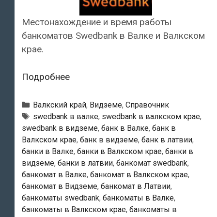
Местонахождение и время работы
банкоматов Swedbank в Валке и Валкском
крае.
Swedbank
Подробнее
—
Банкоматы
Рубрики
Валкский край
,
Видземе
,
Справочник
в
Тэги
swedbank в валке
,
swedbank в валкском крае
,
swedbank в видземе
,
банк в Валке
,
банк в
Валке
Валкском крае
,
банк в видземе
,
банк в латвии
,
банки в Валке
,
банки в Валкском крае
,
банки в
видземе
,
банки в латвии
,
банкомат swedbank
,
банкомат в Валке
,
банкомат в Валкском крае
,
банкомат в Видземе
,
банкомат в Латвии
,
банкоматы swedbank
,
банкоматы в Валке
,
банкоматы в Валкском крае
,
банкоматы в