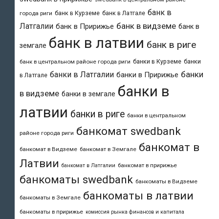
банк в
банк в Курземе
банк в Латгале
города риги
банк в видземе
Латгалии
банк в Пририжье
банк в
банк в латвии
банк в риге
земгале
банки в Курземе
банки
банк в центральном районе города риги
банки
банки в Латгалии
банки в Пририжье
в Латгале
банки в
в видземе
банки в земгале
латвии
банки в риге
банки в центральном
банкомат swedbank
районе города риги
банкомат в
банкомат в Видземе
банкомат в Земгале
Латвии
банкомат в пририжье
банкомат в Латгалии
банкоматы swedbank
банкоматы в Видземе
банкоматы в латвии
банкоматы в Земгале
банкоматы в пририжье
комиссия рынка финансов и капитала