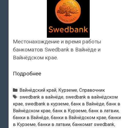
Местонахождение и время работы
банкоматов Swedbank в Вайнёде и
Вайнёдском крае.
Swedbank
Подробнее
—
Банкоматы
Рубрики
Вайнёдский край
,
Курземе
,
Справочник
в
Тэги
swedbank в вайнёде
,
swedbank в вайнёдском
крае
,
swedbank в курземе
,
банк в Вайнёде
,
банк в
Вайнёде
Вайнёдском крае
,
банк в Курземе
,
банк в латвии
,
банки в Вайнёде
,
банки в Вайнёдском крае
,
банки
в Курземе
,
банки в латвии
,
банкомат swedbank
,