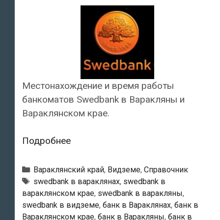
Местонахождение и время работы
банкоматов Swedbank в Варакляны и
Вараклянском крае.
Swedbank
Подробнее
—
Банкоматы
Рубрики
Вараклянский край
,
Видземе
,
Справочник
в
Тэги
swedbank в вараклянах
,
swedbank в
вараклянском крае
,
swedbank в варакляны
,
Варакляны
swedbank в видземе
,
банк в Вараклянах
,
банк в
Вараклянском крае
,
банк в Варакляны
,
банк в