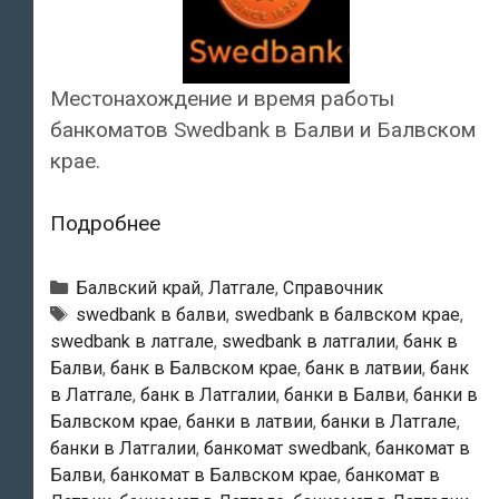
Местонахождение и время работы
банкоматов Swedbank в Балви и Балвском
крае.
Swedbank
Подробнее
—
Банкоматы
Рубрики
Балвский край
,
Латгале
,
Справочник
в
Тэги
swedbank в балви
,
swedbank в балвском крае
,
swedbank в латгале
,
swedbank в латгалии
,
банк в
Балви
Балви
,
банк в Балвском крае
,
банк в латвии
,
банк
в Латгале
,
банк в Латгалии
,
банки в Балви
,
банки в
Балвском крае
,
банки в латвии
,
банки в Латгале
,
банки в Латгалии
,
банкомат swedbank
,
банкомат в
Балви
,
банкомат в Балвском крае
,
банкомат в