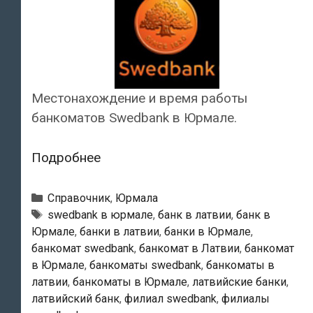
Местонахождение и время работы
банкоматов Swedbank в Юрмале.
Swedbank
Подробнее
—
Банкоматы
Рубрики
Справочник
,
Юрмала
в
Тэги
swedbank в юрмале
,
банк в латвии
,
банк в
Юрмале
,
банки в латвии
,
банки в Юрмале
,
Юрмале
банкомат swedbank
,
банкомат в Латвии
,
банкомат
в Юрмале
,
банкоматы swedbank
,
банкоматы в
латвии
,
банкоматы в Юрмале
,
латвийские банки
,
латвийский банк
,
филиал swedbank
,
филиалы