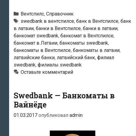
—
Банкоматы
Рубрики
Вентспилс
,
Справочник
в
Тэги
swedbank в вентспилсе
,
банк в Вентспилсе
,
банк
в латвии
,
банки в Вентспилсе
,
банки в латвии
,
Вентспилсе
банкомат swedbank
,
банкомат в Вентспилсе
,
банкомат в Латвии
,
банкоматы swedbank
,
банкоматы в Вентспилсе
,
банкоматы в латвии
,
латвийские банки
,
латвийский банк
,
филиал
swedbank
,
филиалы swedbank
Оставьте комментарий
Swedbank — Банкоматы в
Вайнёде
01.03.2017
опубликовал
admin