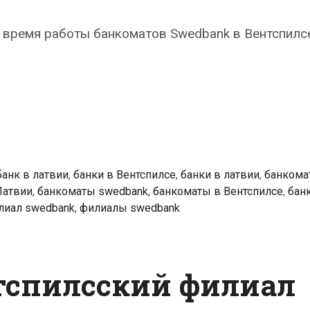
время работы банкоматов Swedbank в Вентспилсе
k
ты
се
банк в латвии
,
банки в Вентспилсе
,
банки в латвии
,
банкома
Латвии
,
банкоматы swedbank
,
банкоматы в Вентспилсе
,
бан
лиал swedbank
,
филиалы swedbank
тспилсский филиал