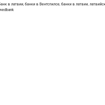
банк в латвии
,
банки в Вентспилсе
,
банки в латвии
,
латвийс
wedbank