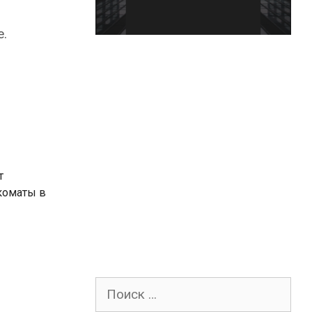
.
т
коматы в
Поиск
для: