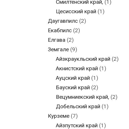
Смилтенский край,
(1)
Цесисский край
(1)
Даугавпилс
(2)
Екабпилс
(2)
Елгава
(2)
Земгале
(9)
Айзкраукльский край
(2)
Акнистский край
(1)
Ауцский край
(1)
Бауский край
(2)
Вецумниекский край,
(2)
Добельский край
(1)
Курземе
(7)
Айзпутский край
(1)