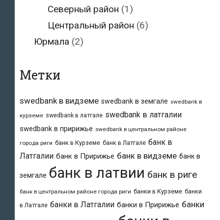
Северный район
(1)
Центральный район
(6)
Юрмала
(2)
Метки
swedbank в видземе
swedbank в земгале
swedbank в
swedbank в латгалии
swedbank в латгале
курземе
swedbank в пририжье
swedbank в центральном районе
банк в
банк в Курземе
банк в Латгале
города риги
банк в видземе
Латгалии
банк в Пририжье
банк в
банк в латвии
банк в риге
земгале
банки в Курземе
банки
банк в центральном районе города риги
банки
банки в Латгалии
банки в Пририжье
в Латгале