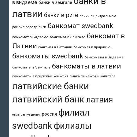
банки в
в видземе
банки в земгале
латвии
банки в риге
банки в центральном
банкомат swedbank
районе города риги
банкомат в
банкомат в Видземе
банкомат в Земгале
Латвии
банкомат в пририжье
банкомат в Латгалии
банкоматы swedbank
банкоматы в Видземе
банкоматы в латвии
банкоматы в Земгале
банкоматы в пририжье
комиссия рынка финансов и капитала
латвийские банки
латвийский банк
латвия
филиал
россия
отмывание денег
swedbank
филиалы