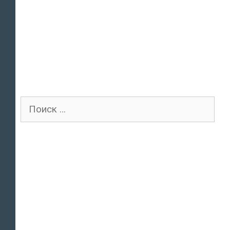
Поиск
для: