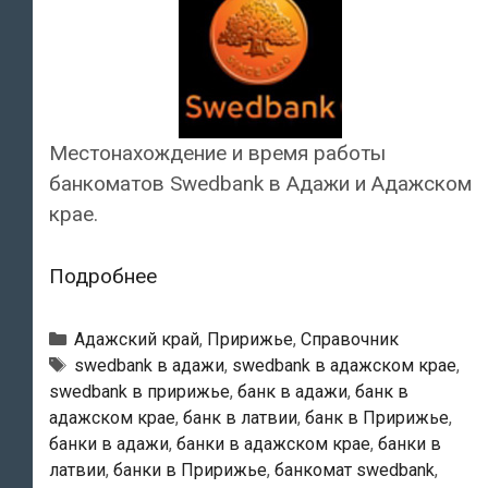
Местонахождение и время работы
банкоматов Swedbank в Адажи и Адажском
крае.
Swedbank
Подробнее
—
Банкоматы
Рубрики
Адажский край
,
Пририжье
,
Справочник
в
Тэги
swedbank в адажи
,
swedbank в адажском крае
,
swedbank в пририжье
,
банк в адажи
,
банк в
Адажи
адажском крае
,
банк в латвии
,
банк в Пририжье
,
банки в адажи
,
банки в адажском крае
,
банки в
латвии
,
банки в Пририжье
,
банкомат swedbank
,