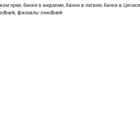
ском крае
,
банки в видземе
,
банки в латвии
,
банки в Цесис
edbank
,
филиалы swedbank