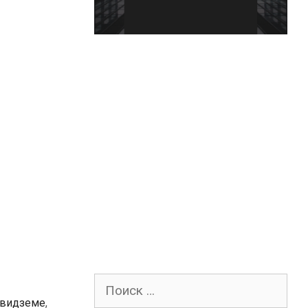
Поиск
для:
 видземе
,