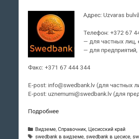
Адрес: Uzvaras bulvā
Телефон: +372 67 4
— для частных лиц, 
— для предприятий, 
Факс: +371 67 444 344
E-post: info@swedbank.lv (для частных л
E-post: uznemumi@swedbank.lv (для пре
Swedbank
Подробнее
—
Цесисский
Рубрики
Видземе
,
Справочник
,
Цесисский край
филиал
Тэги
swedbank в видземе
,
swedbank в цесисе
,
sw