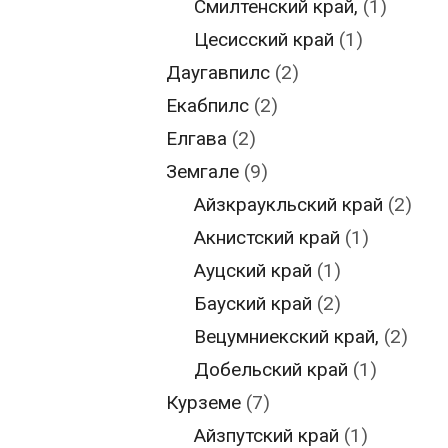
Смилтенский край,
(1)
Цесисский край
(1)
Даугавпилс
(2)
Екабпилс
(2)
Елгава
(2)
Земгале
(9)
Айзкраукльский край
(2)
Акнистский край
(1)
Ауцский край
(1)
Бауский край
(2)
Вецумниекский край,
(2)
Добельский край
(1)
Курземе
(7)
Айзпутский край
(1)