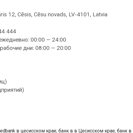
ris 12, Cēsis, Cēsu novads, LV-4101, Latvia
44 444
ежедневно: 00:00 — 24:00
рабочие дни: 08:00 — 20:00
иц)
дприятий)
edbank в цесисском крае
,
банк в в Цесисском крае
,
банк в