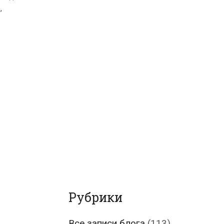
е
,
Рубрики
Все записи блога
(113)