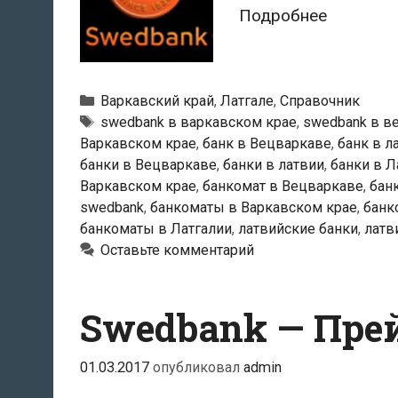
Swedban
Подробнее
—
Банкома
в
Рубрики
Варкавский край
,
Латгале
,
Справочник
Вецварк
Тэги
swedbank в варкавском крае
,
swedbank в в
Варкавском крае
,
банк в Вецваркаве
,
банк в л
банки в Вецваркаве
,
банки в латвии
,
банки в Л
Варкавском крае
,
банкомат в Вецваркаве
,
бан
swedbank
,
банкоматы в Варкавском крае
,
банк
банкоматы в Латгалии
,
латвийские банки
,
латв
Оставьте комментарий
Swedbank — Пре
01.03.2017
опубликовал
admin