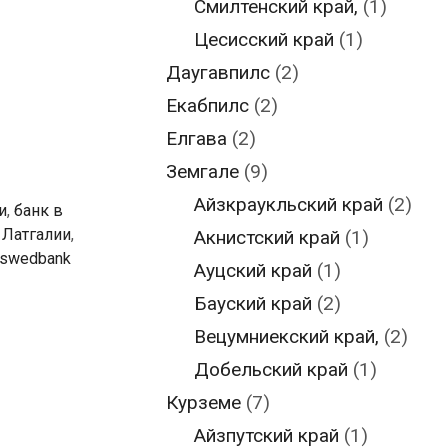
Смилтенский край,
(1)
Цесисский край
(1)
Даугавпилс
(2)
Екабпилс
(2)
Елгава
(2)
Земгале
(9)
Айзкраукльский край
(2)
и
,
банк в
 Латгалии
,
Акнистский край
(1)
swedbank
Ауцский край
(1)
Бауский край
(2)
Вецумниекский край,
(2)
Добельский край
(1)
Курземе
(7)
Айзпутский край
(1)