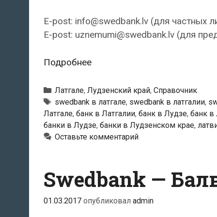
E-post: info@swedbank.lv (для частных л
E-post: uznemumi@swedbank.lv (для пре
Swedbank
Подробнее
—
Лудзенский
Рубрики
Латгале
,
Лудзенский край
,
Справочник
филиал
Тэги
swedbank в латгале
,
swedbank в латгалии
,
sw
Латгале
,
банк в Латгалии
,
банк в Лудзе
,
банк в
банки в Лудзе
,
банки в Лудзенском крае
,
латв
Оставьте комментарий
Swedbank — Бал
01.03.2017
опубликовал
admin