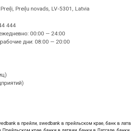
reiļi, Preiļu novads, LV-5301, Latvia
44 444
ежедневно: 00:00 — 24:00
рабочие дни: 08:00 — 20:00
иц)
дприятий)
edbank в прейли
,
swedbank в прейльском крае
,
банк в лат
в Прейльском крае
,
банки в латвии
,
банки в Латгале
,
банки