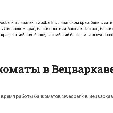
edbank в ливанах
,
swedbank в ливанском крае
,
банк в латв
 в Ливанском крае
,
банки в латвии
,
банки в Латгале
,
банки 
 крае
,
латвийские банки
,
латвийский банк
,
филиал swedban
коматы в Вецваркав
 время работы банкоматов Swedbank в Вецваркав