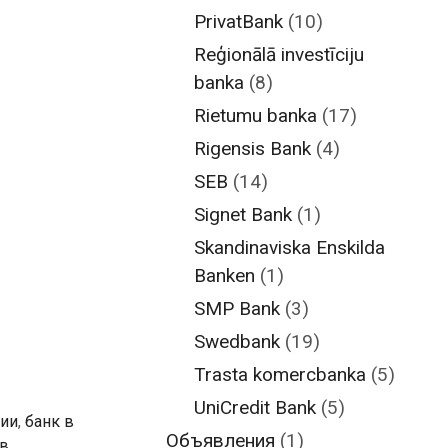
PrivatBank
(10)
Reģionālā investīciju
banka
(8)
Rietumu banka
(17)
Rigensis Bank
(4)
SEB
(14)
Signet Bank
(1)
Skandinaviska Enskilda
Banken
(1)
SMP Bank
(3)
Swedbank
(19)
Trasta komercbanka
(5)
UniCredit Bank
(5)
вии
,
банк в
Объявления
(1)
 в