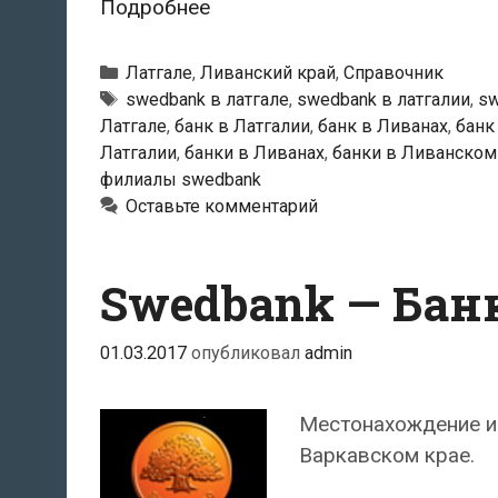
Swedbank
Подробнее
—
Ливанский
Рубрики
Латгале
,
Ливанский край
,
Справочник
филиал
Тэги
swedbank в латгале
,
swedbank в латгалии
,
sw
Латгале
,
банк в Латгалии
,
банк в Ливанах
,
банк
Латгалии
,
банки в Ливанах
,
банки в Ливанском
филиалы swedbank
Оставьте комментарий
Swedbank — Бан
01.03.2017
опубликовал
admin
Местонахождение и
Варкавском крае.