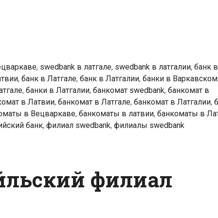
k
ты
аве
ецваркаве
,
swedbank в латгале
,
swedbank в латгалии
,
банк в
атвии
,
банк в Латгале
,
банк в Латгалии
,
банки в Варкавском
атгале
,
банки в Латгалии
,
банкомат swedbank
,
банкомат в
комат в Латвии
,
банкомат в Латгале
,
банкомат в Латгалии
,
оматы в Вецваркаве
,
банкоматы в латвии
,
банкоматы в Ла
ийский банк
,
филиал swedbank
,
филиалы swedbank
йльский филиал