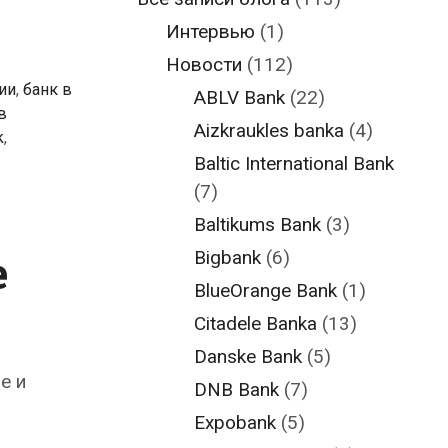
Интервью
(1)
Новости
(112)
ии
,
банк в
ABLV Bank
(22)
в
Aizkraukles banka
(4)
k
,
Baltic International Bank
(7)
Baltikums Bank
(3)
е
Bigbank
(6)
BlueOrange Bank
(1)
Citadele Banka
(13)
Danske Bank
(5)
е и
DNB Bank
(7)
Expobank
(5)