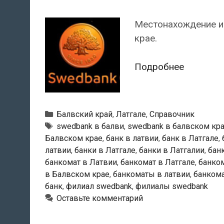
Местонахождение и
крае.
Swedban
Подробнее
—
Банкома
в
Рубрики
Балвский край
,
Латгале
,
Справочник
Балви
Тэги
swedbank в балви
,
swedbank в балвском кр
Балвском крае
,
банк в латвии
,
банк в Латгале
,
латвии
,
банки в Латгале
,
банки в Латгалии
,
бан
банкомат в Латвии
,
банкомат в Латгале
,
банком
в Балвском крае
,
банкоматы в латвии
,
банкома
банк
,
филиал swedbank
,
филиалы swedbank
Оставьте комментарий