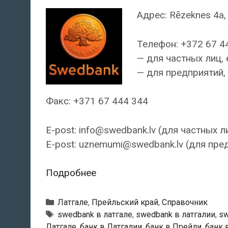
Адрес: Rēzeknes 4a, P
Телефон: +372 67 4
— для частных лиц, 
— для предприятий, 
Факс: +371 67 444 344
E-post: info@swedbank.lv (для частных л
E-post: uznemumi@swedbank.lv (для пре
Swedbank
Подробнее
—
Прейльский
Рубрики
Латгале
,
Прейльский край
,
Справочник
филиал
Тэги
swedbank в латгале
,
swedbank в латгалии
,
sw
Латгале
,
банк в Латгалии
,
банк в Прейли
,
банк 