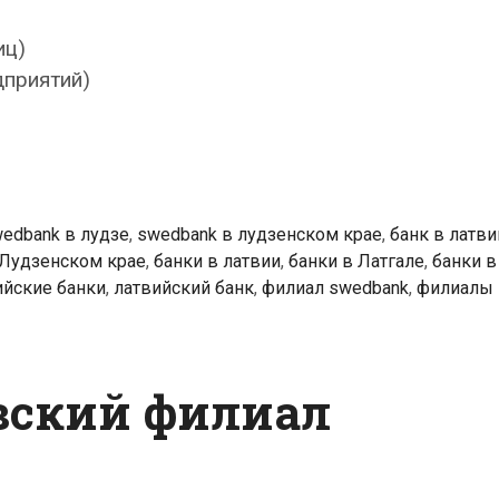
иц)
дприятий)
edbank в лудзе
,
swedbank в лудзенском крае
,
банк в латви
 Лудзенском крае
,
банки в латвии
,
банки в Латгале
,
банки в
ийские банки
,
латвийский банк
,
филиал swedbank
,
филиалы 
вский филиал