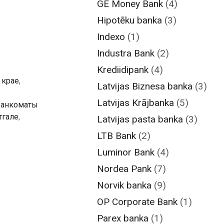
GE Money Bank
(4)
Hipotēku banka
(3)
Indexo
(1)
Industra Bank
(2)
Krediidipank
(4)
 крае
,
Latvijas Biznesa banka
(3)
Latvijas Krājbanka
(5)
банкоматы
тгале
,
Latvijas pasta banka
(3)
LTB Bank
(2)
Luminor Bank
(4)
Nordea Pank
(7)
Norvik banka
(9)
OP Corporate Bank
(1)
Parex banka
(1)