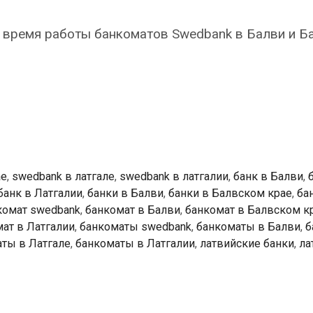
 время работы банкоматов Swedbank в Балви и Б
k
ты
ае
,
swedbank в латгале
,
swedbank в латгалии
,
банк в Балви
,
банк в Латгалии
,
банки в Балви
,
банки в Балвском крае
,
ба
комат swedbank
,
банкомат в Балви
,
банкомат в Балвском к
ат в Латгалии
,
банкоматы swedbank
,
банкоматы в Балви
,
б
ты в Латгале
,
банкоматы в Латгалии
,
латвийские банки
,
ла