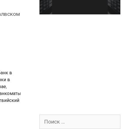
алвском
банк в
нки в
рае
,
анкоматы
твийский
Поиск
для: