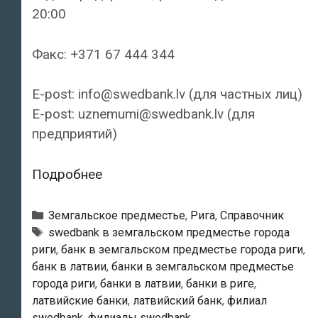
20:00
Факс: +371 67 444 344
E-post: info@swedbank.lv (для частных лиц)
E-post: uznemumi@swedbank.lv (для
предприятий)
Swedbank
Подробнее
—
Филиал
Рубрики
Земгальское предместье
,
Рига
,
Справочник
«Āgenskalns»
Тэги
swedbank в земгальском предместье города
риги
,
банк в земгальском предместье города риги
,
банк в латвии
,
банки в земгальском предместье
города риги
,
банки в латвии
,
банки в риге
,
латвийские банки
,
латвийский банк
,
филиал
swedbank
,
филиалы swedbank