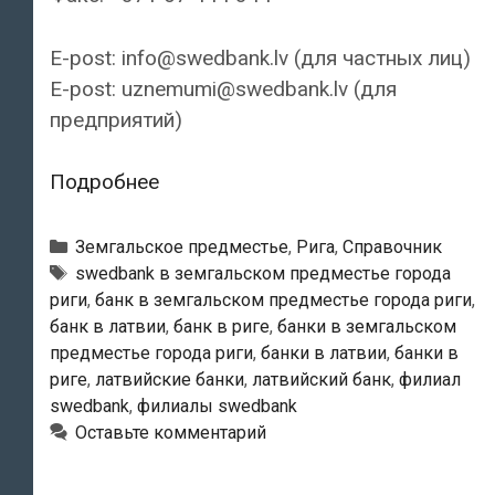
E-post: info@swedbank.lv (для частных лиц)
E-post: uznemumi@swedbank.lv (для
предприятий)
Swedbank
Подробнее
—
Филиал
Рубрики
Земгальское предместье
,
Рига
,
Справочник
«Rīga
Тэги
swedbank в земгальском предместье города
риги
,
банк в земгальском предместье города риги
,
Plaza»
банк в латвии
,
банк в риге
,
банки в земгальском
предместье города риги
,
банки в латвии
,
банки в
риге
,
латвийские банки
,
латвийский банк
,
филиал
swedbank
,
филиалы swedbank
Оставьте комментарий