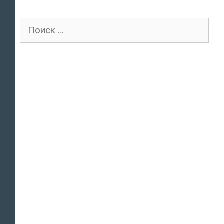
Поиск
для: