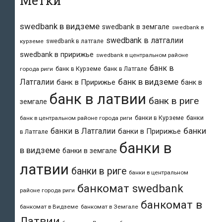
Метки
swedbank в видземе
swedbank в земгале
swedbank в
swedbank в латгалии
swedbank в латгале
курземе
swedbank в пририжье
swedbank в центральном районе
банк в
банк в Курземе
банк в Латгале
города риги
банк в видземе
Латгалии
банк в Пририжье
банк в
банк в латвии
банк в риге
земгале
банки в Курземе
банки
банк в центральном районе города риги
банки
банки в Латгалии
банки в Пририжье
в Латгале
банки в
в видземе
банки в земгале
латвии
банки в риге
банки в центральном
банкомат swedbank
районе города риги
банкомат в
банкомат в Видземе
банкомат в Земгале
Латвии