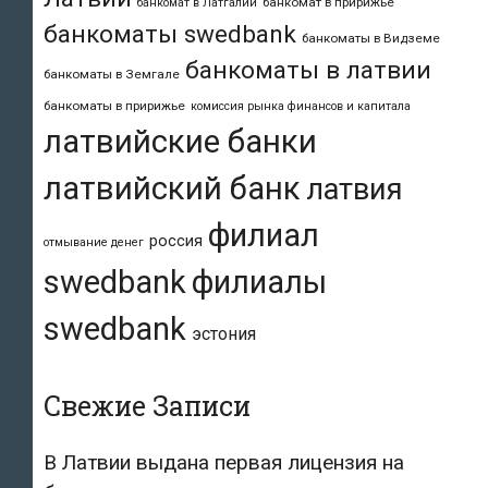
банкомат в пририжье
банкомат в Латгалии
банкоматы swedbank
банкоматы в Видземе
банкоматы в латвии
банкоматы в Земгале
банкоматы в пририжье
комиссия рынка финансов и капитала
латвийские банки
латвийский банк
латвия
филиал
россия
отмывание денег
swedbank
филиалы
swedbank
эстония
Свежие Записи
В Латвии выдана первая лицензия на