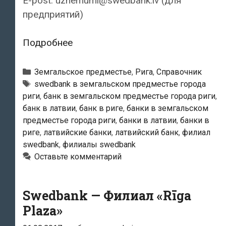
E-post: uznemumi@swedbank.lv (для
предприятий)
Swedbank
Подробнее
—
Филиал
Рубрики
Земгальское предместье
,
Рига
,
Справочник
«Spice»
Тэги
swedbank в земгальском предместье города
риги
,
банк в земгальском предместье города риги
,
банк в латвии
,
банк в риге
,
банки в земгальском
предместье города риги
,
банки в латвии
,
банки в
риге
,
латвийские банки
,
латвийский банк
,
филиал
swedbank
,
филиалы swedbank
Оставьте комментарий
Swedbank — Филиал «Rīga
Plaza»