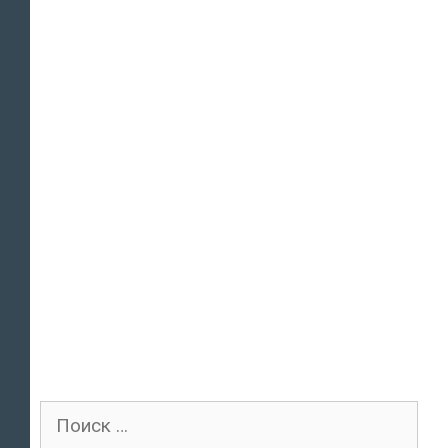
Поиск
для: