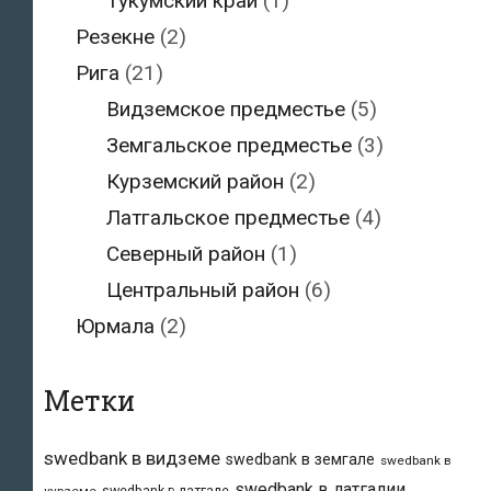
Тукумский край
(1)
Резекне
(2)
Рига
(21)
Видземское предместье
(5)
Земгальское предместье
(3)
Курземский район
(2)
Латгальское предместье
(4)
Северный район
(1)
Центральный район
(6)
Юрмала
(2)
Метки
swedbank в видземе
swedbank в земгале
swedbank в
swedbank в латгалии
swedbank в латгале