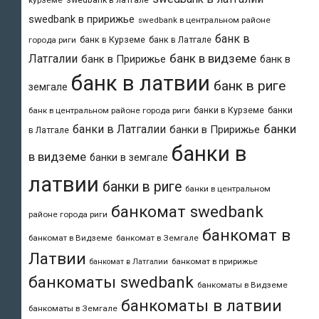
курземе
swedbank в пририжье
swedbank в центральном районе
банк в
банк в Курземе
банк в Латгале
города риги
банк в видземе
Латгалии
банк в Пририжье
банк в
банк в латвии
банк в риге
земгале
банки в Курземе
банки
банк в центральном районе города риги
банки
банки в Латгалии
банки в Пририжье
в Латгале
банки в
в видземе
банки в земгале
латвии
банки в риге
банки в центральном
банкомат swedbank
районе города риги
банкомат в
банкомат в Видземе
банкомат в Земгале
Латвии
банкомат в пририжье
банкомат в Латгалии
банкоматы swedbank
банкоматы в Видземе
банкоматы в латвии
банкоматы в Земгале