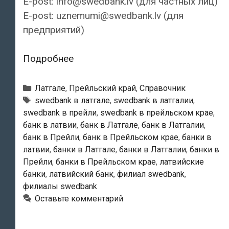
E-post: info@swedbank.lv (для частных лиц)
E-post: uznemumi@swedbank.lv (для
предприятий)
Swedbank
Подробнее
—
Прейльский
Рубрики
Латгале
,
Прейльский край
,
Справочник
филиал
Тэги
swedbank в латгале
,
swedbank в латгалии
,
swedbank в прейли
,
swedbank в прейльском крае
,
банк в латвии
,
банк в Латгале
,
банк в Латгалии
,
банк в Прейли
,
банк в Прейльском крае
,
банки в
латвии
,
банки в Латгале
,
банки в Латгалии
,
банки в
Прейли
,
банки в Прейльском крае
,
латвийские
банки
,
латвийский банк
,
филиал swedbank
,
филиалы swedbank
Оставьте комментарий