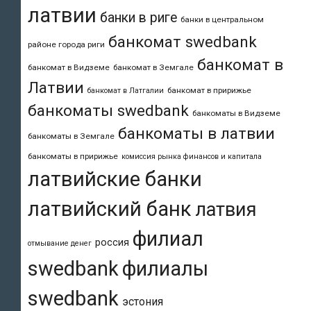
латвии
банки в риге
банки в центральном
банкомат swedbank
районе города риги
банкомат в
банкомат в Видземе
банкомат в Земгале
Латвии
банкомат в пририжье
банкомат в Латгалии
банкоматы swedbank
банкоматы в Видземе
банкоматы в латвии
банкоматы в Земгале
банкоматы в пририжье
комиссия рынка финансов и капитала
латвийские банки
латвийский банк
латвия
филиал
россия
отмывание денег
swedbank
филиалы
swedbank
эстония