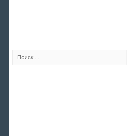
Поиск
для: