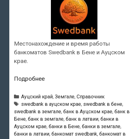
Местонахождение и время работы
банкоматов Swedbank в Бене и Ауцском
крае.
Swedbank
Подробнее
—
Банкоматы
Рубрики
Ауцский край
,
Земгале
,
Справочник
в
Тэги
swedbank в ауцском крае
,
swedbank в бене
,
swedbank в земгале
,
банк в Ауцском крае
,
банк в
Бене
Бене
,
банк в земгале
,
банк в латвии
,
банки в
Ауцском крае
,
банки в Бене
,
банки в земгале
,
банки в латвии
,
банкомат swedbank
,
банкомат в