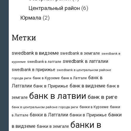
Центральный район
(6)
Юрмала
(2)
Метки
swedbank в видземе
swedbank в земгале
swedbank в
swedbank в латгалии
swedbank в латгале
курземе
swedbank в пририжье
swedbank в центральном районе
банк в
банк в Курземе
банк в Латгале
города риги
банк в видземе
Латгалии
банк в Пририжье
банк в
банк в латвии
банк в риге
земгале
банки в Курземе
банки
банк в центральном районе города риги
банки
банки в Латгалии
банки в Пририжье
в Латгале
банки в
в видземе
банки в земгале