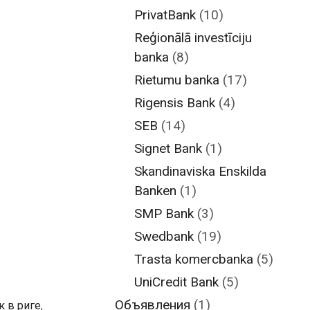
PrivatBank
(10)
Reģionālā investīciju
banka
(8)
Rietumu banka
(17)
Rigensis Bank
(4)
SEB
(14)
Signet Bank
(1)
Skandinaviska Enskilda
Banken
(1)
SMP Bank
(3)
Swedbank
(19)
Trasta komercbanka
(5)
UniCredit Bank
(5)
Объявления
(1)
к в риге
,