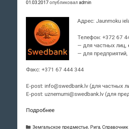
01.03.2017
опубликовал
admin
Адрес: Jaunmoku iela
Телефон: +372 67 4
— для частных лиц, 
— для предприятий, 
Факс: +371 67 444 344
E-post: info@swedbank.lv (для частных л
E-post: uznemumi@swedbank.lv (для пре
Swedbank
Подробнее
—
Филиал
Рубрики
Земгальское предместье
,
Рига
,
Справочник