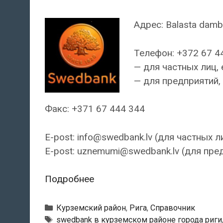
Адрес: Balasta dambi
Телефон: +372 67 4
— для частных лиц, 
— для предприятий, 
Факс: +371 67 444 344
E-post: info@swedbank.lv (для частных л
E-post: uznemumi@swedbank.lv (для пре
Swedbank
Подробнее
—
Филиал
Рубрики
Курземский район
,
Рига
,
Справочник
«Kipsala»
Тэги
swedbank в курземском районе города риги