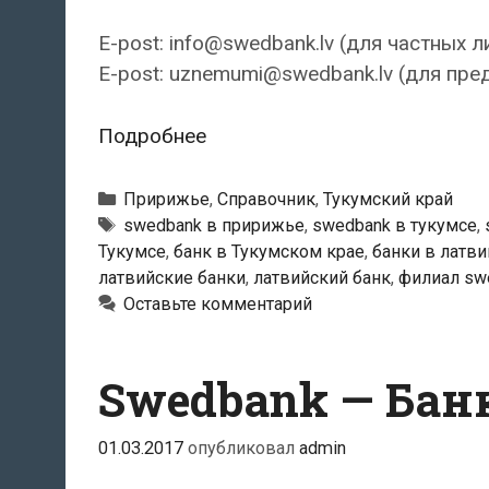
E-post: info@swedbank.lv (для частных л
E-post: uznemumi@swedbank.lv (для пре
Swedbank
Подробнее
—
Тукумский
Рубрики
Пририжье
,
Справочник
,
Тукумский край
филиал
Тэги
swedbank в пририжье
,
swedbank в тукумсе
,
Тукумсе
,
банк в Тукумском крае
,
банки в латви
латвийские банки
,
латвийский банк
,
филиал sw
Оставьте комментарий
Swedbank — Бан
01.03.2017
опубликовал
admin