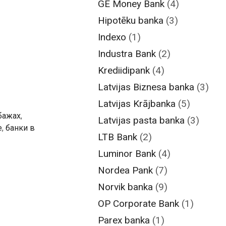
GE Money Bank
(4)
Hipotēku banka
(3)
Indexo
(1)
Industra Bank
(2)
Krediidipank
(4)
Latvijas Biznesa banka
(3)
Latvijas Krājbanka
(5)
бажах
,
Latvijas pasta banka
(3)
е
,
банки в
LTB Bank
(2)
Luminor Bank
(4)
Nordea Pank
(7)
Norvik banka
(9)
OP Corporate Bank
(1)
Parex banka
(1)