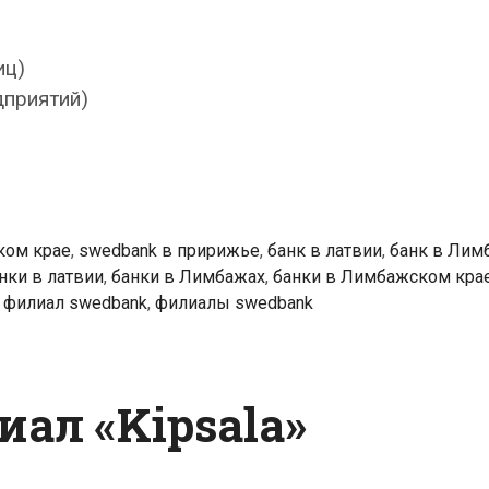
иц)
дприятий)
ком крае
,
swedbank в пририжье
,
банк в латвии
,
банк в Лим
нки в латвии
,
банки в Лимбажах
,
банки в Лимбажском кра
,
филиал swedbank
,
филиалы swedbank
ал «Kipsala»