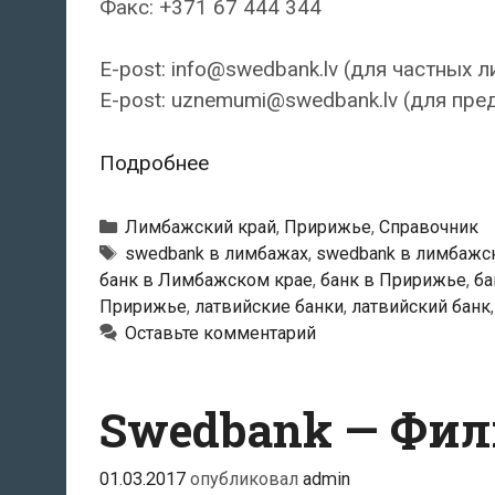
Факс: +371 67 444 344
E-post: info@swedbank.lv (для частных л
E-post: uznemumi@swedbank.lv (для пре
Swedbank
Подробнее
—
Лимбажский
Рубрики
Лимбажский край
,
Пририжье
,
Справочник
филиал
Тэги
swedbank в лимбажах
,
swedbank в лимбажс
банк в Лимбажском крае
,
банк в Пририжье
,
ба
Пририжье
,
латвийские банки
,
латвийский банк
Оставьте комментарий
Swedbank — Фили
01.03.2017
опубликовал
admin