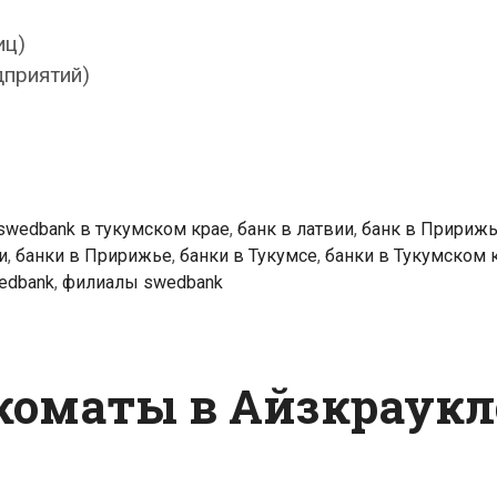
иц)
дприятий)
swedbank в тукумском крае
,
банк в латвии
,
банк в Пририж
и
,
банки в Пририжье
,
банки в Тукумсе
,
банки в Тукумском 
edbank
,
филиалы swedbank
коматы в Айзкраукл