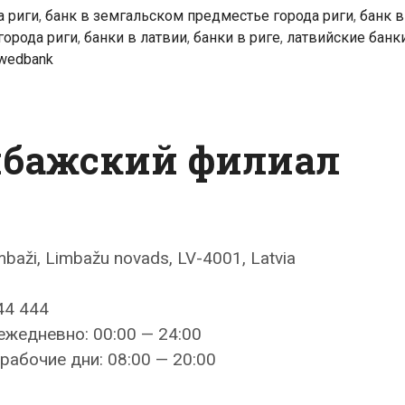
а риги
,
банк в земгальском предместье города риги
,
банк в
города риги
,
банки в латвии
,
банки в риге
,
латвийские банк
wedbank
мбажский филиал
imbaži, Limbažu novads, LV-4001, Latvia
44 444
ежедневно: 00:00 — 24:00
рабочие дни: 08:00 — 20:00