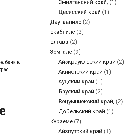
Смилтенский край,
(1)
Цесисский край
(1)
Даугавпилс
(2)
Екабпилс
(2)
Елгава
(2)
Земгале
(9)
Айзкраукльский край
(2)
ье
,
банк в
крае
,
Акнистский край
(1)
Ауцский край
(1)
Бауский край
(2)
Вецумниекский край,
(2)
е
Добельский край
(1)
Курземе
(7)
Айзпутский край
(1)