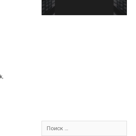
k
,
Поиск
для: