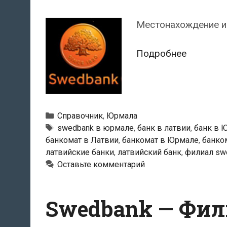
Местонахождение и
Swedban
Подробнее
—
Банкома
в
Юрмале
Рубрики
Справочник
,
Юрмала
Тэги
swedbank в юрмале
,
банк в латвии
,
банк в 
банкомат в Латвии
,
банкомат в Юрмале
,
банко
латвийские банки
,
латвийский банк
,
филиал sw
Оставьте комментарий
Swedbank — Фили