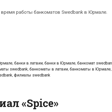
 время работы банкоматов Swedbank в Юрмале.
k
ты
Юрмале
,
банки в латвии
,
банки в Юрмале
,
банкомат swedban
маты swedbank
,
банкоматы в латвии
,
банкоматы в Юрмале
,
edbank
,
филиалы swedbank
ал «Spice»