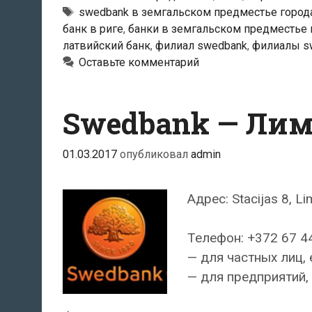
«Spice»
Тэги
swedbank в земгальском предместье город
банк в риге
,
банки в земгальском предместье 
латвийский банк
,
филиал swedbank
,
филиалы s
Оставьте комментарий
Swedbank — Ли
01.03.2017
опубликовал
admin
Адрес: Stacijas 8, L
Телефон: +372 67 4
— для частных лиц, 
— для предприятий, 