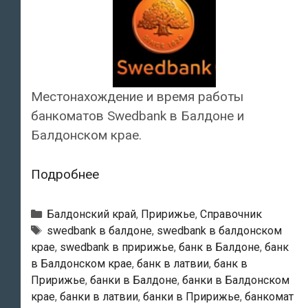
Местонахождение и время работы
банкоматов Swedbank в Балдоне и
Балдонском крае.
Swedbank
Подробнее
—
Банкоматы
Рубрики
Балдонский край
,
Пририжье
,
Справочник
в
Тэги
swedbank в балдоне
,
swedbank в балдонском
крае
,
swedbank в пририжье
,
банк в Балдоне
,
банк
Балдоне
в Балдонском крае
,
банк в латвии
,
банк в
Пририжье
,
банки в Балдоне
,
банки в Балдонском
крае
,
банки в латвии
,
банки в Пририжье
,
банкомат