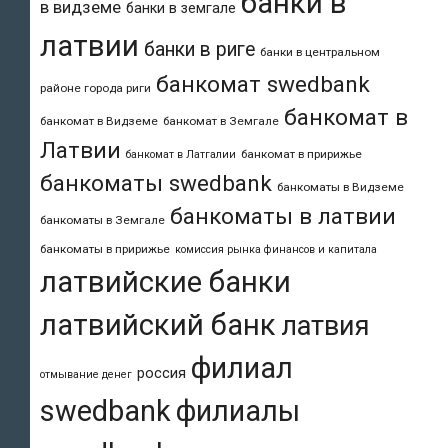
банки в
в видземе
банки в земгале
латвии
банки в риге
банки в центральном
банкомат swedbank
районе города риги
банкомат в
банкомат в Видземе
банкомат в Земгале
Латвии
банкомат в пририжье
банкомат в Латгалии
банкоматы swedbank
банкоматы в Видземе
банкоматы в латвии
банкоматы в Земгале
банкоматы в пририжье
комиссия рынка финансов и капитала
латвийские банки
латвийский банк
латвия
филиал
россия
отмывание денег
swedbank
филиалы