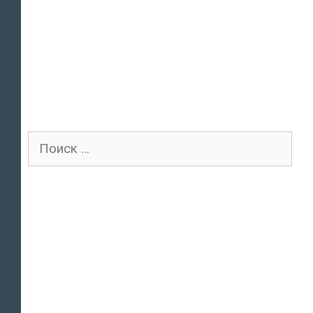
Поиск
для: