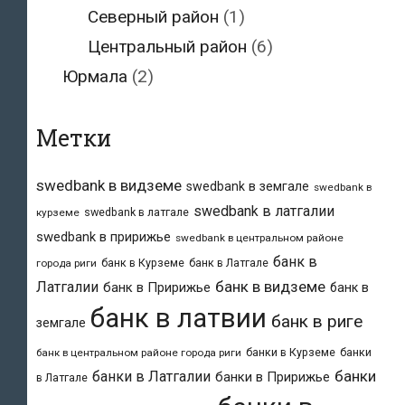
Северный район
(1)
Центральный район
(6)
Юрмала
(2)
Метки
swedbank в видземе
swedbank в земгале
swedbank в
swedbank в латгалии
swedbank в латгале
курземе
swedbank в пририжье
swedbank в центральном районе
банк в
банк в Курземе
банк в Латгале
города риги
банк в видземе
Латгалии
банк в Пририжье
банк в
банк в латвии
банк в риге
земгале
банки в Курземе
банки
банк в центральном районе города риги
банки
банки в Латгалии
банки в Пририжье
в Латгале