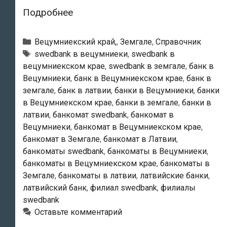
Swedbank
Подробнее
—
Банкоматы
Рубрики
Вецумниекский край,
,
Земгале
,
Справочник
в
Тэги
swedbank в вецумниеки
,
swedbank в
вецумниекском крае
,
swedbank в земгале
,
банк в
Вецумниеки
Вецумниеки
,
банк в Вецумниекском крае
,
банк в
земгале
,
банк в латвии
,
банки в Вецумниеки
,
банки
в Вецумниекском крае
,
банки в земгале
,
банки в
латвии
,
банкомат swedbank
,
банкомат в
Вецумниеки
,
банкомат в Вецумниекском крае
,
банкомат в Земгале
,
банкомат в Латвии
,
банкоматы swedbank
,
банкоматы в Вецумниеки
,
банкоматы в Вецумниекском крае
,
банкоматы в
Земгале
,
банкоматы в латвии
,
латвийские банки
,
латвийский банк
,
филиал swedbank
,
филиалы
swedbank
Оставьте комментарий