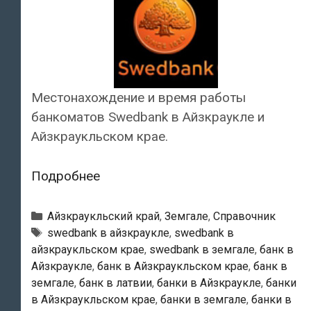
Местонахождение и время работы
банкоматов Swedbank в Айзкраукле и
Айзкраукльском крае.
Swedbank
Подробнее
—
Банкоматы
Рубрики
Айзкраукльский край
,
Земгале
,
Справочник
в
Тэги
swedbank в айзкраукле
,
swedbank в
айзкраукльском крае
,
swedbank в земгале
,
банк в
Айзкраукле
Айзкраукле
,
банк в Айзкраукльском крае
,
банк в
земгале
,
банк в латвии
,
банки в Айзкраукле
,
банки
в Айзкраукльском крае
,
банки в земгале
,
банки в