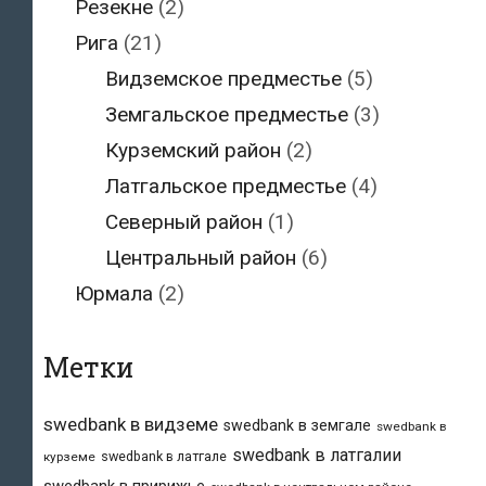
Резекне
(2)
Рига
(21)
Видземское предместье
(5)
Земгальское предместье
(3)
Курземский район
(2)
Латгальское предместье
(4)
Северный район
(1)
Центральный район
(6)
Юрмала
(2)
Метки
swedbank в видземе
swedbank в земгале
swedbank в
swedbank в латгалии
swedbank в латгале
курземе