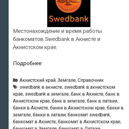
Местонахождение и время работы
банкоматов Swedbank в Акнисте и
Акнистском крае.
Swedbank
Подробнее
—
Банкоматы
Рубрики
Акнистский край
,
Земгале
,
Справочник
в
Тэги
swedbank в акнисте
,
swedbank в акнистском
крае
,
swedbank в земгале
,
банк в Акнисте
,
банк в
Акнисте
Акнистском крае
,
банк в земгале
,
банк в латвии
,
банки в Акнисте
,
банки в Акнистском крае
,
банки в
земгале
,
банки в латвии
,
банкомат swedbank
,
банкомат в Акнисте
,
банкомат в Акнистском крае
,
банкомат в Земгале
,
банкомат в Латвии
,