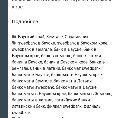
крае.
Swedbank
Подробнее
—
Банкоматы
Рубрики
Бауский край
,
Земгале
,
Справочник
в
Тэги
swedbank в бауске
,
swedbank в бауском крае
,
swedbank в земгале
,
банк в Бауске
,
банк в
Бауске
Бауском крае
,
банк в земгале
,
банк в латвии
,
банки в Бауске
,
банки в Бауском крае
,
банки в
земгале
,
банки в латвии
,
банкомат swedbank
,
банкомат в Бауске
,
банкомат в Бауском крае
,
банкомат в Земгале
,
банкомат в Латвии
,
банкоматы swedbank
,
банкоматы в Бауске
,
банкоматы в Бауском крае
,
банкоматы в Земгале
,
банкоматы в латвии
,
латвийские банки
,
латвийский банк
,
филиал swedbank
,
филиалы
swedbank