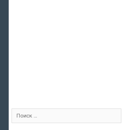
Поиск
для: