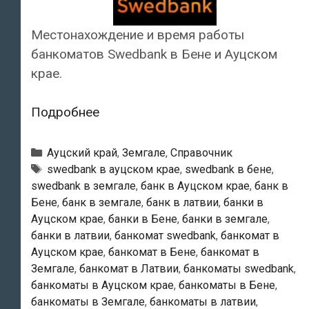
Местонахождение и время работы
банкоматов Swedbank в Бене и Ауцском
крае.
Swedbank
Подробнее
—
Банкоматы
Рубрики
Ауцский край
,
Земгале
,
Справочник
в
Тэги
swedbank в ауцском крае
,
swedbank в бене
,
swedbank в земгале
,
банк в Ауцском крае
,
банк в
Бене
Бене
,
банк в земгале
,
банк в латвии
,
банки в
Ауцском крае
,
банки в Бене
,
банки в земгале
,
банки в латвии
,
банкомат swedbank
,
банкомат в
Ауцском крае
,
банкомат в Бене
,
банкомат в
Земгале
,
банкомат в Латвии
,
банкоматы swedbank
,
банкоматы в Ауцском крае
,
банкоматы в Бене
,
банкоматы в Земгале
,
банкоматы в латвии
,