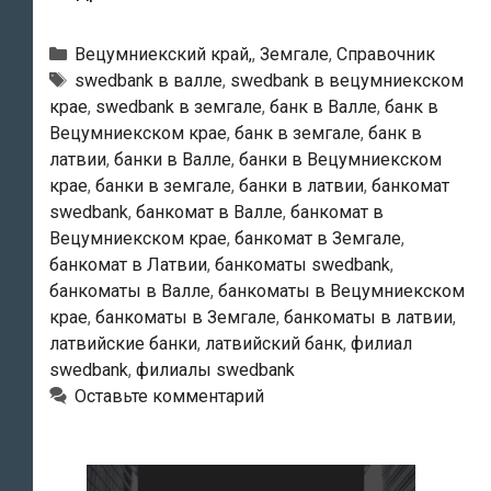
—
Банкоматы
Рубрики
Вецумниекский край,
,
Земгале
,
Справочник
в
Тэги
swedbank в валле
,
swedbank в вецумниекском
крае
,
swedbank в земгале
,
банк в Валле
,
банк в
Валле
Вецумниекском крае
,
банк в земгале
,
банк в
латвии
,
банки в Валле
,
банки в Вецумниекском
крае
,
банки в земгале
,
банки в латвии
,
банкомат
swedbank
,
банкомат в Валле
,
банкомат в
Вецумниекском крае
,
банкомат в Земгале
,
банкомат в Латвии
,
банкоматы swedbank
,
банкоматы в Валле
,
банкоматы в Вецумниекском
крае
,
банкоматы в Земгале
,
банкоматы в латвии
,
латвийские банки
,
латвийский банк
,
филиал
swedbank
,
филиалы swedbank
Оставьте комментарий