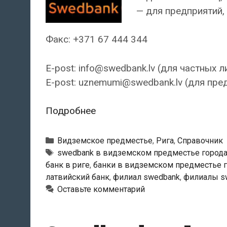
— для предприятий, 
Факс: +371 67 444 344
E-post: info@swedbank.lv (для частных л
E-post: uznemumi@swedbank.lv (для пре
Swedbank
Подробнее
—
Филиал
Рубрики
Видземское предместье
,
Рига
,
Справочник
«Valdemārs»
Тэги
swedbank в видземском предместье города
банк в риге
,
банки в видземском предместье г
латвийский банк
,
филиал swedbank
,
филиалы s
Оставьте комментарий