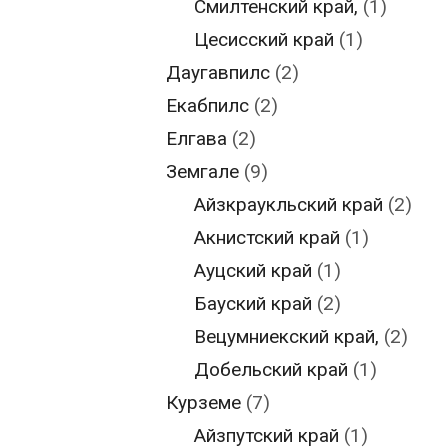
Смилтенский край,
(1)
Цесисский край
(1)
Даугавпилс
(2)
Екабпилс
(2)
Елгава
(2)
Земгале
(9)
Айзкраукльский край
(2)
Акнистский край
(1)
Ауцский край
(1)
Бауский край
(2)
Вецумниекский край,
(2)
Добельский край
(1)
Курземе
(7)
Айзпутский край
(1)