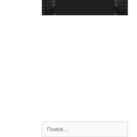
Поиск
для: