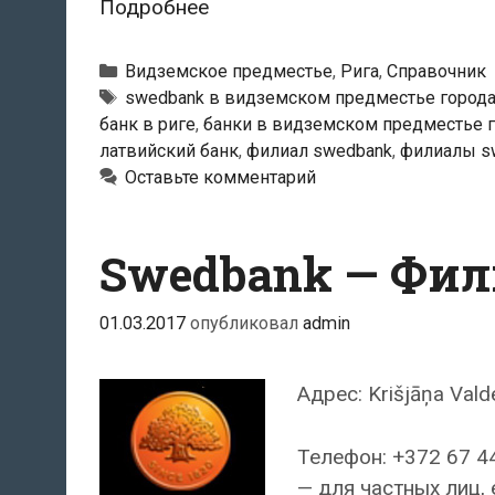
Swedbank
Подробнее
—
Филиал
Рубрики
Видземское предместье
,
Рига
,
Справочник
«Alfa»
Тэги
swedbank в видземском предместье города
банк в риге
,
банки в видземском предместье г
латвийский банк
,
филиал swedbank
,
филиалы s
Оставьте комментарий
Swedbank — Фил
01.03.2017
опубликовал
admin
Адрес: Krišjāņa Vald
Телефон: +372 67 4
— для частных лиц, 