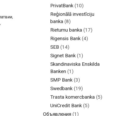
PrivatBank
(10)
Reģionālā investīciju
латвии
,
banka
(8)
,
Rietumu banka
(17)
Rigensis Bank
(4)
SEB
(14)
Signet Bank
(1)
Skandinaviska Enskilda
Banken
(1)
SMP Bank
(3)
Swedbank
(19)
Trasta komercbanka
(5)
UniCredit Bank
(5)
Объявления
(1)