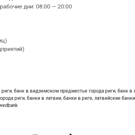
рабочие дни: 08:00 — 20:00
иц)
дприятий)
 риги
,
банк в видземском предместье города риги
,
банк в 
орода риги
,
банки в латвии
,
банки в риге
,
латвийские банки
wedbank