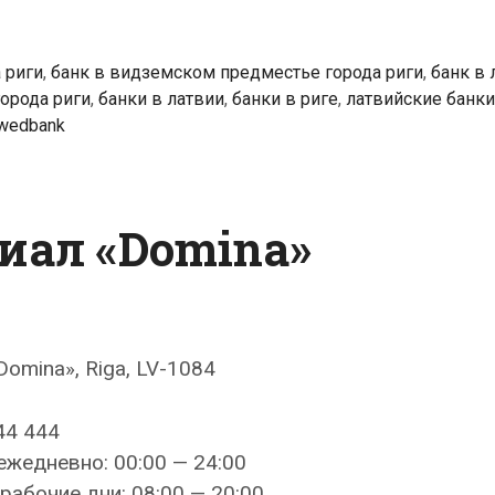
 риги
,
банк в видземском предместье города риги
,
банк в 
орода риги
,
банки в латвии
,
банки в риге
,
латвийские банки
wedbank
иал «Domina»
«Domina», Riga, LV-1084
44 444
ежедневно: 00:00 — 24:00
рабочие дни: 08:00 — 20:00