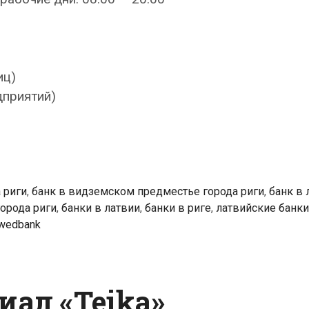
иц)
дприятий)
 риги
,
банк в видземском предместье города риги
,
банк в 
орода риги
,
банки в латвии
,
банки в риге
,
латвийские банки
wedbank
иал «Teika»