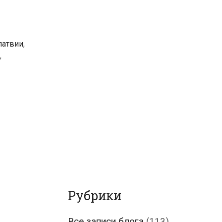
латвии
,
,
Рубрики
Все записи блога
(113)