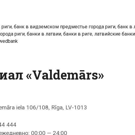
 риги
,
банк в видземском предместье города риги
,
банк в 
орода риги
,
банки в латвии
,
банки в риге
,
латвийские банки
wedbank
иал «Valdemārs»
emāra iela 106/108, Rīga, LV-1013
44 444
ежедневно: 00:00 — 24:00