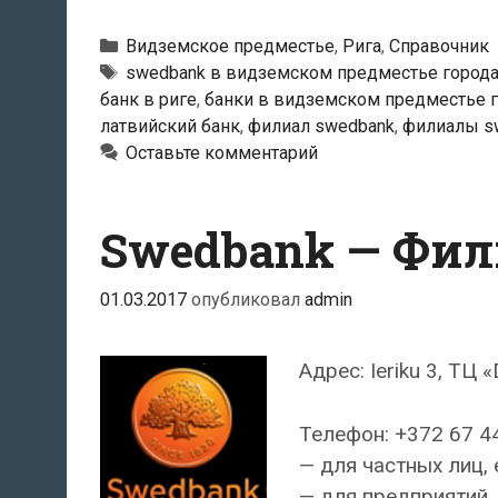
—
Филиал
Рубрики
Видземское предместье
,
Рига
,
Справочник
«Purvciems»
Тэги
swedbank в видземском предместье города
банк в риге
,
банки в видземском предместье г
латвийский банк
,
филиал swedbank
,
филиалы s
Оставьте комментарий
Swedbank — Фил
01.03.2017
опубликовал
admin
Адрес: Ieriku 3, ТЦ 
Телефон: +372 67 4
— для частных лиц, 
— для предприятий, 