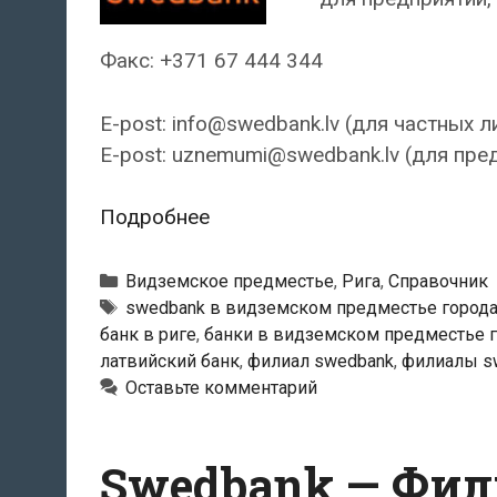
Факс: +371 67 444 344
E-post: info@swedbank.lv (для частных л
E-post: uznemumi@swedbank.lv (для пре
Swedbank
Подробнее
—
Филиал
Рубрики
Видземское предместье
,
Рига
,
Справочник
«Domina»
Тэги
swedbank в видземском предместье города
банк в риге
,
банки в видземском предместье г
латвийский банк
,
филиал swedbank
,
филиалы s
Оставьте комментарий
Swedbank — Фил