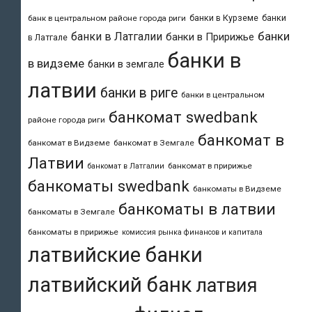
банки в Курземе
банки
банк в центральном районе города риги
банки
банки в Латгалии
банки в Пририжье
в Латгале
банки в
в видземе
банки в земгале
латвии
банки в риге
банки в центральном
банкомат swedbank
районе города риги
банкомат в
банкомат в Видземе
банкомат в Земгале
Латвии
банкомат в пририжье
банкомат в Латгалии
банкоматы swedbank
банкоматы в Видземе
банкоматы в латвии
банкоматы в Земгале
банкоматы в пририжье
комиссия рынка финансов и капитала
латвийские банки
латвийский банк
латвия