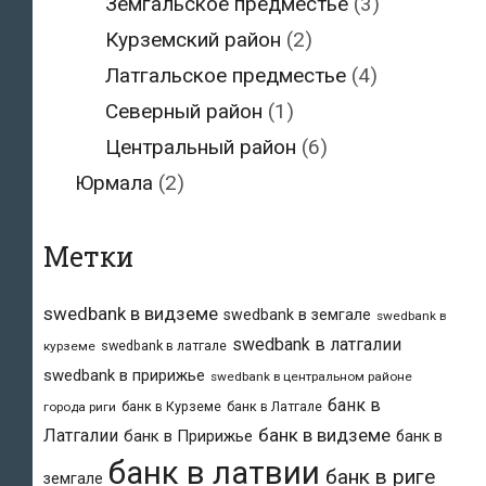
Земгальское предместье
(3)
Курземский район
(2)
Латгальское предместье
(4)
Северный район
(1)
Центральный район
(6)
Юрмала
(2)
Метки
swedbank в видземе
swedbank в земгале
swedbank в
swedbank в латгалии
swedbank в латгале
курземе
swedbank в пририжье
swedbank в центральном районе
банк в
банк в Курземе
банк в Латгале
города риги
банк в видземе
Латгалии
банк в Пририжье
банк в
банк в латвии
банк в риге
земгале