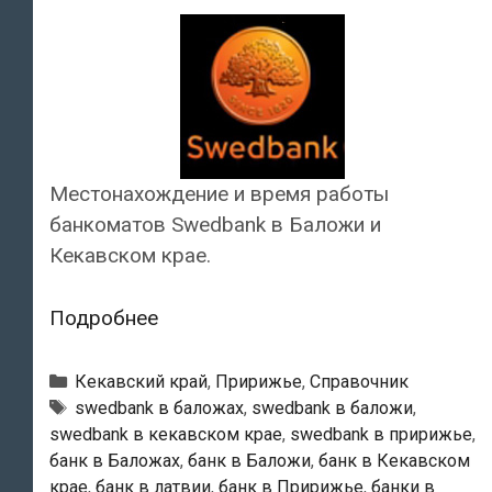
Местонахождение и время работы
банкоматов Swedbank в Баложи и
Кекавском крае.
Swedbank
Подробнее
—
Банкоматы
Рубрики
Кекавский край
,
Пририжье
,
Справочник
в
Тэги
swedbank в баложах
,
swedbank в баложи
,
swedbank в кекавском крае
,
swedbank в пририжье
,
Баложи
банк в Баложах
,
банк в Баложи
,
банк в Кекавском
крае
,
банк в латвии
,
банк в Пририжье
,
банки в