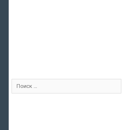
Поиск
для: