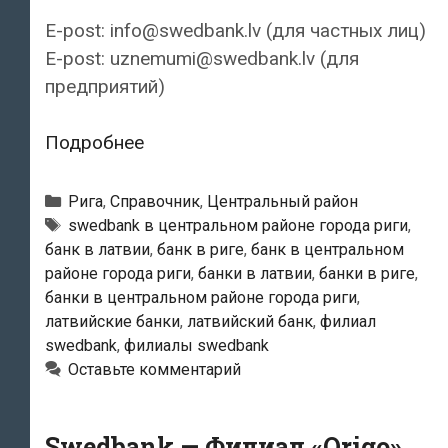
E-post: info@swedbank.lv (для частных лиц)
E-post: uznemumi@swedbank.lv (для
предприятий)
Swedbank
Подробнее
—
Филиал
Рубрики
Рига
,
Справочник
,
Центральный район
«Matiss»
Тэги
swedbank в центральном районе города риги
,
банк в латвии
,
банк в риге
,
банк в центральном
районе города риги
,
банки в латвии
,
банки в риге
,
банки в центральном районе города риги
,
латвийские банки
,
латвийский банк
,
филиал
swedbank
,
филиалы swedbank
Оставьте комментарий
Swedbank — Филиал «Origo»