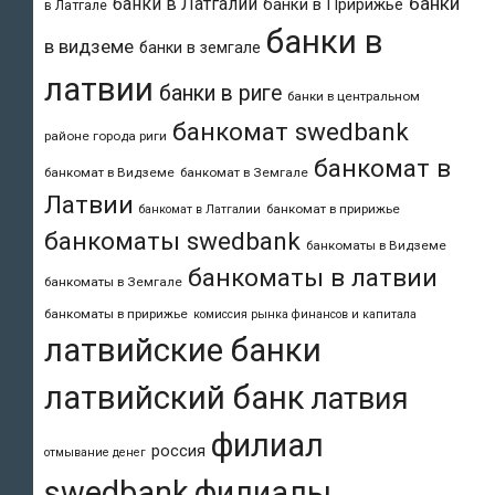
банки
банки в Латгалии
банки в Пририжье
в Латгале
банки в
в видземе
банки в земгале
латвии
банки в риге
банки в центральном
банкомат swedbank
районе города риги
банкомат в
банкомат в Видземе
банкомат в Земгале
Латвии
банкомат в пририжье
банкомат в Латгалии
банкоматы swedbank
банкоматы в Видземе
банкоматы в латвии
банкоматы в Земгале
банкоматы в пририжье
комиссия рынка финансов и капитала
латвийские банки
латвийский банк
латвия
филиал
россия
отмывание денег
swedbank
филиалы