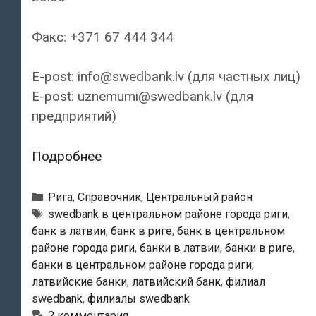
Факс: +371 67 444 344
E-post: info@swedbank.lv (для частных лиц)
E-post: uznemumi@swedbank.lv (для
предприятий)
Swedbank
Подробнее
—
Филиал
Рубрики
Рига
,
Справочник
,
Центральный район
«Origo»
Тэги
swedbank в центральном районе города риги
,
банк в латвии
,
банк в риге
,
банк в центральном
районе города риги
,
банки в латвии
,
банки в риге
,
банки в центральном районе города риги
,
латвийские банки
,
латвийский банк
,
филиал
swedbank
,
филиалы swedbank
2 комментария