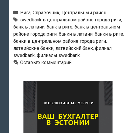
—
Филиал
Рубрики
Рига
,
Справочник
,
Центральный район
«Centrs»
Тэги
swedbank в центральном районе города риги
,
банк в латвии
,
банк в риге
,
банк в центральном
районе города риги
,
банки в латвии
,
банки в риге
,
банки в центральном районе города риги
,
латвийские банки
,
латвийский банк
,
филиал
swedbank
,
филиалы swedbank
Оставьте комментарий