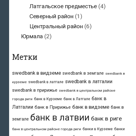
Латгальское предместье
(4)
Северный район
(1)
Центральный район
(6)
Юрмала
(2)
Метки
swedbank в видземе
swedbank в земгале
swedbank в
swedbank в латгалии
swedbank в латгале
курземе
swedbank в пририжье
swedbank в центральном районе
банк в
банк в Курземе
банк в Латгале
города риги
банк в видземе
Латгалии
банк в Пририжье
банк в
банк в латвии
банк в риге
земгале
банки в Курземе
банки
банк в центральном районе города риги