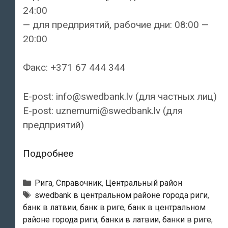
24:00
— для предприятий, рабочие дни: 08:00 —
20:00
Факс: +371 67 444 344
E-post: info@swedbank.lv (для частных лиц)
E-post: uznemumi@swedbank.lv (для
предприятий)
Swedbank
Подробнее
—
Филиал
Рубрики
Рига
,
Справочник
,
Центральный район
«Elizabete»
Тэги
swedbank в центральном районе города риги
,
банк в латвии
,
банк в риге
,
банк в центральном
районе города риги
,
банки в латвии
,
банки в риге
,