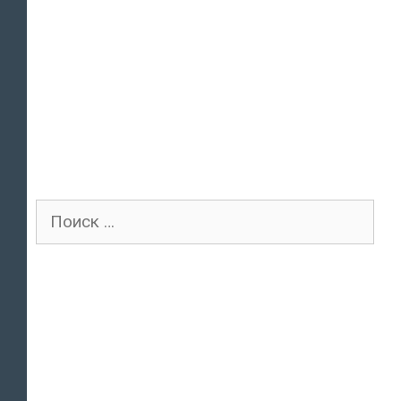
Поиск
для: