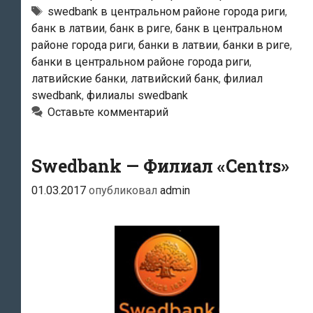
«Esplanāde»
Тэги
swedbank в центральном районе города риги
,
банк в латвии
,
банк в риге
,
банк в центральном
районе города риги
,
банки в латвии
,
банки в риге
,
банки в центральном районе города риги
,
латвийские банки
,
латвийский банк
,
филиал
swedbank
,
филиалы swedbank
Оставьте комментарий
Swedbank — Филиал «Centrs»
01.03.2017
опубликовал
admin