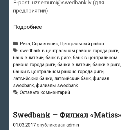
E-post: uznemumi@swedbank.lv (для
предприятий)
Swedbank
Подробнее
—
Филиал
Рубрики
Рига
,
Справочник
,
Центральный район
«Andris»
Тэги
swedbank в центральном районе города риги
,
банк в латвии
,
банк в риге
,
банк в центральном
районе города риги
,
банки в латвии
,
банки в риге
,
банки в центральном районе города риги
,
латвийские банки
,
латвийский банк
,
филиал
swedbank
,
филиалы swedbank
Оставьте комментарий
Swedbank — Филиал «Matiss»
01.03.2017
опубликовал
admin