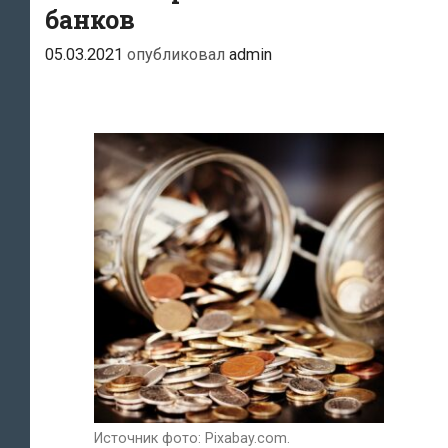
банках
банков
заморожено
05.03.2021
опубликовал
admin
80
млн
евро
Источник фото: Pixabay.com.