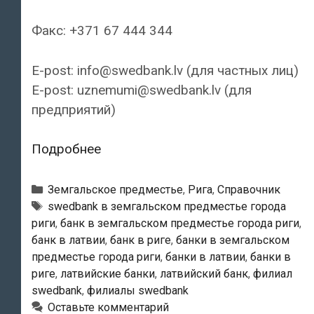
Факс: +371 67 444 344
E-post: info@swedbank.lv (для частных лиц)
E-post: uznemumi@swedbank.lv (для
предприятий)
Swedbank
Подробнее
—
Филиал
Рубрики
Земгальское предместье
,
Рига
,
Справочник
«Spice»
Тэги
swedbank в земгальском предместье города
риги
,
банк в земгальском предместье города риги
,
банк в латвии
,
банк в риге
,
банки в земгальском
предместье города риги
,
банки в латвии
,
банки в
риге
,
латвийские банки
,
латвийский банк
,
филиал
swedbank
,
филиалы swedbank
Оставьте комментарий