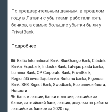
По предварительным данным, в прошлом
году в Латвии с убытками работали пять
банков, а самые большие убытки были у
PrivatBank.
В
Подробнее
прошлом
году
Рубрики
Baltic International Bank
,
BlueOrange Bank
,
Citadele
с
Banka
,
Expobank
,
Industra Bank
,
Latvijas pasta banka
,
Luminor Bank
,
OP Corporate Bank
,
PrivatBank
,
убытками
Reģionālā investīciju banka
,
Rietumu banka
,
Rigensis
в
Bank
,
SEB
,
Signet Bank
,
Swedbank
,
Все записи блога
,
Латвии
Новости
работали
Тэги
банк в латвии
,
банки в латвии
,
латвийские
пять
банки
,
латвийский банк
,
латвия
,
результаты работы
банков
латвийских банков за 2020 год