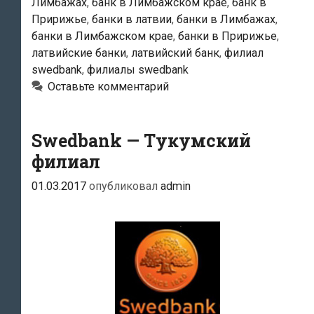
Лимбажах
,
банк в Лимбажском крае
,
банк в
Пририжье
,
банки в латвии
,
банки в Лимбажах
,
банки в Лимбажском крае
,
банки в Пририжье
,
латвийские банки
,
латвийский банк
,
филиал
swedbank
,
филиалы swedbank
Оставьте комментарий
Swedbank — Тукумский
филиал
01.03.2017
опубликовал
admin