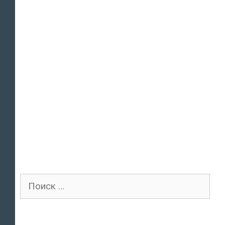
Поиск
для: