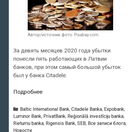
Автор/источник фото: Pixabay.com.
За девять месяцев 2020 года убытки
понесли пять работающих в Латвии
банков, при этом самый большой убыток
был у банка Citadele.
Citadele,
Подробнее
PrivatBank
и
Рубрики
Baltic International Bank
,
Citadele Banka
,
Expobank
,
еще
Luminor Bank
,
PrivatBank
,
Reģionālā investīciju banka
,
Rietumu banka
,
Rigensis Bank
,
SEB
,
Все записи блога
,
три
Новости