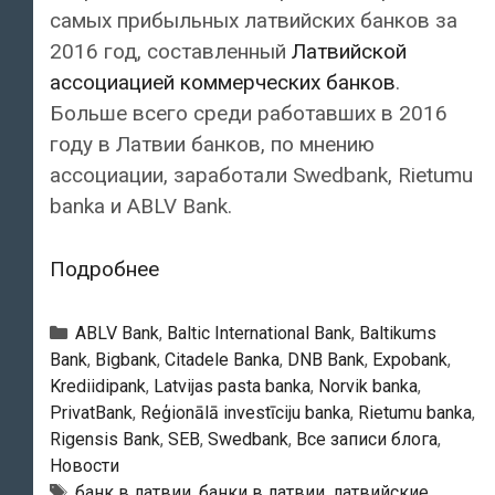
самых прибыльных латвийских банков за
2016 год, составленный
Латвийской
ассоциацией коммерческих банков
.
Больше всего среди работавших в 2016
году в Латвии банков, по мнению
ассоциации, заработали Swedbank, Rietumu
banka и ABLV Bank.
Рейтинг
Подробнее
самых
прибыльных
Рубрики
ABLV Bank
,
Baltic International Bank
,
Baltikums
банков
Bank
,
Bigbank
,
Citadele Banka
,
DNB Bank
,
Expobank
,
Krediidipank
,
Latvijas pasta banka
,
Norvik banka
,
Латвии
PrivatBank
,
Reģionālā investīciju banka
,
Rietumu banka
,
за
Rigensis Bank
,
SEB
,
Swedbank
,
Все записи блога
,
2016
Новости
год
Тэги
банк в латвии
,
банки в латвии
,
латвийские