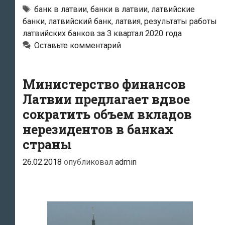
латвийских
Тэги
банк в латвии
,
банки в латвии
,
латвийские
банка
банки
,
латвийский банк
,
латвия
,
результаты работы
работают
латвийских банков за 3 квартал 2020 года
с
Оставьте комментарий
убытками
Министерство финансов
Латвии предлагает вдвое
сократить объем вкладов
нерезидентов в банках
страны
26.02.2018
опубликовал
admin