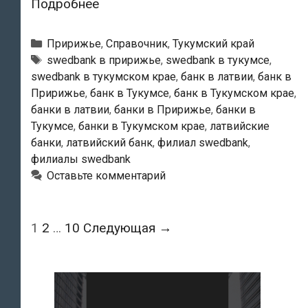
Swedbank
Подробнее
—
Тукумский
Рубрики
Пририжье
,
Справочник
,
Тукумский край
филиал
Тэги
swedbank в пририжье
,
swedbank в тукумсе
,
swedbank в тукумском крае
,
банк в латвии
,
банк в
Пририжье
,
банк в Тукумсе
,
банк в Тукумском крае
,
банки в латвии
,
банки в Пририжье
,
банки в
Тукумсе
,
банки в Тукумском крае
,
латвийские
банки
,
латвийский банк
,
филиал swedbank
,
филиалы swedbank
Оставьте комментарий
Навигация
1
2
…
10
Следующая →
по
записям