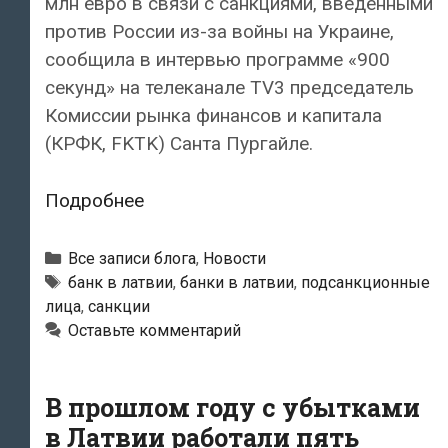
млн евро в связи с санкциями, введенными
против России из-за войны на Украине,
сообщила в интервью программе «900
секунд» на телеканале TV3 председатель
Комиссии рынка финансов и капитала
(КРФК, FKTK) Санта Пургайле.
В
Подробнее
Латвии
в
Рубрики
Все записи блога
,
Новости
связи
Тэги
банк в латвии
,
банки в латвии
,
подсанкционные
лица
,
санкции
с
Оставьте комментарий
санкциями
против
России
В прошлом году с убытками
в
в Латвии работали пять