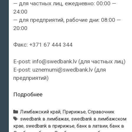
— для частных лиц, ежедневно: 00:00 —
24:00
— для предприятий, рабочие дни: 08:00 —
20:00
Факс: +371 67 444 344
E-post: info@swedbank.lv (для частных лиц)
E-post: uznemumi@swedbank.lv (для
предприятий)
Swedbank
Подробнее
—
Лимбажский
Рубрики
Лимбажский край
,
Пририжье
,
Справочник
филиал
Тэги
swedbank в лимбажах
,
swedbank в лимбажском
крае
,
swedbank в пририжье
,
банк в латвии
,
банк в