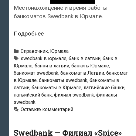
Местонахождение и время работы
банкоматов Swedbank в Юрмале.
Swedbank
Подробнее
—
Банкоматы
Рубрики
Справочник
,
Юрмала
в
Тэги
swedbank в юрмале
,
банк в латвии
,
банк в
Юрмале
,
банки в латвии
,
банки в Юрмале
,
Юрмале
банкомат swedbank
,
банкомат в Латвии
,
банкомат
в Юрмале
,
банкоматы swedbank
,
банкоматы в
латвии
,
банкоматы в Юрмале
,
латвийские банки
,
латвийский банк
,
филиал swedbank
,
филиалы
swedbank
Оставьте комментарий
Swedbank — Филиал «Spice»