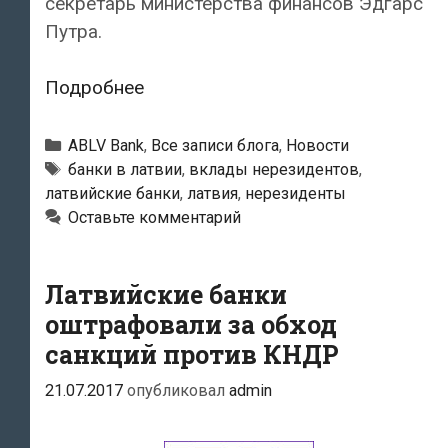
секретарь министерства финансов Эдгарс
Путра.
Министерство
Подробнее
финансов
Латвии
Рубрики
ABLV Bank
,
Все записи блога
,
Новости
предлагает
Тэги
банки в латвии
,
вклады нерезидентов
,
латвийские банки
,
латвия
,
нерезиденты
вдвое
Оставьте комментарий
сократить
объем
вкладов
Латвийские банки
нерезидентов
оштрафовали за обход
в
санкций против КНДР
банках
21.07.2017
опубликовал
admin
страны