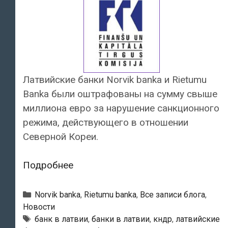
Латвийские банки Norvik banka и Rietumu
Banka были оштрафованы на сумму свыше
миллиона евро за нарушение санкционного
режима, действующего в отношении
Северной Кореи.
Латвийские
Подробнее
банки
оштрафовали
Рубрики
Norvik banka
,
Rietumu banka
,
Все записи блога
,
за
Новости
Тэги
банк в латвии
,
банки в латвии
,
кндр
,
латвийские
обход