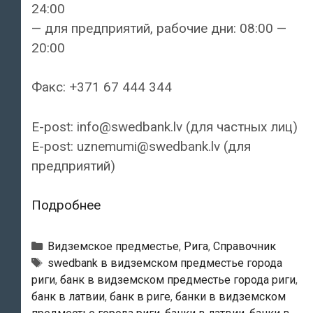
24:00
— для предприятий, рабочие дни: 08:00 —
20:00
Факс: +371 67 444 344
E-post: info@swedbank.lv (для частных лиц)
E-post: uznemumi@swedbank.lv (для
предприятий)
Swedbank
Подробнее
—
Филиал
Рубрики
Видземское предместье
,
Рига
,
Справочник
«Domina»
Тэги
swedbank в видземском предместье города
риги
,
банк в видземском предместье города риги
,
банк в латвии
,
банк в риге
,
банки в видземском