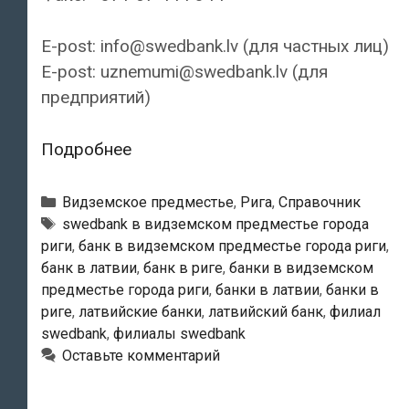
E-post: info@swedbank.lv (для частных лиц)
E-post: uznemumi@swedbank.lv (для
предприятий)
Swedbank
Подробнее
—
Филиал
Рубрики
Видземское предместье
,
Рига
,
Справочник
«Purvciems»
Тэги
swedbank в видземском предместье города
риги
,
банк в видземском предместье города риги
,
банк в латвии
,
банк в риге
,
банки в видземском
предместье города риги
,
банки в латвии
,
банки в
риге
,
латвийские банки
,
латвийский банк
,
филиал
swedbank
,
филиалы swedbank
Оставьте комментарий