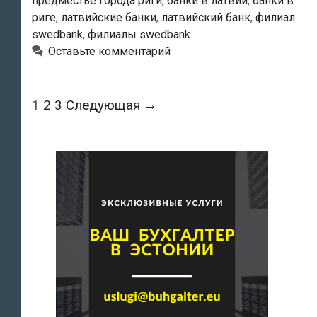
предместье города риги
,
банки в латвии
,
банки в
риге
,
латвийские банки
,
латвийский банк
,
филиал
swedbank
,
филиалы swedbank
Оставьте комментарий
Навигация
1
2
3
Следующая →
по
записям