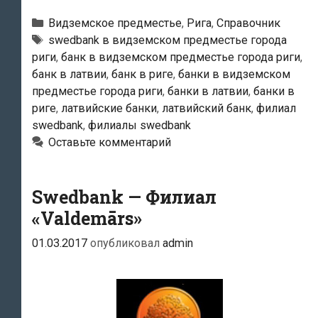
—
Филиал
Рубрики
Видземское предместье
,
Рига
,
Справочник
«Alfa»
Тэги
swedbank в видземском предместье города
риги
,
банк в видземском предместье города риги
,
банк в латвии
,
банк в риге
,
банки в видземском
предместье города риги
,
банки в латвии
,
банки в
риге
,
латвийские банки
,
латвийский банк
,
филиал
swedbank
,
филиалы swedbank
Оставьте комментарий
Swedbank — Филиал
«Valdemārs»
01.03.2017
опубликовал
admin