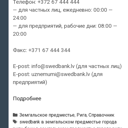
Телефон: +372 67 444 444
— для частных лиц, ежедневно: 00:00 —
24:00
— для предприятий, рабочие дни: 08:00 —
20:00
Факс: +371 67 444 344
E-post: info@swedbank.lv (для частных лиц)
E-post: uznemumi@swedbank.lv (для
предприятий)
Swedbank
Подробнее
—
Филиал
Рубрики
Земгальское предместье
,
Рига
,
Справочник
«Rīga
Тэги
swedbank в земгальском предместье города