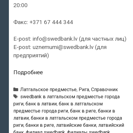
20:00
Факс: +371 67 444 344
E-post: info@swedbank.lv (для частных лиц)
E-post: uznemumi@swedbank.lv (для
предприятий)
Swedbank
Подробнее
—
Филиал
Рубрики
Латгальское предместье
,
Рига
,
Справочник
«Pļavnieki»
Тэги
swedbank в латгальском предместье города
риги
,
банк в латвии
,
банк в латгальском
предместье города риги
,
банк в риге
,
банки в
латвии
,
банки в латгальском предместье города
риги
,
банки в риге
,
латвийские банки
,
латвийский
банк
,
филиал swedbank
,
филиалы swedbank