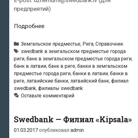
E-post: uznemumi@swedbank.lv (для
предприятий)
Swedbank
Подробнее
—
Филиал
Рубрики
Земгальское предместье
,
Рига
,
Справочник
«Spice»
Тэги
swedbank в земгальском предместье города
риги
,
банк в земгальском предместье города риги
,
банк в латвии
,
банк в риге
,
банки в земгальском
предместье города риги
,
банки в латвии
,
банки в
риге
,
латвийские банки
,
латвийский банк
,
филиал
swedbank
,
филиалы swedbank
Оставьте комментарий
Swedbank — Филиал «Kipsala»
01.03.2017
опубликовал
admin