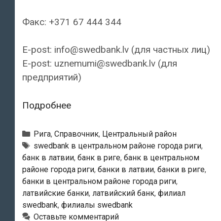
Факс: +371 67 444 344
E-post: info@swedbank.lv (для частных лиц)
E-post: uznemumi@swedbank.lv (для
предприятий)
Swedbank
Подробнее
—
Филиал
Рубрики
Рига
,
Справочник
,
Центральный район
«Andris»
Тэги
swedbank в центральном районе города риги
,
банк в латвии
,
банк в риге
,
банк в центральном
районе города риги
,
банки в латвии
,
банки в риге
,
банки в центральном районе города риги
,
латвийские банки
,
латвийский банк
,
филиал
swedbank
,
филиалы swedbank
Оставьте комментарий