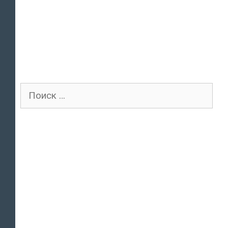
Поиск
для: