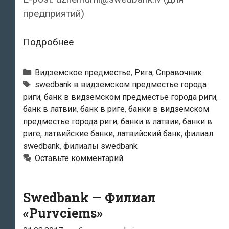
предприятий)
Swedbank
Подробнее
—
Филиал
Рубрики
Видземское предместье
,
Рига
,
Справочник
«Valdemārs»
Тэги
swedbank в видземском предместье города
риги
,
банк в видземском предместье города риги
,
банк в латвии
,
банк в риге
,
банки в видземском
предместье города риги
,
банки в латвии
,
банки в
риге
,
латвийские банки
,
латвийский банк
,
филиал
swedbank
,
филиалы swedbank
Оставьте комментарий
Swedbank — Филиал
«Purvciems»