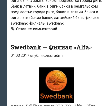
риги
,
банк в земгальском предместье города риги
,
Plaza»
банк в латвии
,
банк в риге
,
банки в земгальском
предместье города риги
,
банки в латвии
,
банки в
риге
,
латвийские банки
,
латвийский банк
,
филиал
swedbank
,
филиалы swedbank
Оставьте комментарий
Swedbank — Филиал «Alfa»
01.03.2017
опубликовал
admin