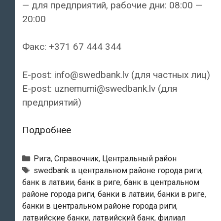
— для предприятий, рабочие дни: 08:00 —
20:00
Факс: +371 67 444 344
E-post: info@swedbank.lv (для частных лиц)
E-post: uznemumi@swedbank.lv (для
предприятий)
Swedbank
Подробнее
—
Филиал
Рубрики
Рига
,
Справочник
,
Центральный район
«Matiss»
Тэги
swedbank в центральном районе города риги
,
банк в латвии
,
банк в риге
,
банк в центральном
районе города риги
,
банки в латвии
,
банки в риге
,
банки в центральном районе города риги
,
латвийские банки
,
латвийский банк
,
филиал