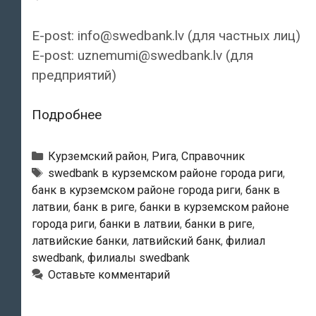
E-post: info@swedbank.lv (для частных лиц)
E-post: uznemumi@swedbank.lv (для
предприятий)
Swedbank
Подробнее
—
Филиал
Рубрики
Курземский район
,
Рига
,
Справочник
«Kipsala»
Тэги
swedbank в курземском районе города риги
,
банк в курземском районе города риги
,
банк в
латвии
,
банк в риге
,
банки в курземском районе
города риги
,
банки в латвии
,
банки в риге
,
латвийские банки
,
латвийский банк
,
филиал
swedbank
,
филиалы swedbank
Оставьте комментарий