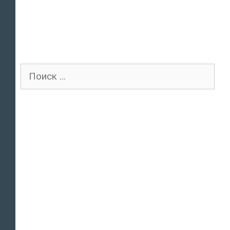
Поиск
для: