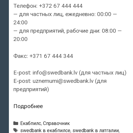
Телефон: +372 67 444 444
— для частных лиц, ежедневно: 00:00 —
24:00
— для предприятий, рабочие дни: 08:00 —
20:00
Факс: +371 67 444 344
E-post: info@swedbank.lv (для частных лиц)
E-post: uznemumi@swedbank.lv (для
предприятий)
Swedbank
Подробнее
—
Екабпилский
Рубрики
Екабпилс
,
Справочник
филиал
Тэги
swedbank в екабпилсе
,
swedbank в латгалии
,