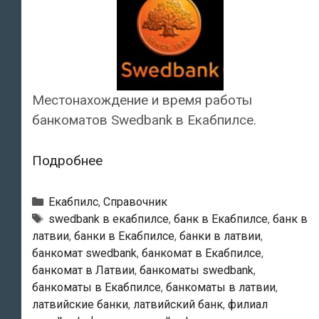
Местонахождение и время работы
банкоматов Swedbank в Екабпилсе.
Swedbank
Подробнее
—
Банкоматы
Рубрики
Екабпилс
,
Справочник
в
Тэги
swedbank в екабпилсе
,
банк в Екабпилсе
,
банк в
латвии
,
банки в Екабпилсе
,
банки в латвии
,
Екабпилсе
банкомат swedbank
,
банкомат в Екабпилсе
,
банкомат в Латвии
,
банкоматы swedbank
,
банкоматы в Екабпилсе
,
банкоматы в латвии
,
латвийские банки
,
латвийский банк
,
филиал