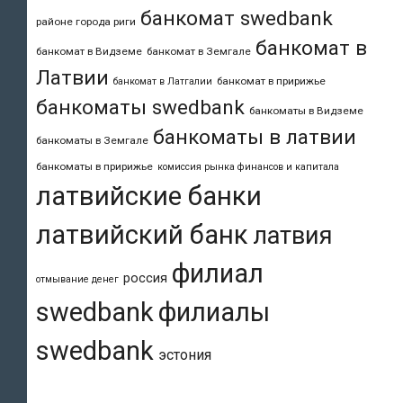
банкомат swedbank
районе города риги
банкомат в
банкомат в Видземе
банкомат в Земгале
Латвии
банкомат в пририжье
банкомат в Латгалии
банкоматы swedbank
банкоматы в Видземе
банкоматы в латвии
банкоматы в Земгале
банкоматы в пририжье
комиссия рынка финансов и капитала
латвийские банки
латвийский банк
латвия
филиал
россия
отмывание денег
swedbank
филиалы
swedbank
эстония