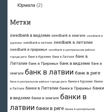
Юрмала
(2)
Метки
swedbank в видземе
swedbank в земгале
swedbank в
swedbank в латгалии
swedbank в латгале
курземе
swedbank в пририжье
swedbank в центральном районе
банк в
банк в Курземе
банк в Латгале
города риги
банк в видземе
Латгалии
банк в Пририжье
банк в
банк в латвии
банк в риге
земгале
банки в Курземе
банки
банк в центральном районе города риги
банки
банки в Латгалии
банки в Пририжье
в Латгале
банки в
в видземе
банки в земгале
латвии
банки в риге
банки в центральном