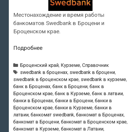
Местонахождение и время работы
банкоматов Swedbank в Броцени и
Броценском крае.
Swedbank
Подробнее
—
Банкоматы
Рубрики
Броценский край
,
Курземе
,
Справочник
в
Тэги
swedbank в броценах
,
swedbank в броцени
,
swedbank в броценском крае
,
swedbank в курземе
,
Броцени
банк в Броценах
,
банк в Броцени
,
банк в
Броценском крае
,
банк в Курземе
,
банк в латвии
,
банки в Броценах
,
банки в Броцени
,
банки в
Броценском крае
,
банки в Курземе
,
банки в
латвии
,
банкомат swedbank
,
банкомат в Броценах
,
банкомат в Броцени
,
банкомат в Броценском крае
,
банкомат в Курземе
,
банкомат в Латвии
,