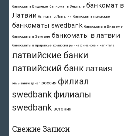
банкомат в
банкомат в Видземе
банкомат в Земгале
Латвии
банкомат в пририжье
банкомат в Латгалии
банкоматы swedbank
банкоматы в Видземе
банкоматы в латвии
банкоматы в Земгале
банкоматы в пририжье
комиссия рынка финансов и капитала
латвийские банки
латвийский банк
латвия
филиал
россия
отмывание денег
swedbank
филиалы
swedbank
эстония
Свежие Записи