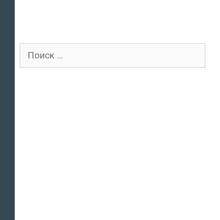
Поиск
для: