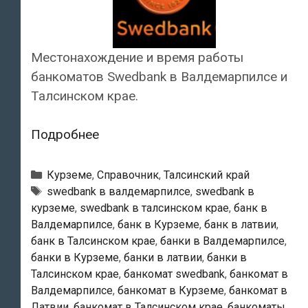
Местонахождение и время работы
банкоматов Swedbank в Валдемарпилсе и
Талсинском крае.
Swedbank
Подробнее
—
Банкоматы
Рубрики
Курземе
,
Справочник
,
Талсинский край
в
Тэги
swedbank в валдемарпилсе
,
swedbank в
курземе
,
swedbank в талсинском крае
,
банк в
Валдемарпилсе
Валдемарпилсе
,
банк в Курземе
,
банк в латвии
,
банк в Талсинском крае
,
банки в Валдемарпилсе
,
банки в Курземе
,
банки в латвии
,
банки в
Талсинском крае
,
банкомат swedbank
,
банкомат в
Валдемарпилсе
,
банкомат в Курземе
,
банкомат в
Латвии
,
банкомат в Талсинском крае
,
банкоматы