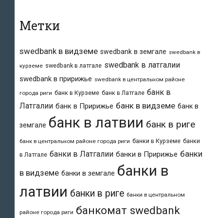
Метки
swedbank в видземе
swedbank в земгале
swedbank в
swedbank в латгалии
swedbank в латгале
курземе
swedbank в пририжье
swedbank в центральном районе
банк в
банк в Курземе
банк в Латгале
города риги
банк в видземе
Латгалии
банк в Пририжье
банк в
банк в латвии
банк в риге
земгале
банки в Курземе
банки
банк в центральном районе города риги
банки
банки в Латгалии
банки в Пририжье
в Латгале
банки в
в видземе
банки в земгале
латвии
банки в риге
банки в центральном
банкомат swedbank
районе города риги