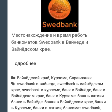
Местонахождение и время работы
банкоматов Swedbank в Вайнёде и
Вайнёдском крае.
Swedbank
Подробнее
—
Банкоматы
Рубрики
Вайнёдский край
,
Курземе
,
Справочник
в
Тэги
swedbank в вайнёде
,
swedbank в вайнёдском
крае
,
swedbank в курземе
,
банк в Вайнёде
,
банк в
Вайнёде
Вайнёдском крае
,
банк в Курземе
,
банк в латвии
,
банки в Вайнёде
,
банки в Вайнёдском крае
,
банки
в Курземе
,
банки в латвии
,
банкомат swedbank
,