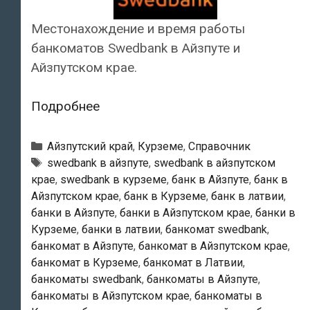
Местонахождение и время работы
банкоматов Swedbank в Айзпуте и
Айзпутском крае.
Swedbank
Подробнее
—
Банкоматы
Рубрики
Айзпутский край
,
Курземе
,
Справочник
в
Тэги
swedbank в айзпуте
,
swedbank в айзпутском
крае
,
swedbank в курземе
,
банк в Айзпуте
,
банк в
Айзпуте
Айзпутском крае
,
банк в Курземе
,
банк в латвии
,
банки в Айзпуте
,
банки в Айзпутском крае
,
банки в
Курземе
,
банки в латвии
,
банкомат swedbank
,
банкомат в Айзпуте
,
банкомат в Айзпутском крае
,
банкомат в Курземе
,
банкомат в Латвии
,
банкоматы swedbank
,
банкоматы в Айзпуте
,
банкоматы в Айзпутском крае
,
банкоматы в