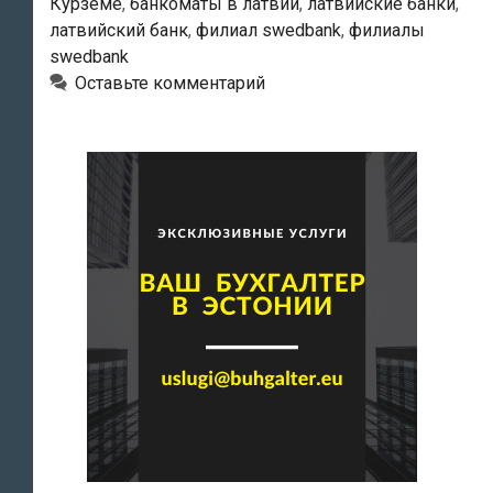
Курземе
,
банкоматы в латвии
,
латвийские банки
,
латвийский банк
,
филиал swedbank
,
филиалы
swedbank
Оставьте комментарий