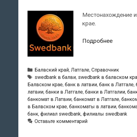
Местонахождение и
крае.
Swedban
Подробнее
—
Банкома
в
Рубрики
Балвский край
,
Латгале
,
Справочник
Балви
Тэги
swedbank в балви
,
swedbank в балвском кр
Балвском крае
,
банк в латвии
,
банк в Латгале
,
латвии
,
банки в Латгале
,
банки в Латгалии
,
бан
банкомат в Латвии
,
банкомат в Латгале
,
банком
в Балвском крае
,
банкоматы в латвии
,
банкома
банк
,
филиал swedbank
,
филиалы swedbank
Оставьте комментарий