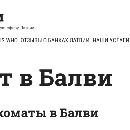
и
кую сферу Латвии
IS WHO
ОТЗЫВЫ О БАНКАХ ЛАТВИИ
НАШИ УСЛУГИ
т в Балви
коматы в Балви