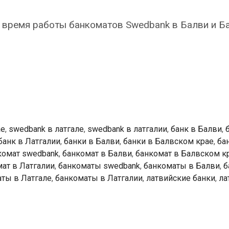
 время работы банкоматов Swedbank в Балви и Б
k
ты
ае
,
swedbank в латгале
,
swedbank в латгалии
,
банк в Балви
,
банк в Латгалии
,
банки в Балви
,
банки в Балвском крае
,
ба
комат swedbank
,
банкомат в Балви
,
банкомат в Балвском к
ат в Латгалии
,
банкоматы swedbank
,
банкоматы в Балви
,
б
ты в Латгале
,
банкоматы в Латгалии
,
латвийские банки
,
ла