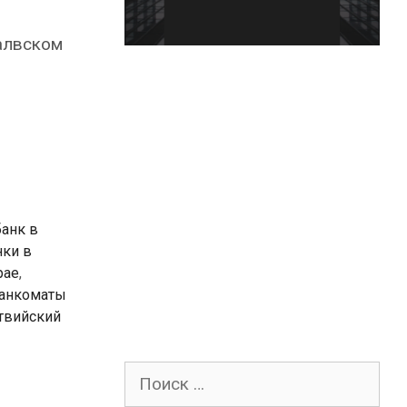
алвском
банк в
нки в
рае
,
анкоматы
твийский
Поиск
для: