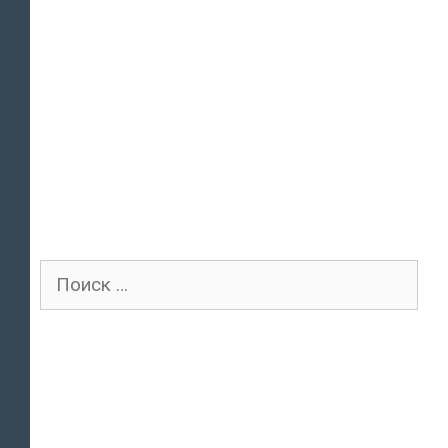
Поиск
для: