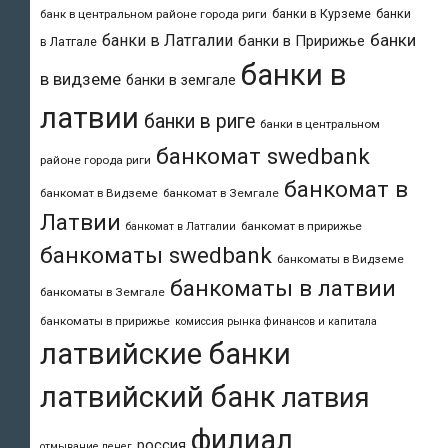
банки в Курземе
банки
банк в центральном районе города риги
банки
банки в Латгалии
банки в Пририжье
в Латгале
банки в
в видземе
банки в земгале
латвии
банки в риге
банки в центральном
банкомат swedbank
районе города риги
банкомат в
банкомат в Видземе
банкомат в Земгале
Латвии
банкомат в пририжье
банкомат в Латгалии
банкоматы swedbank
банкоматы в Видземе
банкоматы в латвии
банкоматы в Земгале
банкоматы в пририжье
комиссия рынка финансов и капитала
латвийские банки
латвийский банк
латвия
филиал
россия
отмывание денег