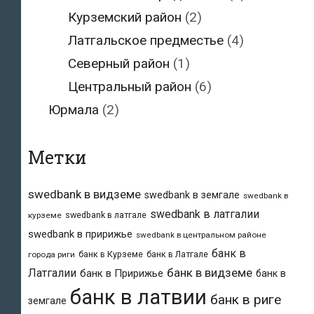
Курземский район
(2)
Латгальское предместье
(4)
Северный район
(1)
Центральный район
(6)
Юрмала
(2)
Метки
swedbank в видземе
swedbank в земгале
swedbank в
swedbank в латгалии
swedbank в латгале
курземе
swedbank в пририжье
swedbank в центральном районе
банк в
банк в Курземе
банк в Латгале
города риги
банк в видземе
Латгалии
банк в Пририжье
банк в
банк в латвии
банк в риге
земгале