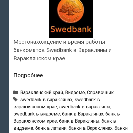
Местонахождение и время работы
банкоматов Swedbank в Варакляны и
Вараклянском крае.
Swedbank
Подробнее
—
Банкоматы
Рубрики
Вараклянский край
,
Видземе
,
Справочник
в
Тэги
swedbank в вараклянах
,
swedbank в
вараклянском крае
,
swedbank в варакляны
,
Варакляны
swedbank в видземе
,
банк в Вараклянах
,
банк в
Вараклянском крае
,
банк в Варакляны
,
банк в
видземе
,
банк в латвии
,
банки в Вараклянах
,
банки