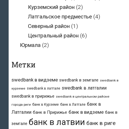
Курземский район
(2)
Латгальское предместье
(4)
Северный район
(1)
Центральный район
(6)
Юрмала
(2)
Метки
swedbank в видземе
swedbank в земгале
swedbank в
swedbank в латгалии
swedbank в латгале
курземе
swedbank в пририжье
swedbank в центральном районе
банк в
банк в Курземе
банк в Латгале
города риги
банк в видземе
Латгалии
банк в Пририжье
банк в
банк в латвии
банк в риге
земгале