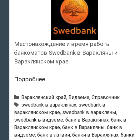
Местонахождение и время работы
банкоматов Swedbank в Варакляны и
Вараклянском крае.
Swedbank
Подробнее
—
Банкоматы
Рубрики
Вараклянский край
,
Видземе
,
Справочник
в
Тэги
swedbank в вараклянах
,
swedbank в
вараклянском крае
,
swedbank в варакляны
,
Варакляны
swedbank в видземе
,
банк в Вараклянах
,
банк в
Вараклянском крае
,
банк в Варакляны
,
банк в
видземе
,
банк в латвии
,
банки в Вараклянах
,
банки