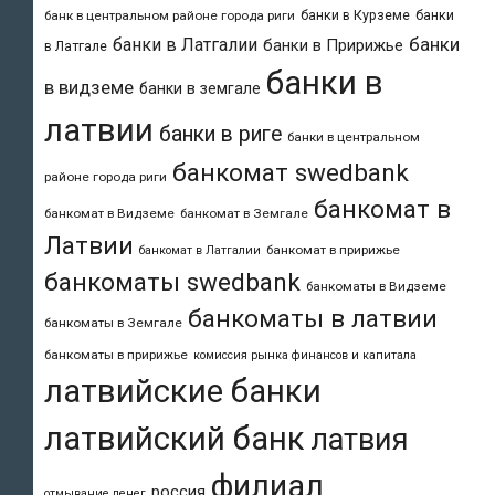
банки в Курземе
банки
банк в центральном районе города риги
банки
банки в Латгалии
банки в Пририжье
в Латгале
банки в
в видземе
банки в земгале
латвии
банки в риге
банки в центральном
банкомат swedbank
районе города риги
банкомат в
банкомат в Видземе
банкомат в Земгале
Латвии
банкомат в пририжье
банкомат в Латгалии
банкоматы swedbank
банкоматы в Видземе
банкоматы в латвии
банкоматы в Земгале
банкоматы в пририжье
комиссия рынка финансов и капитала
латвийские банки
латвийский банк
латвия
филиал
россия
отмывание денег