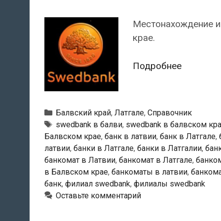
Местонахождение и
крае.
Swedban
Подробнее
—
Банкома
в
Рубрики
Балвский край
,
Латгале
,
Справочник
Балви
Тэги
swedbank в балви
,
swedbank в балвском кр
Балвском крае
,
банк в латвии
,
банк в Латгале
,
латвии
,
банки в Латгале
,
банки в Латгалии
,
бан
банкомат в Латвии
,
банкомат в Латгале
,
банком
в Балвском крае
,
банкоматы в латвии
,
банкома
банк
,
филиал swedbank
,
филиалы swedbank
Оставьте комментарий