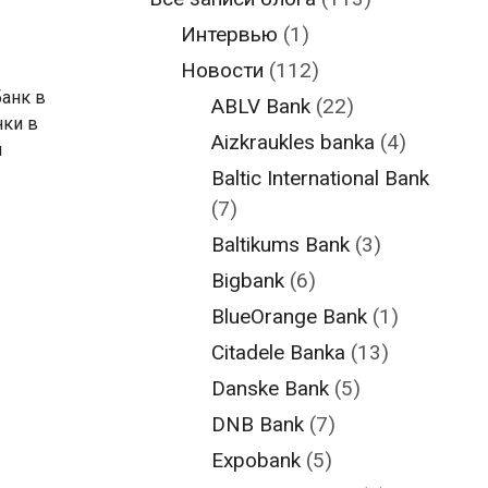
Интервью
(1)
Новости
(112)
банк в
ABLV Bank
(22)
нки в
Aizkraukles banka
(4)
ы
Baltic International Bank
(7)
Baltikums Bank
(3)
Bigbank
(6)
BlueOrange Bank
(1)
Citadele Banka
(13)
Danske Bank
(5)
DNB Bank
(7)
Expobank
(5)