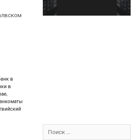
алвском
банк в
нки в
рае
,
анкоматы
твийский
Поиск
для: