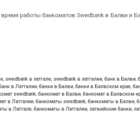
 время работы банкоматов Swedbank в Балви и Б
k
ты
ае
,
swedbank в латгале
,
swedbank в латгалии
,
банк в Балви
,
банк в Латгалии
,
банки в Балви
,
банки в Балвском крае
,
ба
комат swedbank
,
банкомат в Балви
,
банкомат в Балвском к
ат в Латгалии
,
банкоматы swedbank
,
банкоматы в Балви
,
б
ты в Латгале
,
банкоматы в Латгалии
,
латвийские банки
,
ла