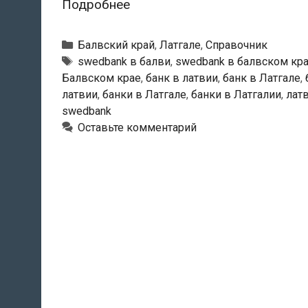
Swedbank
Подробнее
—
Балвский
Рубрики
Балвский край
,
Латгале
,
Справочник
филиал
Тэги
swedbank в балви
,
swedbank в балвском кр
Балвском крае
,
банк в латвии
,
банк в Латгале
,
латвии
,
банки в Латгале
,
банки в Латгалии
,
лат
swedbank
Оставьте комментарий