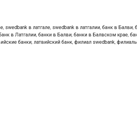
ае
,
swedbank в латгале
,
swedbank в латгалии
,
банк в Балви
,
банк в Латгалии
,
банки в Балви
,
банки в Балвском крае
,
ба
вийские банки
,
латвийский банк
,
филиал swedbank
,
филиал