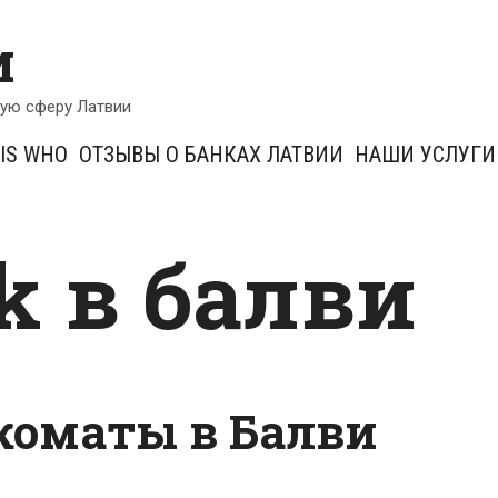
и
кую сферу Латвии
IS WHO
ОТЗЫВЫ О БАНКАХ ЛАТВИИ
НАШИ УСЛУГИ
k в балви
коматы в Балви