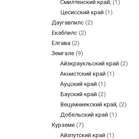
Смилтенский край,
(1)
Цесисский край
(1)
Даугавпилс
(2)
Екабпилс
(2)
Елгава
(2)
Земгале
(9)
Айзкраукльский край
(2)
Акнистский край
(1)
Ауцский край
(1)
Бауский край
(2)
Вецумниекский край,
(2)
Добельский край
(1)
Курземе
(7)
Айзпутский край
(1)