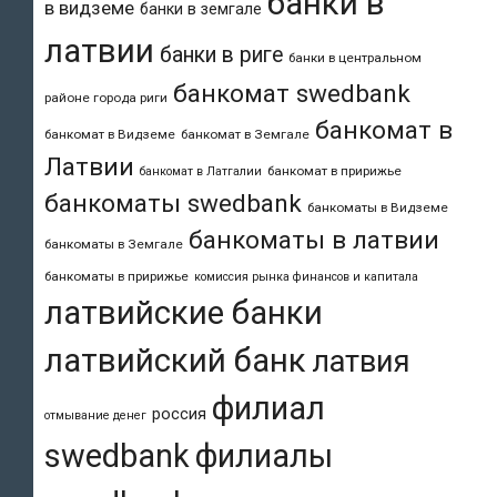
банки в
в видземе
банки в земгале
латвии
банки в риге
банки в центральном
банкомат swedbank
районе города риги
банкомат в
банкомат в Видземе
банкомат в Земгале
Латвии
банкомат в пририжье
банкомат в Латгалии
банкоматы swedbank
банкоматы в Видземе
банкоматы в латвии
банкоматы в Земгале
банкоматы в пририжье
комиссия рынка финансов и капитала
латвийские банки
латвийский банк
латвия
филиал
россия
отмывание денег
swedbank
филиалы