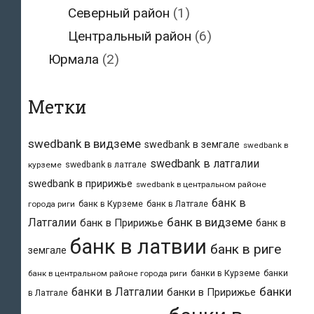
Северный район
(1)
Центральный район
(6)
Юрмала
(2)
Метки
swedbank в видземе
swedbank в земгале
swedbank в
swedbank в латгалии
swedbank в латгале
курземе
swedbank в пририжье
swedbank в центральном районе
банк в
банк в Курземе
банк в Латгале
города риги
банк в видземе
Латгалии
банк в Пририжье
банк в
банк в латвии
банк в риге
земгале
банки в Курземе
банки
банк в центральном районе города риги
банки
банки в Латгалии
банки в Пририжье
в Латгале