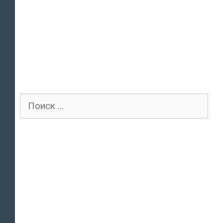
Поиск
для: