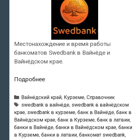
Местонахождение и время работы
банкоматов Swedbank в Вайнёде и
Вайнёдском крае.
Swedbank
Подробнее
—
Банкоматы
Рубрики
Вайнёдский край
,
Курземе
,
Справочник
в
Тэги
swedbank в вайнёде
,
swedbank в вайнёдском
крае
,
swedbank в курземе
,
банк в Вайнёде
,
банк в
Вайнёде
Вайнёдском крае
,
банк в Курземе
,
банк в латвии
,
банки в Вайнёде
,
банки в Вайнёдском крае
,
банки
в Курземе
,
банки в латвии
,
банкомат swedbank
,