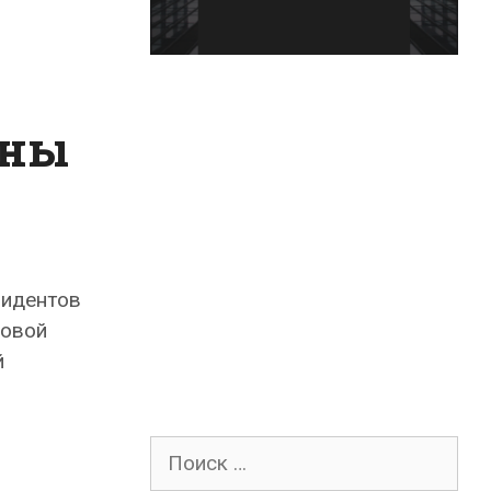
аны
зидентов
совой
й
Поиск
для: