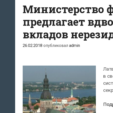
Министерство 
предлагает вдв
вкладов нерези
26.02.2018
опубликовал
admin
Лат
в св
сист
секр
Под