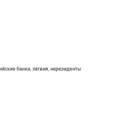
Латвии
предлагает
вдвое
сократить
объем
вкладов
нерезидентов
в
ийские банки
,
латвия
,
нерезиденты
банках
страны