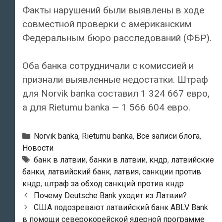
Факты нарушений были выявлены в ходе
совместной проверки с американским
Федеральным бюро расследований (ФБР).
Оба банка сотрудничали с комиссией и
признали выявленные недостатки. Штраф
для Norvik banka составил 1 324 667 евро,
а для Rietumu banka — 1 566 604 евро.
Рубрики
Norvik banka
,
Rietumu banka
,
Все записи блога
,
Новости
Тэги
банк в латвии
,
банки в латвии
,
кндр
,
латвийские
банки
,
латвийский банк
,
латвия
,
санкции против
кндр
,
штраф за обход санкций против кндр
Навигация
Почему Deutsche Bank уходит из Латвии?
по
США подозревают латвийский банк ABLV Bank
записям
в помощи северокорейской ядерной программе