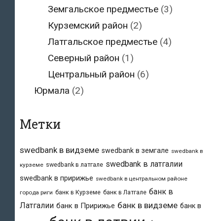
Земгальское предместье
(3)
Курземский район
(2)
Латгальское предместье
(4)
Северный район
(1)
Центральный район
(6)
Юрмала
(2)
Метки
swedbank в видземе
swedbank в земгале
swedbank в
swedbank в латгалии
swedbank в латгале
курземе
swedbank в пририжье
swedbank в центральном районе
банк в
банк в Курземе
банк в Латгале
города риги
банк в видземе
Латгалии
банк в Пририжье
банк в