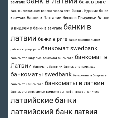
банк в латвии
банк в риге
земгале
банки в Курземе
банки
банк в центральном районе города риги
банки
банки в Латгалии
банки в Пририжье
в Латгале
банки в
в видземе
банки в земгале
латвии
банки в риге
банки в центральном
банкомат swedbank
районе города риги
банкомат в
банкомат в Видземе
банкомат в Земгале
Латвии
банкомат в пририжье
банкомат в Латгалии
банкоматы swedbank
банкоматы в Видземе
банкоматы в латвии
банкоматы в Земгале
банкоматы в пририжье
комиссия рынка финансов и капитала
латвийские банки
латвийский банк
латвия