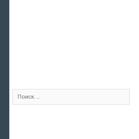
Поиск
для: