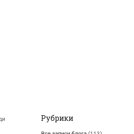
Рубрики
ди
Все записи блога
(113)