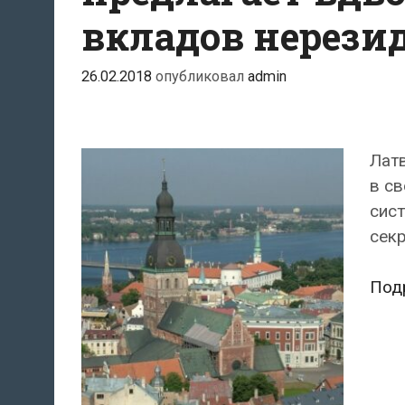
вкладов нерези
26.02.2018
опубликовал
admin
Лат
в св
сист
секр
Под