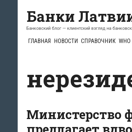
Перейти
Банки Латви
к
содержимому
Банковский блог — клиентский взгляд на банковс
ГЛАВНАЯ
НОВОСТИ
СПРАВОЧНИК
WHO 
нерезид
Министерство 
предлагает вдв