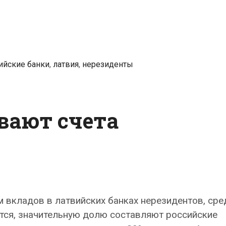
сократить
объем
вкладов
нерезидентов
в
ийские банки
,
латвия
,
нерезиденты
банках
страны
вают счета
м вкладов в латвийских банках нерезидентов, сре
ется, значительную долю составляют российские