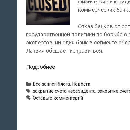
физические и юриди
коммерческих банко
Отказ банков от со
государственной политики по борьбе с 
экспертов, ни один банк в сегменте об
Латвия обещает исправиться.
В
Подробнее
Латвии
закрывают
Рубрики
Все записи блога
,
Новости
счета
Тэги
закрытие счета нерезидента
,
закрытие счет
Оставьте комментарий
нерезидентов