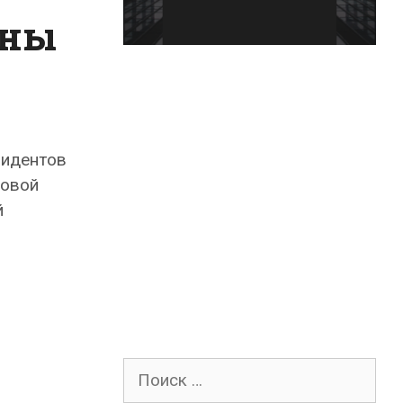
аны
зидентов
совой
й
Поиск
для: