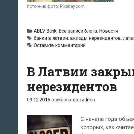
Источник фото: Pixabay.com.
Рубрики
ABLV Bank
,
Все записи блога
,
Новости
Тэги
банки в латвии
,
вклады нерезидентов
,
латв
Оставьте комментарий
В Латвии закры
нерезидентов
09.12.2016
опубликовал
admin
С начала года объе
которых, как счита