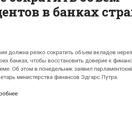
дентов в банках стр
вия должна резко сократить объем вкладов нере
оих банках, чтобы восстановить доверие к финан
еме. Об этом в понедельник заявил парламентски
етарь министерства финансов Эдгарс Путра.
Министерство
робнее
финансов
Латвии
предлагает
вдвое