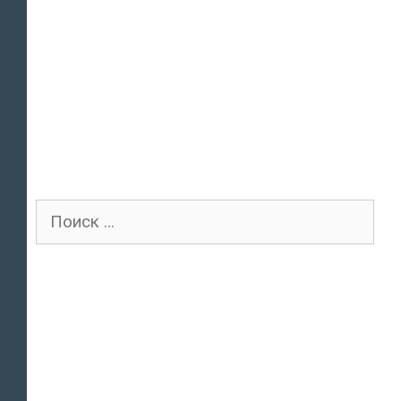
Поиск
для: