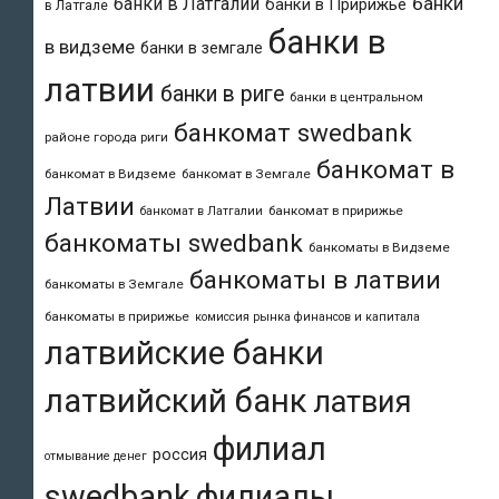
банки
банки в Латгалии
банки в Пририжье
в Латгале
банки в
в видземе
банки в земгале
латвии
банки в риге
банки в центральном
банкомат swedbank
районе города риги
банкомат в
банкомат в Видземе
банкомат в Земгале
Латвии
банкомат в пририжье
банкомат в Латгалии
банкоматы swedbank
банкоматы в Видземе
банкоматы в латвии
банкоматы в Земгале
банкоматы в пририжье
комиссия рынка финансов и капитала
латвийские банки
латвийский банк
латвия
филиал
россия
отмывание денег
swedbank
филиалы