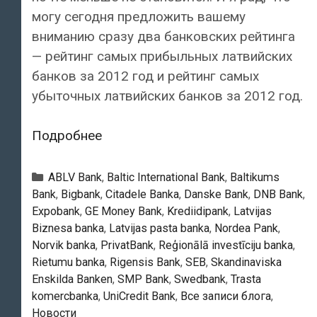
могу сегодня предложить вашему
вниманию сразу два банковских рейтинга
— рейтинг самых прибыльных латвийских
банков за 2012 год и рейтинг самых
убыточных латвийских банков за 2012 год.
Рейтинг
Подробнее
самых
прибыльных
Рубрики
ABLV Bank
,
Baltic International Bank
,
Baltikums
банков
Bank
,
Bigbank
,
Citadele Banka
,
Danske Bank
,
DNB Bank
,
Expobank
,
GE Money Bank
,
Krediidipank
,
Latvijas
Латвии
Biznesa banka
,
Latvijas pasta banka
,
Nordea Pank
,
за
Norvik banka
,
PrivatBank
,
Reģionālā investīciju banka
,
2012
Rietumu banka
,
Rigensis Bank
,
SEB
,
Skandinaviska
год
Enskilda Banken
,
SMP Bank
,
Swedbank
,
Trasta
komercbanka
,
UniCredit Bank
,
Все записи блога
,
Новости