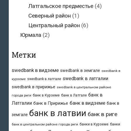
Латгальское предместье
(4)
Северный район
(1)
Центральный район
(6)
Юрмала
(2)
Метки
swedbank в видземе
swedbank в земгале
swedbank в
swedbank в латгалии
swedbank в латгале
курземе
swedbank в пририжье
swedbank в центральном районе
банк в
банк в Курземе
банк в Латгале
города риги
банк в видземе
Латгалии
банк в Пририжье
банк в
банк в латвии
банк в риге
земгале
банки в Курземе
банки
банк в центральном районе города риги