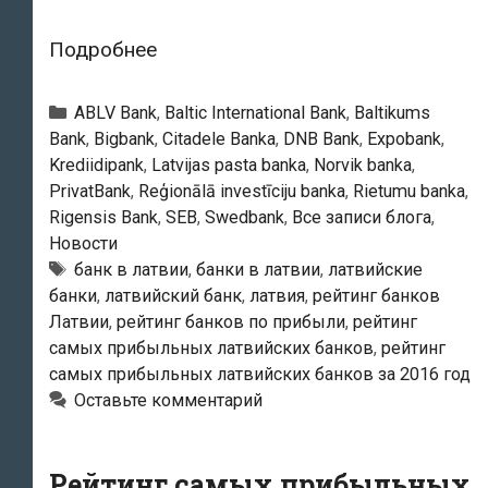
Рейтинг
Подробнее
самых
прибыльных
Рубрики
ABLV Bank
,
Baltic International Bank
,
Baltikums
банков
Bank
,
Bigbank
,
Citadele Banka
,
DNB Bank
,
Expobank
,
Krediidipank
,
Latvijas pasta banka
,
Norvik banka
,
Латвии
PrivatBank
,
Reģionālā investīciju banka
,
Rietumu banka
,
за
Rigensis Bank
,
SEB
,
Swedbank
,
Все записи блога
,
2016
Новости
год
Тэги
банк в латвии
,
банки в латвии
,
латвийские
банки
,
латвийский банк
,
латвия
,
рейтинг банков
Латвии
,
рейтинг банков по прибыли
,
рейтинг
самых прибыльных латвийских банков
,
рейтинг
самых прибыльных латвийских банков за 2016 год
Оставьте комментарий
Рейтинг самых прибыльных