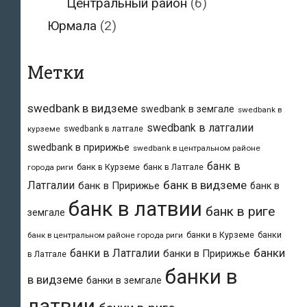
Центральный район
(6)
Юрмала
(2)
Метки
swedbank в видземе
swedbank в земгале
swedbank в
swedbank в латгалии
swedbank в латгале
курземе
swedbank в пририжье
swedbank в центральном районе
банк в
банк в Курземе
банк в Латгале
города риги
банк в видземе
Латгалии
банк в Пририжье
банк в
банк в латвии
банк в риге
земгале
банки в Курземе
банки
банк в центральном районе города риги
банки
банки в Латгалии
банки в Пририжье
в Латгале
банки в
в видземе
банки в земгале
латвии