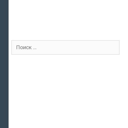
Поиск
для: