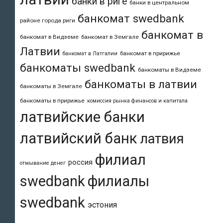
банки в риге
банки в центральном
банкомат swedbank
районе города риги
банкомат в
банкомат в Видземе
банкомат в Земгале
Латвии
банкомат в пририжье
банкомат в Латгалии
банкоматы swedbank
банкоматы в Видземе
банкоматы в латвии
банкоматы в Земгале
банкоматы в пририжье
комиссия рынка финансов и капитала
латвийские банки
латвийский банк
латвия
филиал
россия
отмывание денег
swedbank
филиалы
swedbank
эстония