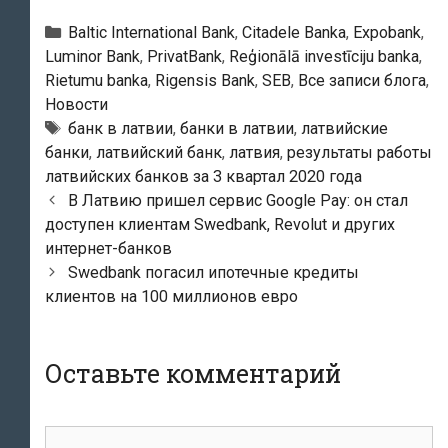
Рубрики
Baltic International Bank
,
Citadele Banka
,
Expobank
,
Luminor Bank
,
PrivatBank
,
Reģionālā investīciju banka
,
Rietumu banka
,
Rigensis Bank
,
SEB
,
Все записи блога
,
Новости
Тэги
банк в латвии
,
банки в латвии
,
латвийские
банки
,
латвийский банк
,
латвия
,
результаты работы
латвийских банков за 3 квартал 2020 года
Навигация
В Латвию пришел сервис Google Pay: он стал
по
доступен клиентам Swedbank, Revolut и других
записям
интернет-банков
Swedbank погасил ипотечные кредиты
клиентов на 100 миллионов евро
Оставьте комментарий
комментарий