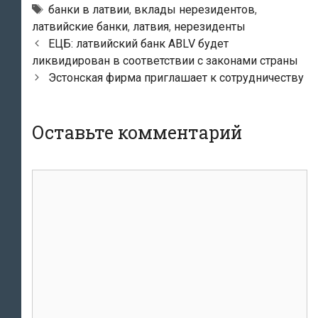
Тэги
банки в латвии
,
вклады нерезидентов
,
латвийские банки
,
латвия
,
нерезиденты
Навигация
ЕЦБ: латвийский банк ABLV будет
по
ликвидирован в соответствии с законами страны
записям
Эстонская фирма приглашает к сотрудничеству
Оставьте комментарий
комментарий