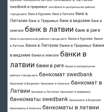
курземе
swedbank в пририжье
swedbank в центральном районе
банк в
банк в Курземе
банк в Латгале
города риги
банк в видземе
Латгалии
банк в Пририжье
банк в
банк в латвии
банк в риге
земгале
банки в Курземе
банки
банк в центральном районе города риги
банки
банки в Латгалии
банки в Пририжье
в Латгале
банки в
в видземе
банки в земгале
латвии
банки в риге
банки в центральном
банкомат swedbank
районе города риги
банкомат в
банкомат в Видземе
банкомат в Земгале
Латвии
банкомат в пририжье
банкомат в Латгалии
банкоматы swedbank
банкоматы в Видземе
банкоматы в латвии
банкоматы в Земгале