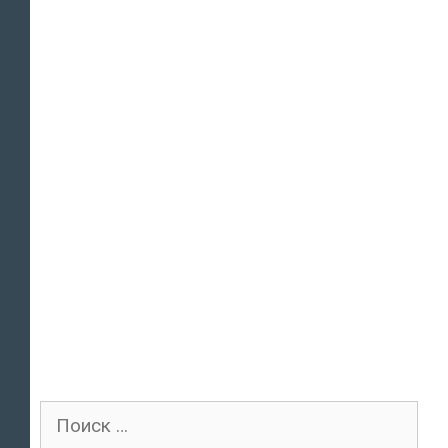
Поиск
для: