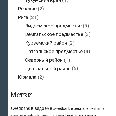
Тукумский край
(1)
Резекне
(2)
Рига
(21)
Видземское предместье
(5)
Земгальское предместье
(3)
Курземский район
(2)
Латгальское предместье
(4)
Северный район
(1)
Центральный район
(6)
Юрмала
(2)
Метки
swedbank в видземе
swedbank в земгале
swedbank в
swedbank в латгалии
swedbank в латгале