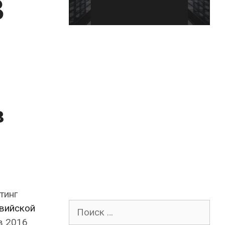
в
в
тинг
Поиск
вийской
для:
в 2016