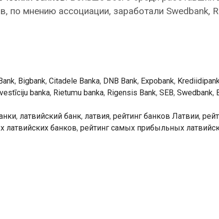
ов, по мнению ассоциации, заработали Swedbank, R
Bank
,
Bigbank
,
Citadele Banka
,
DNB Bank
,
Expobank
,
Krediidipan
vestīciju banka
,
Rietumu banka
,
Rigensis Bank
,
SEB
,
Swedbank
,
анки
,
латвийский банк
,
латвия
,
рейтинг банков Латвии
,
рейт
х латвийских банков
,
рейтинг самых прибыльных латвийск