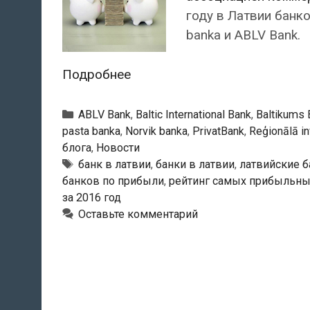
году в Латвии банк
banka и ABLV Bank.
Рейтинг
Подробнее
самых
прибыльных
Рубрики
ABLV Bank
,
Baltic International Bank
,
Baltikums 
банков
pasta banka
,
Norvik banka
,
PrivatBank
,
Reģionālā in
блога
,
Новости
Латвии
Тэги
банк в латвии
,
банки в латвии
,
латвийские б
за
банков по прибыли
,
рейтинг самых прибыльны
2016
за 2016 год
год
Оставьте комментарий