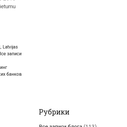
ietumu
k
,
Latvijas
Все записи
инг
их банков
Рубрики
Все записи блога
(113)