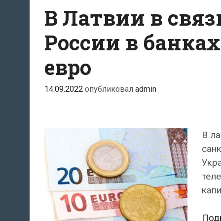
В Латвии в свя
России в банка
евро
14.09.2022
опубликовал
admin
В ла
санк
Укра
тел
капи
Под