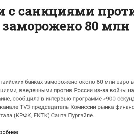
зи с санкциями прот
х заморожено 80 млн
твийских банках заморожено около 80 млн евро в
циями, введенными против России из-за войны на
ине, сообщила в интервью программе «900 секунд
еканале TV3 председатель Комиссии рынка финанс
тала (КРФК, FKTK) Санта Пургайле.
В
робнее