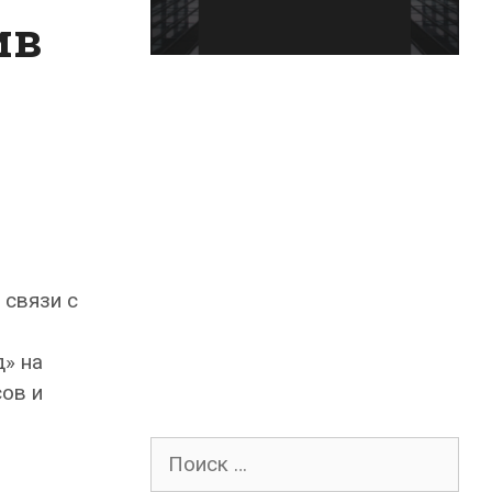
ив
 связи с
» на
ов и
Поиск
для: