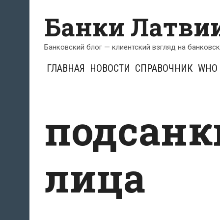
Перейти
Банки Латви
к
содержимому
Банковский блог — клиентский взгляд на банковс
ГЛАВНАЯ
НОВОСТИ
СПРАВОЧНИК
WHO 
подсан
лица