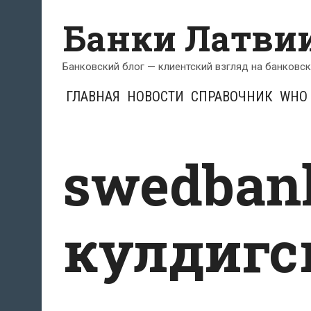
Перейти
Банки Латви
к
содержимому
Банковский блог — клиентский взгляд на банковс
ГЛАВНАЯ
НОВОСТИ
СПРАВОЧНИК
WHO 
swedban
кулдигс