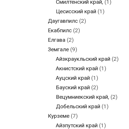
Смилтенский край,
(1)
Цесисский край
(1)
Даугавпилс
(2)
Екабпилс
(2)
Елгава
(2)
Земгале
(9)
Айзкраукльский край
(2)
Акнистский край
(1)
Ауцский край
(1)
Бауский край
(2)
Вецумниекский край,
(2)
Добельский край
(1)
Курземе
(7)
Айзпутский край
(1)