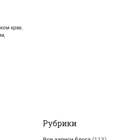
ском крае
,
ии
,
Рубрики
Все записи блога
(113)