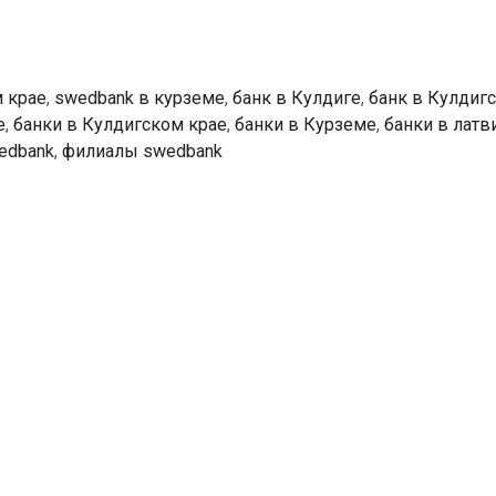
 крае
,
swedbank в курземе
,
банк в Кулдиге
,
банк в Кулдиг
е
,
банки в Кулдигском крае
,
банки в Курземе
,
банки в латв
edbank
,
филиалы swedbank