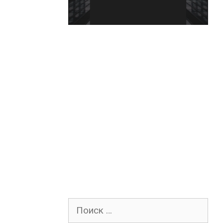
Поиск
для: