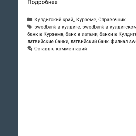
Swedbank
Подробнее
—
Кулдигский
Рубрики
Кулдигский край,
,
Курземе
,
Справочник
филиал
Тэги
swedbank в кулдиге
,
swedbank в кулдигском
банк в Курземе
,
банк в латвии
,
банки в Кулдиг
латвийские банки
,
латвийский банк
,
филиал sw
Оставьте комментарий