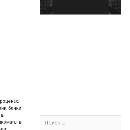
Броценах
,
ени
,
банки
 в
Поиск
нкоматы в
для:
вии
,