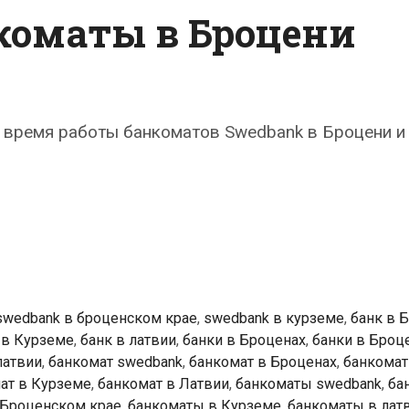
коматы в Броцени
 время работы банкоматов Swedbank в Броцени и
k
ты
swedbank в броценском крае
,
swedbank в курземе
,
банк в 
 в Курземе
,
банк в латвии
,
банки в Броценах
,
банки в Броц
латвии
,
банкомат swedbank
,
банкомат в Броценах
,
банкомат
ат в Курземе
,
банкомат в Латвии
,
банкоматы swedbank
,
ба
 Броценском крае
,
банкоматы в Курземе
,
банкоматы в лат