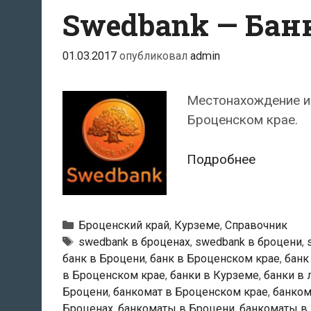
Swedbank — Бан
01.03.2017
опубликовал
admin
Местонахождение и
Броценском крае.
Swedban
Подробнее
—
Банкома
в
Рубрики
Броценский край
,
Курземе
,
Справочник
Броцени
Тэги
swedbank в броценах
,
swedbank в броцени
,
банк в Броцени
,
банк в Броценском крае
,
банк
в Броценском крае
,
банки в Курземе
,
банки в 
Броцени
,
банкомат в Броценском крае
,
банком
Броценах
,
банкоматы в Броцени
,
банкоматы в