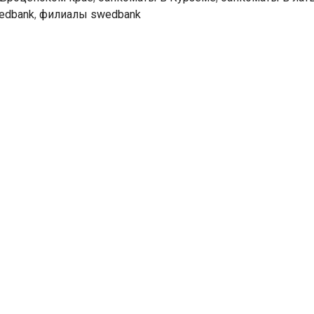
edbank
,
филиалы swedbank