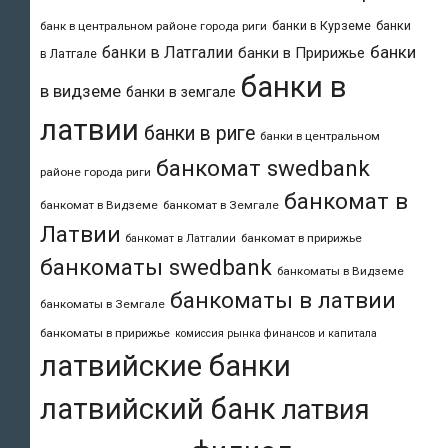
банки в Курземе
банки
банк в центральном районе города риги
банки
банки в Латгалии
банки в Пририжье
в Латгале
банки в
в видземе
банки в земгале
латвии
банки в риге
банки в центральном
банкомат swedbank
районе города риги
банкомат в
банкомат в Видземе
банкомат в Земгале
Латвии
банкомат в пририжье
банкомат в Латгалии
банкоматы swedbank
банкоматы в Видземе
банкоматы в латвии
банкоматы в Земгале
банкоматы в пририжье
комиссия рынка финансов и капитала
латвийские банки
латвийский банк
латвия