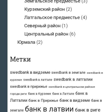
Земгальское предместье
(3)
Курземский район
(2)
Латгальское предместье
(4)
Северный район
(1)
Центральный район
(6)
Юрмала
(2)
Метки
swedbank в видземе
swedbank в земгале
swedbank в
swedbank в латгалии
swedbank в латгале
курземе
swedbank в пририжье
swedbank в центральном районе
банк в
банк в Курземе
банк в Латгале
города риги
банк в видземе
Латгалии
банк в Пририжье
банк в
банк в латвии
банк в риге
земгале