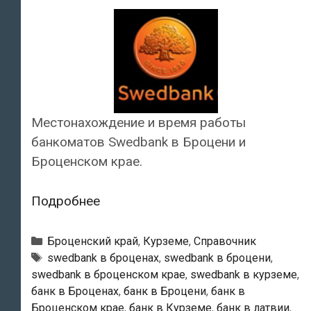
Местонахождение и время работы
банкоматов Swedbank в Броцени и
Броценском крае.
Swedbank
Подробнее
—
Банкоматы
Рубрики
Броценский край
,
Курземе
,
Справочник
в
Тэги
swedbank в броценах
,
swedbank в броцени
,
swedbank в броценском крае
,
swedbank в курземе
,
Броцени
банк в Броценах
,
банк в Броцени
,
банк в
Броценском крае
,
банк в Курземе
,
банк в латвии
,