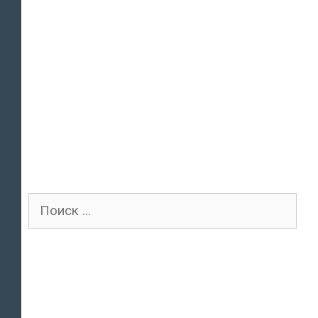
Поиск
для: